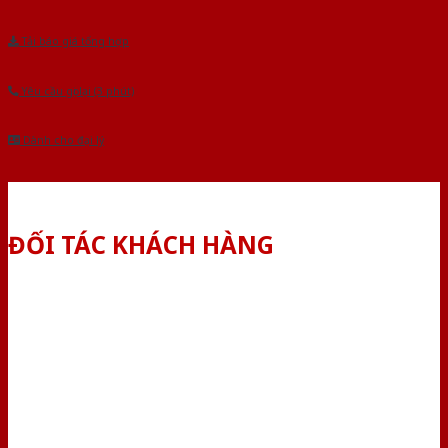
Tải báo giá tổng hợp
Yêu cầu gọi lại (3 phút)
Dành cho đại lý
ĐỐI TÁC KHÁCH HÀNG