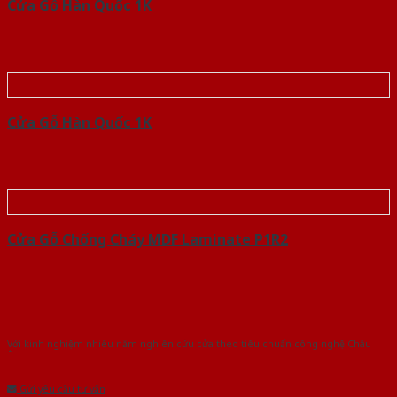
Cửa Gỗ Hàn Quốc 1K
Cửa Gỗ Hàn Quốc 1K
Cửa Gỗ Chống Cháy MDF Laminate P1R2
Với kinh nghiệm nhiêu năm nghiên cứu cửa theo tiêu chuẩn công nghệ Châu
Âu.Chúng tôi tự tin là nhà sản xuất & cung cấp hàng đầu tại Việt Nam!
Gửi yêu cầu tư vấn