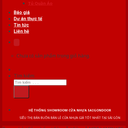
Tủ Quần Áo
Báo giá
Dự án thực tế
Tin tức
Liên hệ
Chưa có sản phẩm trong giỏ hàng.
Tìm kiếm:
HỆ THỐNG SHOWROOM CỬA NHỰA SAIGONDOOR
SIÊU THỊ BÁN BUÔN BÁN LẺ CỬA NHỰA GIÁ TỐT NHẤT TẠI SÀI GÒN