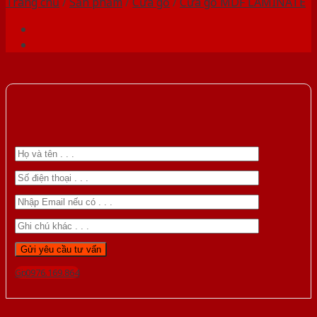
Trang chủ
/
Sản phẩm
/
Cửa gỗ
/
Cửa gỗ MDF LAMINATE
Gọi 0976.169.864