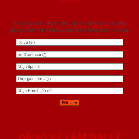
Vui lòng nhập thông tin đặt lịch để được sắp xếp
gặp gỡ làm việc hoăc tư vấn mà không phải chờ đợi.
ĐĂNG KÝ LÀM ĐẠI LÝ