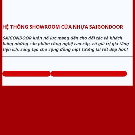
HỆ THỐNG SHOWROOM CỬA NHỰA SAIGONDOOR
SAIGONDOOR luôn nỗ lực mang đến cho đối tác và khách
hàng những sản phẩm công nghệ cao cấp, có giá trị gia tăng
tiện ích, sáng tạo cho cộng đồng một tương lai tốt đẹp hơn!
www.sieuthicuanhua.net
Tổng đài tư vấn miễn phí: 0824.400.400