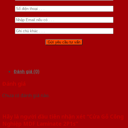
Đánh giá (0)
Đánh giá
Chưa có đánh giá nào.
Hãy là người đầu tiên nhận xét “Cửa Gỗ Công
Nghiệp MDF Laminate 2P1s”