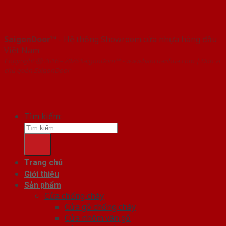
SaigonDoor™
- Hệ thống Showroom cửa nhựa hàng đầu
Việt Nam
Copyright ⓒ 2016 – 2026 SaigonDoor™ - www.bancuanhua.com | Đơn vị
chủ quản SaigonDoor
Tìm kiếm:
Trang chủ
Giới thiệu
Sản phẩm
Cửa chống cháy
Cửa gỗ chống cháy
Cửa nhôm vân gỗ