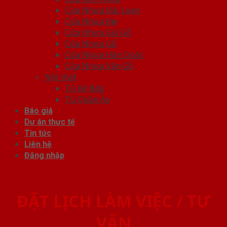
Cửa Nhựa Đài Loan
Cửa Nhựa Đẹp
Cửa Nhựa Giả Gỗ
Cửa Nhựa Gỗ
Cửa Nhựa Hàn Quốc
Cửa Nhựa Vân Gỗ
Nội thất
Tủ Kệ Bếp
Tủ Quần Áo
Báo giá
Dự án thực tế
Tin tức
Liên hệ
Đăng nhập
ĐẶT LỊCH LÀM VIỆC / TƯ
VẤN