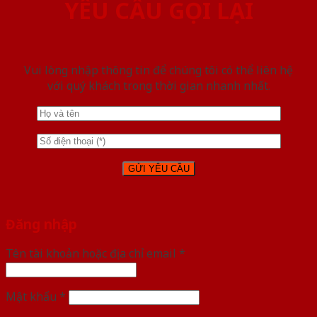
YÊU CẦU GỌI LẠI
Vui lòng nhập thông tin để chúng tôi có thể liên hệ
với quý khách trong thời gian nhanh nhất.
Đăng nhập
Tên tài khoản hoặc địa chỉ email
*
Mật khẩu
*