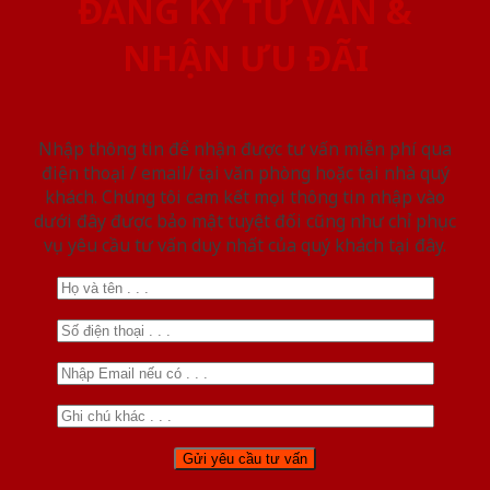
ĐĂNG KÝ TƯ VẤN &
NHẬN ƯU ĐÃI
Nhập thông tin để nhận được tư vấn miễn phí qua
điện thoại / email/ tại văn phòng hoặc tại nhà quý
khách. Chúng tôi cam kết mọi thông tin nhập vào
dưới đây được bảo mật tuyệt đối cũng như chỉ phục
vụ yêu cầu tư vấn duy nhất của quý khách tại đây.