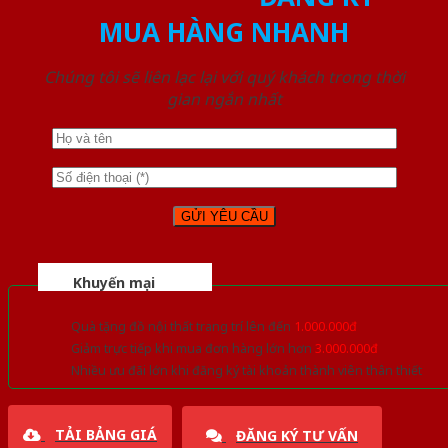
MUA HÀNG NHANH
Chúng tôi sẽ liên lạc lại với quý khách trong thời
gian ngắn nhất
Khuyến mại
Quà tặng đồ nội thất trang trí lên đến
1.000.000đ
Giảm trực tiếp khi mua đơn hàng lớn hơn
3.000.000đ
Nhiều ưu đãi lớn khi đăng ký tài khoản thành viên thân thiết
TẢI BẢNG GIÁ
ĐĂNG KÝ TƯ VẤN