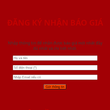
ĐĂNG KÝ NHẬN BÁO GIÁ
Nhập thông tin để nhận được báo giá mới nhât đầy
đủ nhất và chi tiết nhất.