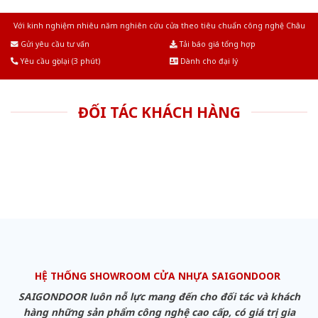
Với kinh nghiệm nhiêu năm nghiên cứu cửa theo tiêu chuẩn công nghệ Châu
Âu.Chúng tôi tự tin là nhà sản xuất & cung cấp hàng đầu tại Việt Nam!
Gửi yêu cầu tư vấn
Tải báo giá tổng hợp
Yêu cầu gọi lại (3 phút)
Dành cho đại lý
ĐỐI TÁC KHÁCH HÀNG
HỆ THỐNG SHOWROOM CỬA NHỰA SAIGONDOOR
SAIGONDOOR luôn nỗ lực mang đến cho đối tác và khách
hàng những sản phẩm công nghệ cao cấp, có giá trị gia