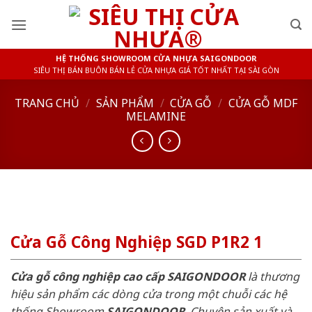
Skip
to
content
HỆ THỐNG SHOWROOM CỬA NHỰA SAIGONDOOR
SIÊU THỊ BÁN BUÔN BÁN LẺ CỬA NHỰA GIÁ TỐT NHẤT TẠI SÀI GÒN
TRANG CHỦ
/
SẢN PHẨM
/
CỬA GỖ
/
CỬA GỖ MDF
MELAMINE
Cửa Gỗ Công Nghiệp SGD P1R2 1
Cửa gỗ công nghiệp cao cấp SAIGONDOOR
là thương
hiệu sản phẩm các dòng cửa trong một chuỗi các hệ
thống Showroom
SAIGONDOOR
. Chuyên sản xuất và