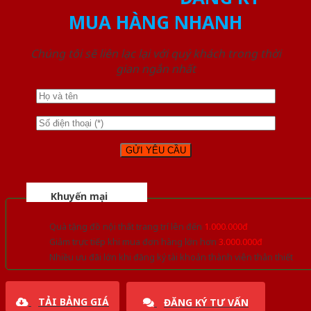
MUA HÀNG NHANH
Chúng tôi sẽ liên lạc lại với quý khách trong thời
gian ngắn nhất
Khuyến mại
Quà tặng đồ nội thất trang trí lên đến
1.000.000đ
Giảm trực tiếp khi mua đơn hàng lớn hơn
3.000.000đ
Nhiều ưu đãi lớn khi đăng ký tài khoản thành viên thân thiết
TẢI BẢNG GIÁ
ĐĂNG KÝ TƯ VẤN