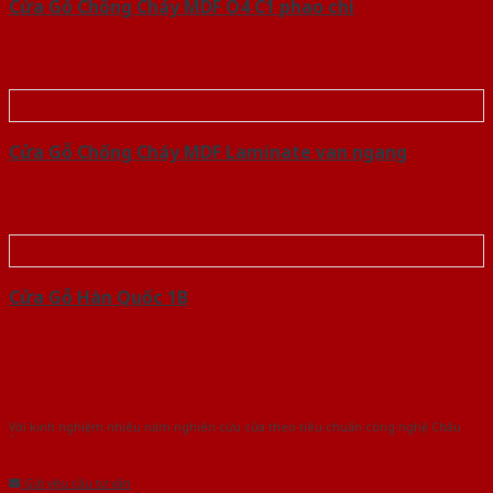
Cửa Gỗ Chống Cháy MDF O4 C1 phao chi
Cửa Gỗ Chống Cháy MDF Laminate van ngang
Cửa Gỗ Hàn Quốc 1B
Với kinh nghiệm nhiêu năm nghiên cứu cửa theo tiêu chuẩn công nghệ Châu
Âu.Chúng tôi tự tin là nhà sản xuất & cung cấp hàng đầu tại Việt Nam!
Gửi yêu cầu tư vấn