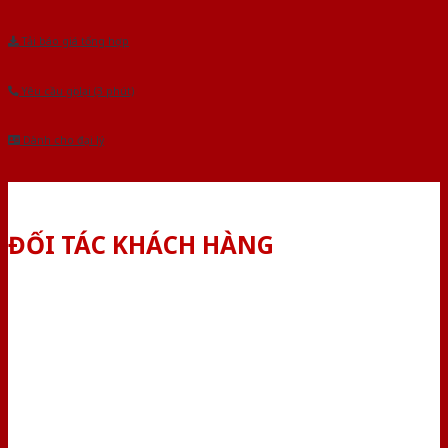
Tải báo giá tổng hợp
Yêu cầu gọi lại (3 phút)
Dành cho đại lý
ĐỐI TÁC KHÁCH HÀNG