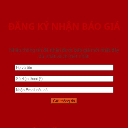
ĐĂNG KÝ NHẬN BÁO GIÁ
Nhập thông tin để nhận được báo giá mới nhât đầy
đủ nhất và chi tiết nhất.