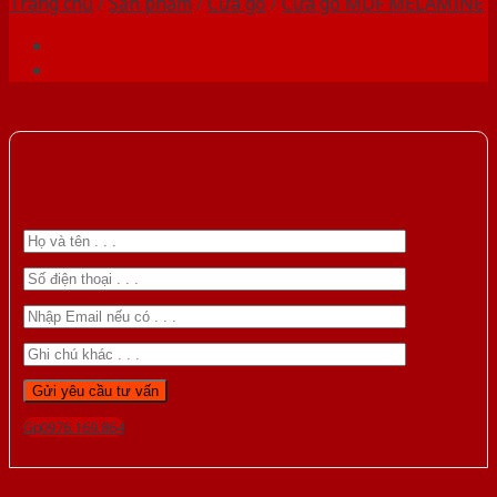
Trang chủ
/
Sản phẩm
/
Cửa gỗ
/
Cửa gỗ MDF MELAMINE
Gọi 0976.169.864