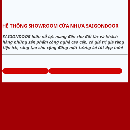
HỆ THỐNG SHOWROOM CỬA NHỰA SAIGONDOOR
SAIGONDOOR luôn nỗ lực mang đến cho đối tác và khách
hàng những sản phẩm công nghệ cao cấp, có giá trị gia tăng
tiện ích, sáng tạo cho cộng đồng một tương lai tốt đẹp hơn!
www.sieuthicuanhua.net
Tổng đài tư vấn miễn phí: 0824.400.400