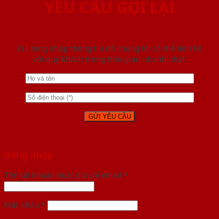
YÊU CẦU GỌI LẠI
Vui lòng nhập thông tin để chúng tôi có thể liên hệ
với quý khách trong thời gian nhanh nhất.
Đăng nhập
Tên tài khoản hoặc địa chỉ email
*
Mật khẩu
*