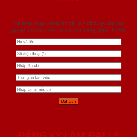
Vui lòng nhập thông tin đặt lịch để được sắp xếp
gặp gỡ làm việc hoăc tư vấn mà không phải chờ đợi.
ĐĂNG KÝ LÀM ĐẠI LÝ