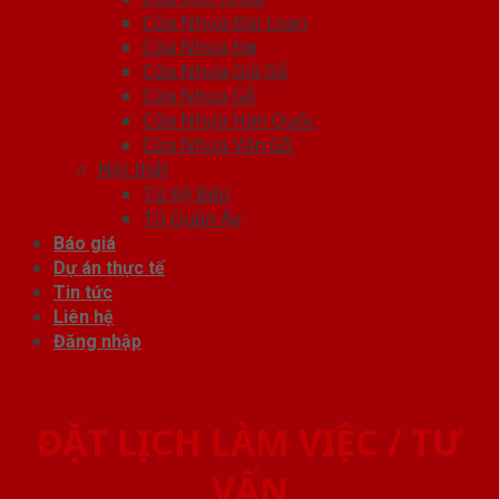
Cửa Nhựa Đài Loan
Cửa Nhựa Đẹp
Cửa Nhựa Giả Gỗ
Cửa Nhựa Gỗ
Cửa Nhựa Hàn Quốc
Cửa Nhựa Vân Gỗ
Nội thất
Tủ Kệ Bếp
Tủ Quần Áo
Báo giá
Dự án thực tế
Tin tức
Liên hệ
Đăng nhập
ĐẶT LỊCH LÀM VIỆC / TƯ
VẤN