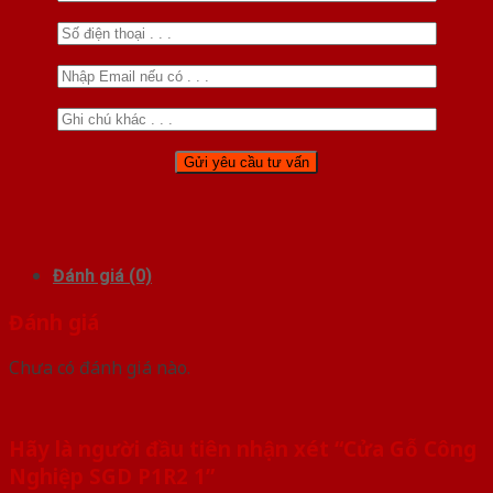
Đánh giá (0)
Đánh giá
Chưa có đánh giá nào.
Hãy là người đầu tiên nhận xét “Cửa Gỗ Công
Nghiệp SGD P1R2 1”