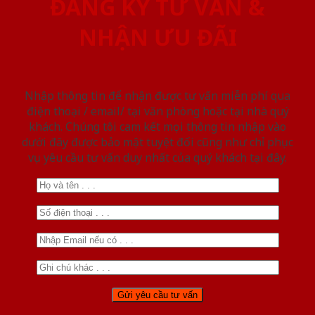
ĐĂNG KÝ TƯ VẤN &
NHẬN ƯU ĐÃI
Nhập thông tin để nhận được tư vấn miễn phí qua
điện thoại / email/ tại văn phòng hoặc tại nhà quý
khách. Chúng tôi cam kết mọi thông tin nhập vào
dưới đây được bảo mật tuyệt đối cũng như chỉ phục
vụ yêu cầu tư vấn duy nhất của quý khách tại đây.