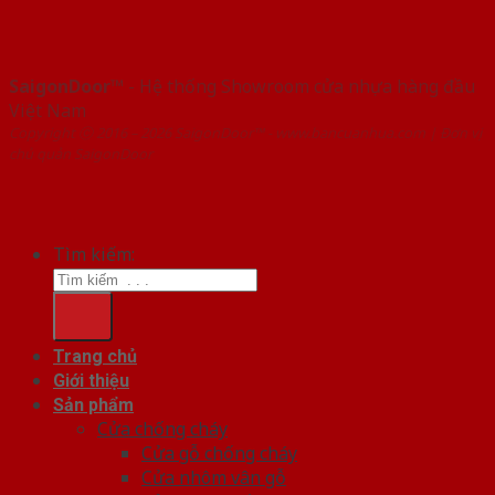
SaigonDoor™
- Hệ thống Showroom cửa nhựa hàng đầu
Việt Nam
Copyright ⓒ 2016 – 2026 SaigonDoor™ - www.bancuanhua.com | Đơn vị
chủ quản SaigonDoor
Tìm kiếm:
Trang chủ
Giới thiệu
Sản phẩm
Cửa chống cháy
Cửa gỗ chống cháy
Cửa nhôm vân gỗ