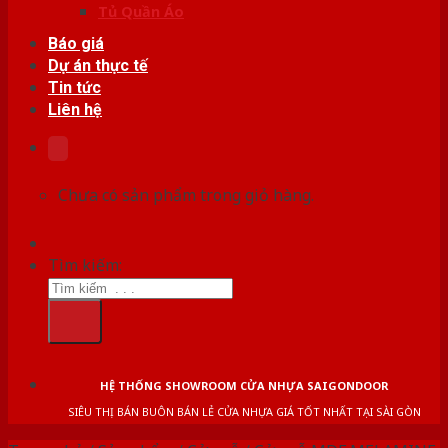
Tủ Quần Áo
Báo giá
Dự án thực tế
Tin tức
Liên hệ
Chưa có sản phẩm trong giỏ hàng.
Tìm kiếm:
HỆ THỐNG SHOWROOM CỬA NHỰA SAIGONDOOR
SIÊU THỊ BÁN BUÔN BÁN LẺ CỬA NHỰA GIÁ TỐT NHẤT TẠI SÀI GÒN