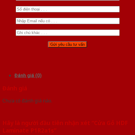
Đánh giá (0)
Đánh giá
Chưa có đánh giá nào.
Hãy là người đầu tiên nhận xét “Cửa Gỗ HDF
Laminate P1R2a1s”