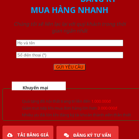
MUA HÀNG NHANH
Chúng tôi sẽ liên lạc lại với quý khách trong thời
gian ngắn nhất
Khuyến mại
Quà tặng đồ nội thất trang trí lên đến
1.000.000đ
Giảm trực tiếp khi mua đơn hàng lớn hơn
3.000.000đ
Nhiều ưu đãi lớn khi đăng ký tài khoản thành viên thân thiết
TẢI BẢNG GIÁ
ĐĂNG KÝ TƯ VẤN