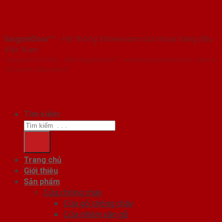
SaigonDoor™
- Hệ thống Showroom cửa nhựa hàng đầu
Việt Nam
Copyright ⓒ 2016 – 2026 SaigonDoor™ - www.bancuanhua.com | Đơn vị
chủ quản SaigonDoor
Tìm kiếm:
Trang chủ
Giới thiệu
Sản phẩm
Cửa chống cháy
Cửa gỗ chống cháy
Cửa nhôm vân gỗ