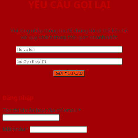
YÊU CẦU GỌI LẠI
Vui lòng nhập thông tin để chúng tôi có thể liên hệ
với quý khách trong thời gian nhanh nhất.
Đăng nhập
Tên tài khoản hoặc địa chỉ email
*
Mật khẩu
*