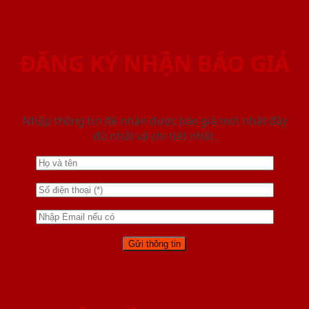
ĐĂNG KÝ NHẬN BÁO GIÁ
Nhập thông tin để nhận được báo giá mới nhât đầy
đủ nhất và chi tiết nhất.