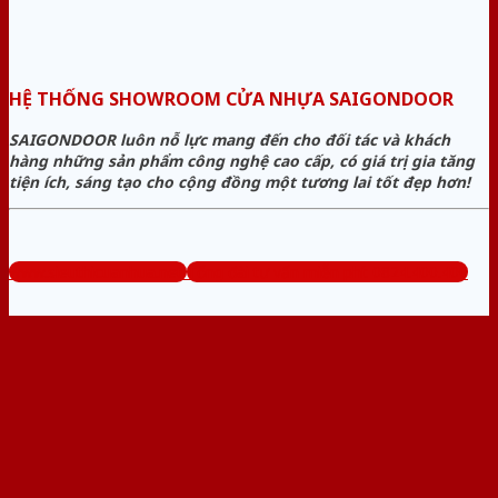
HỆ THỐNG SHOWROOM CỬA NHỰA SAIGONDOOR
SAIGONDOOR luôn nỗ lực mang đến cho đối tác và khách
hàng những sản phẩm công nghệ cao cấp, có giá trị gia tăng
tiện ích, sáng tạo cho cộng đồng một tương lai tốt đẹp hơn!
www.sieuthicuanhua.net
Tổng đài tư vấn miễn phí: 0824.400.400