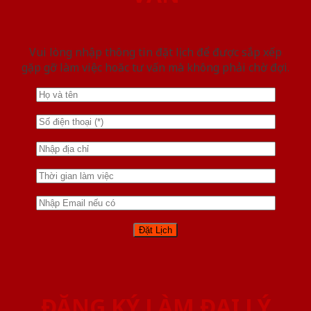
Vui lòng nhập thông tin đặt lịch để được sắp xếp
gặp gỡ làm việc hoăc tư vấn mà không phải chờ đợi.
ĐĂNG KÝ LÀM ĐẠI LÝ