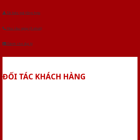
Tải báo giá tổng hợp
Yêu cầu gọi lại (3 phút)
Dành cho đại lý
ĐỐI TÁC KHÁCH HÀNG