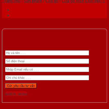
Trang chủ
/
Sản phẩm
/
Cửa gỗ
/
Cửa gỗ MDF LAMINATE
Gọi 0976.169.864