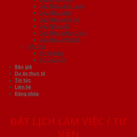
Cửa Nhựa Đài Loan
Cửa Nhựa Đẹp
Cửa Nhựa Giả Gỗ
Cửa Nhựa Gỗ
Cửa Nhựa Hàn Quốc
Cửa Nhựa Vân Gỗ
Nội thất
Tủ Kệ Bếp
Tủ Quần Áo
Báo giá
Dự án thực tế
Tin tức
Liên hệ
Đăng nhập
ĐẶT LỊCH LÀM VIỆC / TƯ
VẤN