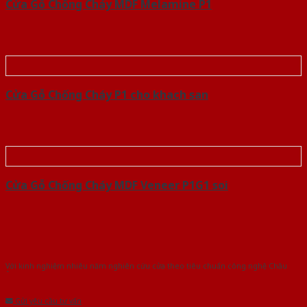
Cửa Gỗ Chống Cháy MDF Melamine P1
Cửa Gỗ Chống Cháy P1 cho khach san
Cửa Gỗ Chống Cháy MDF Veneer P1G1 soi
Với kinh nghiệm nhiêu năm nghiên cứu cửa theo tiêu chuẩn công nghệ Châu
Âu.Chúng tôi tự tin là nhà sản xuất & cung cấp hàng đầu tại Việt Nam!
Gửi yêu cầu tư vấn