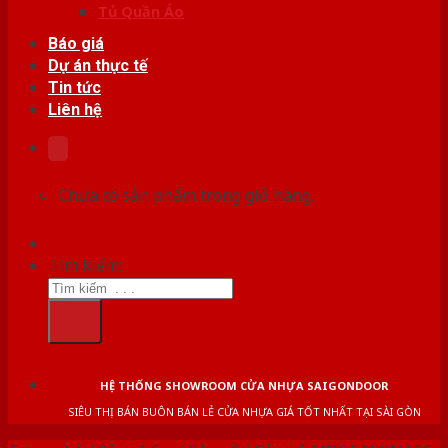
Tủ Quần Áo
Báo giá
Dự án thực tế
Tin tức
Liên hệ
Chưa có sản phẩm trong giỏ hàng.
Tìm kiếm:
HỆ THỐNG SHOWROOM CỬA NHỰA SAIGONDOOR
SIÊU THỊ BÁN BUÔN BÁN LẺ CỬA NHỰA GIÁ TỐT NHẤT TẠI SÀI GÒN