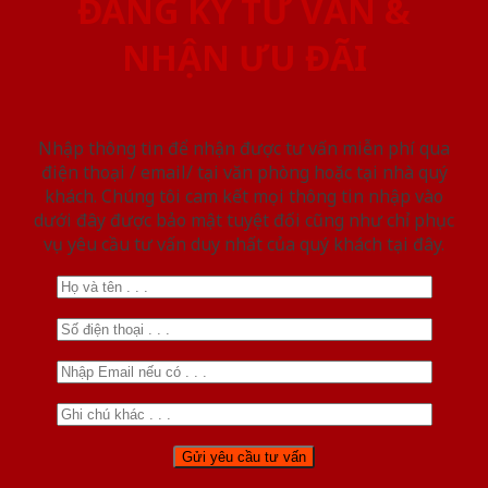
ĐĂNG KÝ TƯ VẤN &
NHẬN ƯU ĐÃI
Nhập thông tin để nhận được tư vấn miễn phí qua
điện thoại / email/ tại văn phòng hoặc tại nhà quý
khách. Chúng tôi cam kết mọi thông tin nhập vào
dưới đây được bảo mật tuyệt đối cũng như chỉ phục
vụ yêu cầu tư vấn duy nhất của quý khách tại đây.