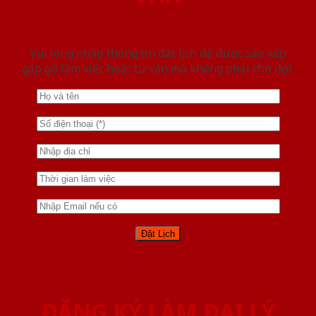
Vui lòng nhập thông tin đặt lịch để được sắp xếp
gặp gỡ làm việc hoăc tư vấn mà không phải chờ đợi.
ĐĂNG KÝ LÀM ĐẠI LÝ