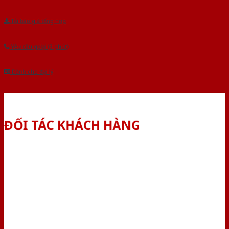
Tải báo giá tổng hợp
Yêu cầu gọi lại (3 phút)
Dành cho đại lý
ĐỐI TÁC KHÁCH HÀNG