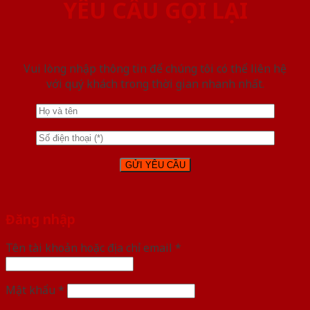
YÊU CẦU GỌI LẠI
Vui lòng nhập thông tin để chúng tôi có thể liên hệ
với quý khách trong thời gian nhanh nhất.
Đăng nhập
Tên tài khoản hoặc địa chỉ email
*
Mật khẩu
*