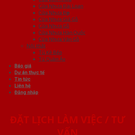
Cửa Nhựa Đài Loan
Cửa Nhựa Đẹp
Cửa Nhựa Giả Gỗ
Cửa Nhựa Gỗ
Cửa Nhựa Hàn Quốc
Cửa Nhựa Vân Gỗ
Nội thất
Tủ Kệ Bếp
Tủ Quần Áo
Báo giá
Dự án thực tế
Tin tức
Liên hệ
Đăng nhập
ĐẶT LỊCH LÀM VIỆC / TƯ
VẤN