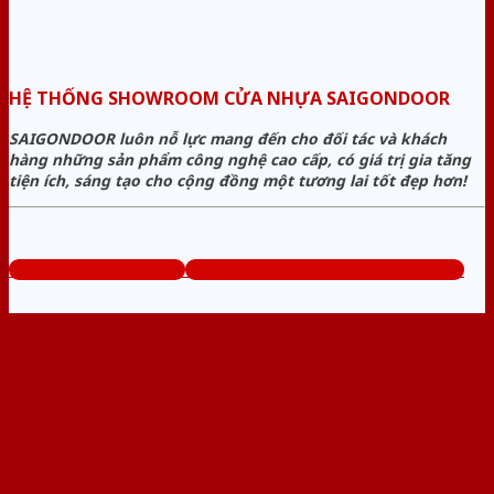
HỆ THỐNG SHOWROOM CỬA NHỰA SAIGONDOOR
SAIGONDOOR luôn nỗ lực mang đến cho đối tác và khách
hàng những sản phẩm công nghệ cao cấp, có giá trị gia tăng
tiện ích, sáng tạo cho cộng đồng một tương lai tốt đẹp hơn!
www.sieuthicuanhua.net
Tổng đài tư vấn miễn phí: 0824.400.400