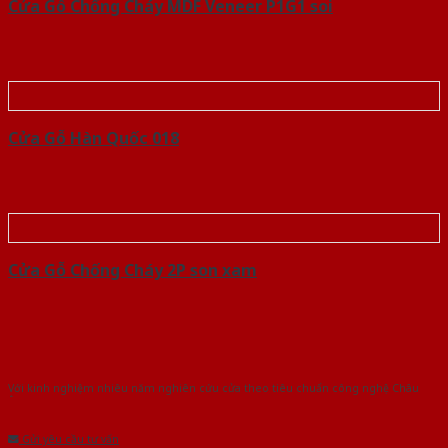
Cửa Gỗ Chống Cháy MDF Veneer P1G1 soi
Cửa Gỗ Hàn Quốc 018
Cửa Gỗ Chống Cháy 2P son xam
Với kinh nghiệm nhiêu năm nghiên cứu cửa theo tiêu chuẩn công nghệ Châu
Âu.Chúng tôi tự tin là nhà sản xuất & cung cấp hàng đầu tại Việt Nam!
Gửi yêu cầu tư vấn