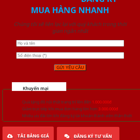
MUA HÀNG NHANH
Chúng tôi sẽ liên lạc lại với quý khách trong thời
gian ngắn nhất
Khuyến mại
Quà tặng đồ nội thất trang trí lên đến
1.000.000đ
Giảm trực tiếp khi mua đơn hàng lớn hơn
3.000.000đ
Nhiều ưu đãi lớn khi đăng ký tài khoản thành viên thân thiết
TẢI BẢNG GIÁ
ĐĂNG KÝ TƯ VẤN