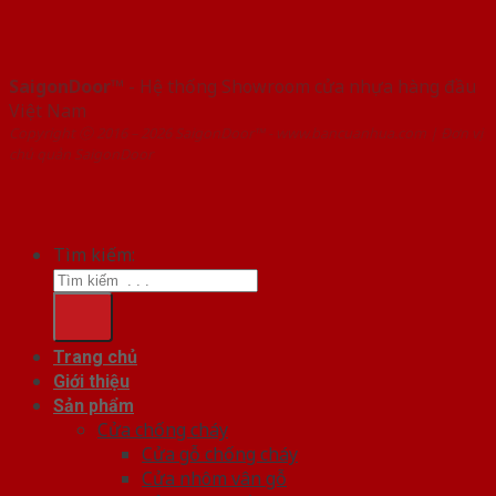
SaigonDoor™
- Hệ thống Showroom cửa nhựa hàng đầu
Việt Nam
Copyright ⓒ 2016 – 2026 SaigonDoor™ - www.bancuanhua.com | Đơn vị
chủ quản SaigonDoor
Tìm kiếm:
Trang chủ
Giới thiệu
Sản phẩm
Cửa chống cháy
Cửa gỗ chống cháy
Cửa nhôm vân gỗ