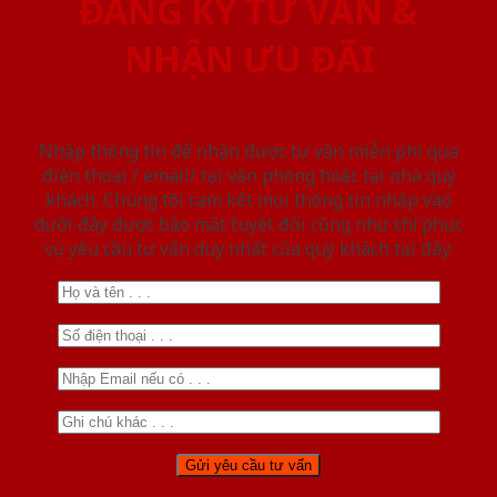
ĐĂNG KÝ TƯ VẤN &
NHẬN ƯU ĐÃI
Nhập thông tin để nhận được tư vấn miễn phí qua
điện thoại / email/ tại văn phòng hoặc tại nhà quý
khách. Chúng tôi cam kết mọi thông tin nhập vào
dưới đây được bảo mật tuyệt đối cũng như chỉ phục
vụ yêu cầu tư vấn duy nhất của quý khách tại đây.