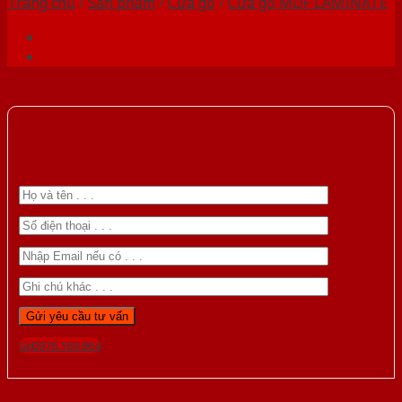
Trang chủ
/
Sản phẩm
/
Cửa gỗ
/
Cửa gỗ MDF LAMINATE
Gọi 0976.169.864