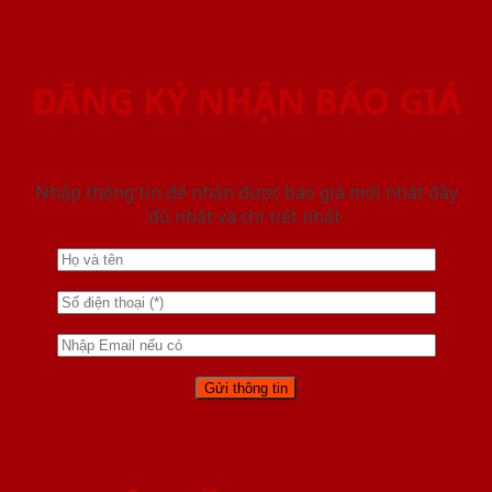
ĐĂNG KÝ NHẬN BÁO GIÁ
Nhập thông tin để nhận được báo giá mới nhât đầy
đủ nhất và chi tiết nhất.