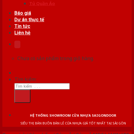
Tủ Quần Áo
Báo giá
Dự án thực tế
Tin tức
Liên hệ
Chưa có sản phẩm trong giỏ hàng.
Tìm kiếm:
HỆ THỐNG SHOWROOM CỬA NHỰA SAIGONDOOR
SIÊU THỊ BÁN BUÔN BÁN LẺ CỬA NHỰA GIÁ TỐT NHẤT TẠI SÀI GÒN