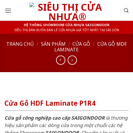
Skip
to
content
HỆ THỐNG SHOWROOM CỬA NHỰA SAIGONDOOR
SIÊU THỊ BÁN BUÔN BÁN LẺ CỬA NHỰA GIÁ TỐT NHẤT TẠI SÀI GÒN
TRANG CHỦ
/
SẢN PHẨM
/
CỬA GỖ
/
CỬA GỖ MDF
LAMINATE
Cửa Gỗ HDF Laminate P1R4
Cửa gỗ công nghiệp cao cấp SAIGONDOOR
là thương
hiệu sản phẩm các dòng cửa trong một chuỗi các hệ
thống Showroom
SAIGONDOOR
. Chuyên sản xuất và