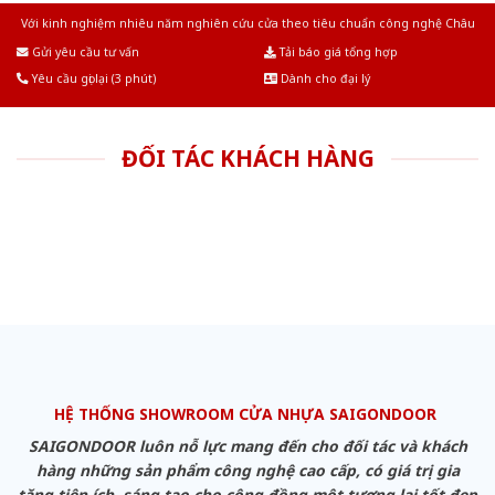
Với kinh nghiệm nhiêu năm nghiên cứu cửa theo tiêu chuẩn công nghệ Châu
Âu.Chúng tôi tự tin là nhà sản xuất & cung cấp hàng đầu tại Việt Nam!
Gửi yêu cầu tư vấn
Tải báo giá tổng hợp
Yêu cầu gọi lại (3 phút)
Dành cho đại lý
ĐỐI TÁC KHÁCH HÀNG
HỆ THỐNG SHOWROOM CỬA NHỰA SAIGONDOOR
SAIGONDOOR luôn nỗ lực mang đến cho đối tác và khách
hàng những sản phẩm công nghệ cao cấp, có giá trị gia
tăng tiện ích, sáng tạo cho cộng đồng một tương lai tốt đẹp