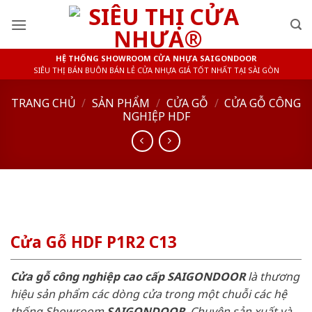
Skip
to
content
HỆ THỐNG SHOWROOM CỬA NHỰA SAIGONDOOR
SIÊU THỊ BÁN BUÔN BÁN LẺ CỬA NHỰA GIÁ TỐT NHẤT TẠI SÀI GÒN
TRANG CHỦ
/
SẢN PHẨM
/
CỬA GỖ
/
CỬA GỖ CÔNG
NGHIỆP HDF
Cửa Gỗ HDF P1R2 C13
Cửa gỗ công nghiệp cao cấp SAIGONDOOR
là thương
hiệu sản phẩm các dòng cửa trong một chuỗi các hệ
thống Showroom
SAIGONDOOR
. Chuyên sản xuất và