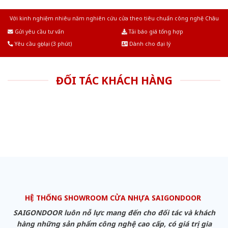
Với kinh nghiệm nhiêu năm nghiên cứu cửa theo tiêu chuẩn công nghệ Châu
Âu.Chúng tôi tự tin là nhà sản xuất & cung cấp hàng đầu tại Việt Nam!
Gửi yêu cầu tư vấn
Tải báo giá tổng hợp
Yêu cầu gọi lại (3 phút)
Dành cho đại lý
ĐỐI TÁC KHÁCH HÀNG
HỆ THỐNG SHOWROOM CỬA NHỰA SAIGONDOOR
SAIGONDOOR luôn nỗ lực mang đến cho đối tác và khách
hàng những sản phẩm công nghệ cao cấp, có giá trị gia