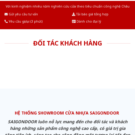
Với kinh nghiệm nhiêu năm nghiên cứu cửa theo tiêu chuẩn công nghệ Châu
Âu.Chúng tôi tự tin là nhà sản xuất & cung cấp hàng đầu tại Việt Nam!
Gửi yêu cầu tư vấn
Tải báo giá tổng hợp
Yêu cầu gọi lại (3 phút)
Dành cho đại lý
ĐỐI TÁC KHÁCH HÀNG
HỆ THỐNG SHOWROOM CỬA NHỰA SAIGONDOOR
SAIGONDOOR luôn nỗ lực mang đến cho đối tác và khách
hàng những sản phẩm công nghệ cao cấp, có giá trị gia
tăng tiện ích, sáng tạo cho cộng đồng một tương lai tốt đẹp