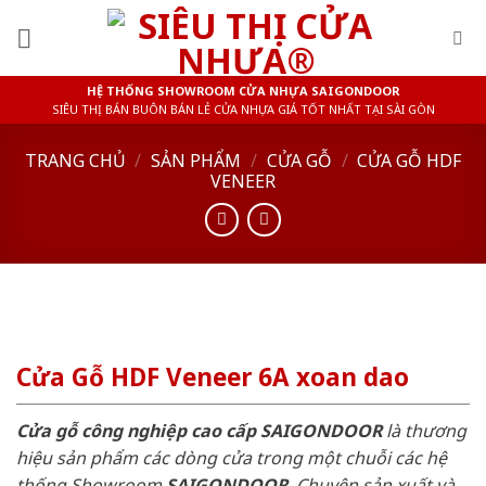
Skip
to
content
HỆ THỐNG SHOWROOM CỬA NHỰA SAIGONDOOR
SIÊU THỊ BÁN BUÔN BÁN LẺ CỬA NHỰA GIÁ TỐT NHẤT TẠI SÀI GÒN
TRANG CHỦ
/
SẢN PHẨM
/
CỬA GỖ
/
CỬA GỖ HDF
VENEER
Cửa Gỗ HDF Veneer 6A xoan dao
Cửa gỗ công nghiệp cao cấp SAIGONDOOR
là thương
hiệu sản phẩm các dòng cửa trong một chuỗi các hệ
thống Showroom
SAIGONDOOR
. Chuyên sản xuất và