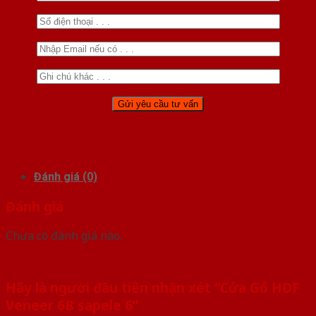
Đánh giá (0)
Đánh giá
Chưa có đánh giá nào.
Hãy là người đầu tiên nhận xét “Cửa Gỗ HDF
Veneer 6B sapele 6”