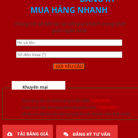
MUA HÀNG NHANH
Chúng tôi sẽ liên lạc lại với quý khách trong thời
gian ngắn nhất
Khuyến mại
Quà tặng đồ nội thất trang trí lên đến
1.000.000đ
Giảm trực tiếp khi mua đơn hàng lớn hơn
3.000.000đ
Nhiều ưu đãi lớn khi đăng ký tài khoản thành viên thân thiết
TẢI BẢNG GIÁ
ĐĂNG KÝ TƯ VẤN