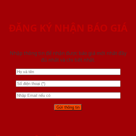
ĐĂNG KÝ NHẬN BÁO GIÁ
Nhập thông tin để nhận được báo giá mới nhât đầy
đủ nhất và chi tiết nhất.