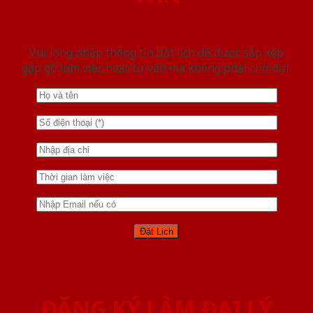
Vui lòng nhập thông tin đặt lịch để được sắp xếp
gặp gỡ làm việc hoăc tư vấn mà không phải chờ đợi.
ĐĂNG KÝ LÀM ĐẠI LÝ