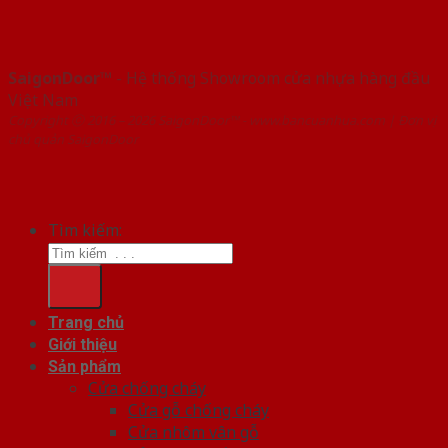
SaigonDoor™
- Hệ thống Showroom cửa nhựa hàng đầu
Việt Nam
Copyright ⓒ 2016 – 2026 SaigonDoor™ - www.bancuanhua.com | Đơn vị
chủ quản SaigonDoor
Tìm kiếm:
Trang chủ
Giới thiệu
Sản phẩm
Cửa chống cháy
Cửa gỗ chống cháy
Cửa nhôm vân gỗ