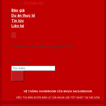
Tủ Quần Áo
Báo giá
Dự án thực tế
Tin tức
Liên hệ
Chưa có sản phẩm trong giỏ hàng.
Tìm kiếm:
HỆ THỐNG SHOWROOM CỬA NHỰA SAIGONDOOR
SIÊU THỊ BÁN BUÔN BÁN LẺ CỬA NHỰA GIÁ TỐT NHẤT TẠI SÀI GÒN