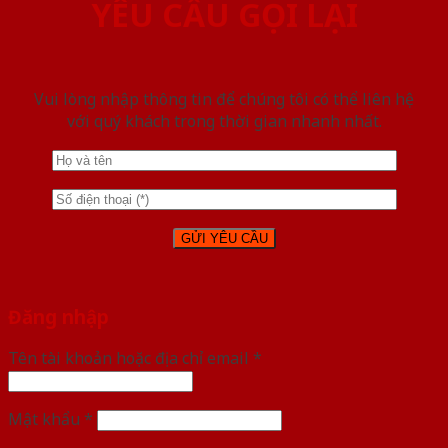
YÊU CẦU GỌI LẠI
Vui lòng nhập thông tin để chúng tôi có thể liên hệ
với quý khách trong thời gian nhanh nhất.
Đăng nhập
Tên tài khoản hoặc địa chỉ email
*
Mật khẩu
*