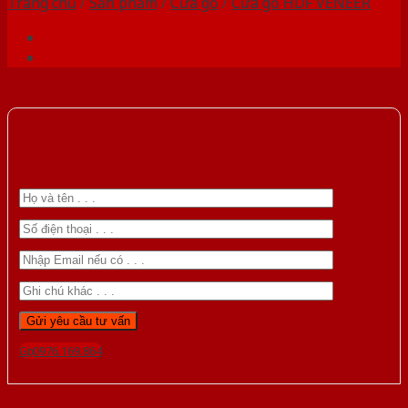
Trang chủ
/
Sản phẩm
/
Cửa gỗ
/
Cửa gỗ HDF VENEER
Gọi 0976.169.864