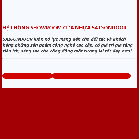
HỆ THỐNG SHOWROOM CỬA NHỰA SAIGONDOOR
SAIGONDOOR luôn nỗ lực mang đến cho đối tác và khách
hàng những sản phẩm công nghệ cao cấp, có giá trị gia tăng
tiện ích, sáng tạo cho cộng đồng một tương lai tốt đẹp hơn!
www.sieuthicuanhua.net
Tổng đài tư vấn miễn phí: 0824.400.400