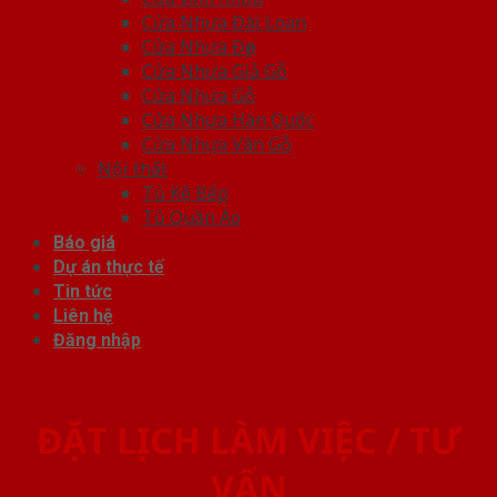
Cửa Nhựa Đài Loan
Cửa Nhựa Đẹp
Cửa Nhựa Giả Gỗ
Cửa Nhựa Gỗ
Cửa Nhựa Hàn Quốc
Cửa Nhựa Vân Gỗ
Nội thất
Tủ Kệ Bếp
Tủ Quần Áo
Báo giá
Dự án thực tế
Tin tức
Liên hệ
Đăng nhập
ĐẶT LỊCH LÀM VIỆC / TƯ
VẤN