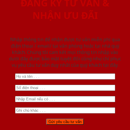
ĐĂNG KÝ TƯ VẤN &
NHẬN ƯU ĐÃI
Nhập thông tin để nhận được tư vấn miễn phí qua
điện thoại / email/ tại văn phòng hoặc tại nhà quý
khách. Chúng tôi cam kết mọi thông tin nhập vào
dưới đây được bảo mật tuyệt đối cũng như chỉ phục
vụ yêu cầu tư vấn duy nhất của quý khách tại đây.