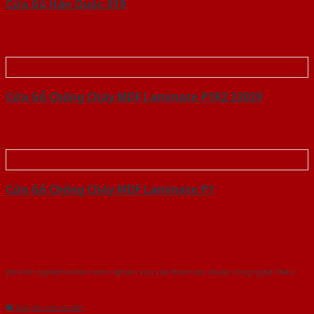
Cửa Gỗ Hàn Quốc 019
Cửa Gỗ Chống Cháy MDF Laminate P1R2 23029
Cửa Gỗ Chống Cháy MDF Laminate P1
Với kinh nghiệm nhiêu năm nghiên cứu cửa theo tiêu chuẩn công nghệ Châu
Âu.Chúng tôi tự tin là nhà sản xuất & cung cấp hàng đầu tại Việt Nam!
Gửi yêu cầu tư vấn