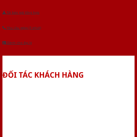
Tải báo giá tổng hợp
Yêu cầu gọi lại (3 phút)
Dành cho đại lý
ĐỐI TÁC KHÁCH HÀNG