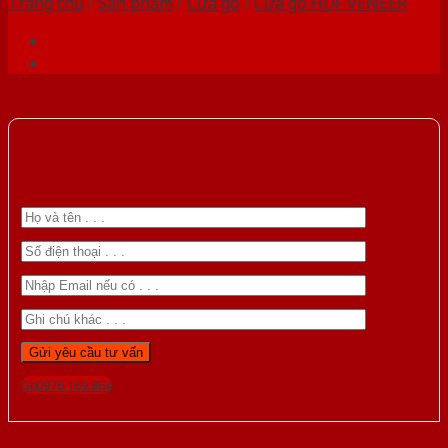
Trang chủ
/
Sản phẩm
/
Cửa gỗ
/
Cửa gỗ HDF VENEER
Gọi 0976.169.864