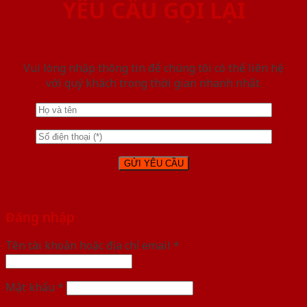
YÊU CẦU GỌI LẠI
Vui lòng nhập thông tin để chúng tôi có thể liên hệ
với quý khách trong thời gian nhanh nhất.
Đăng nhập
Tên tài khoản hoặc địa chỉ email
*
Mật khẩu
*