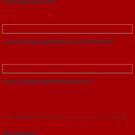
Cửa Gỗ Hàn Quốc 019
Cửa Gỗ Chống Cháy MDF Laminate P1R2 23029
Cửa Gỗ Chống Cháy MDF Melamine P1
Với kinh nghiệm nhiêu năm nghiên cứu cửa theo tiêu chuẩn công nghệ Châu
Âu.Chúng tôi tự tin là nhà sản xuất & cung cấp hàng đầu tại Việt Nam!
Gửi yêu cầu tư vấn