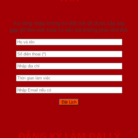
Vui lòng nhập thông tin đặt lịch để được sắp xếp
gặp gỡ làm việc hoăc tư vấn mà không phải chờ đợi.
ĐĂNG KÝ LÀM ĐẠI LÝ