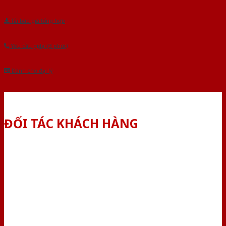
Tải báo giá tổng hợp
Yêu cầu gọi lại (3 phút)
Dành cho đại lý
ĐỐI TÁC KHÁCH HÀNG