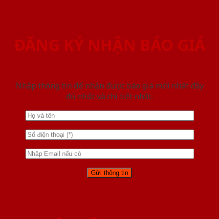
ĐĂNG KÝ NHẬN BÁO GIÁ
Nhập thông tin để nhận được báo giá mới nhât đầy
đủ nhất và chi tiết nhất.