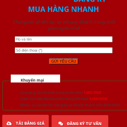
MUA HÀNG NHANH
Chúng tôi sẽ liên lạc lại với quý khách trong thời
gian ngắn nhất
Khuyến mại
Quà tặng đồ nội thất trang trí lên đến
1.000.000đ
Giảm trực tiếp khi mua đơn hàng lớn hơn
3.000.000đ
Nhiều ưu đãi lớn khi đăng ký tài khoản thành viên thân thiết
TẢI BẢNG GIÁ
ĐĂNG KÝ TƯ VẤN