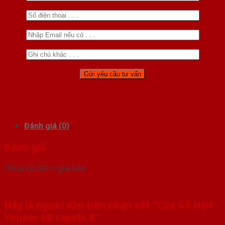
Đánh giá (0)
Đánh giá
Chưa có đánh giá nào.
Hãy là người đầu tiên nhận xét “Cửa Gỗ HDF
Veneer 6B sapele 8”