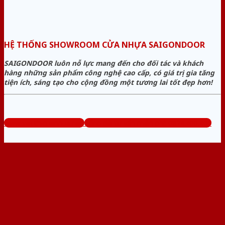
HỆ THỐNG SHOWROOM CỬA NHỰA SAIGONDOOR
SAIGONDOOR luôn nỗ lực mang đến cho đối tác và khách
hàng những sản phẩm công nghệ cao cấp, có giá trị gia tăng
tiện ích, sáng tạo cho cộng đồng một tương lai tốt đẹp hơn!
www.sieuthicuanhua.net
Tổng đài tư vấn miễn phí: 0824.400.400