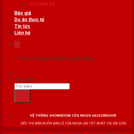
Tủ Quần Áo
Báo giá
Dự án thực tế
Tin tức
Liên hệ
Chưa có sản phẩm trong giỏ hàng.
Tìm kiếm:
HỆ THỐNG SHOWROOM CỬA NHỰA SAIGONDOOR
SIÊU THỊ BÁN BUÔN BÁN LẺ CỬA NHỰA GIÁ TỐT NHẤT TẠI SÀI GÒN