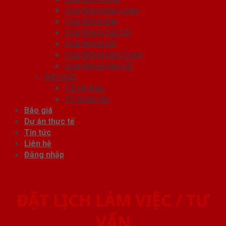
Cửa Nhựa Đài Loan
Cửa Nhựa Đẹp
Cửa Nhựa Giả Gỗ
Cửa Nhựa Gỗ
Cửa Nhựa Hàn Quốc
Cửa Nhựa Vân Gỗ
Nội thất
Tủ Kệ Bếp
Tủ Quần Áo
Báo giá
Dự án thực tế
Tin tức
Liên hệ
Đăng nhập
ĐẶT LỊCH LÀM VIỆC / TƯ
VẤN