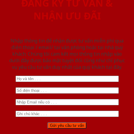
ĐĂNG KÝ TƯ VẤN &
NHẬN ƯU ĐÃI
Nhập thông tin để nhận được tư vấn miễn phí qua
điện thoại / email/ tại văn phòng hoặc tại nhà quý
khách. Chúng tôi cam kết mọi thông tin nhập vào
dưới đây được bảo mật tuyệt đối cũng như chỉ phục
vụ yêu cầu tư vấn duy nhất của quý khách tại đây.