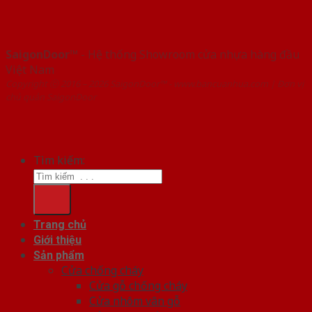
SaigonDoor™
- Hệ thống Showroom cửa nhựa hàng đầu
Việt Nam
Copyright ⓒ 2016 – 2026 SaigonDoor™ - www.bancuanhua.com | Đơn vị
chủ quản SaigonDoor
Tìm kiếm:
Trang chủ
Giới thiệu
Sản phẩm
Cửa chống cháy
Cửa gỗ chống cháy
Cửa nhôm vân gỗ