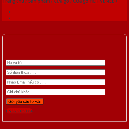
Trang chủ
/
Sản phẩm
/
Cửa gỗ
/
Cửa gỗ HDF VENEER
Gọi 0976.169.864