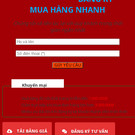
MUA HÀNG NHANH
Chúng tôi sẽ liên lạc lại với quý khách trong thời
gian ngắn nhất
Khuyến mại
Quà tặng đồ nội thất trang trí lên đến
1.000.000đ
Giảm trực tiếp khi mua đơn hàng lớn hơn
3.000.000đ
Nhiều ưu đãi lớn khi đăng ký tài khoản thành viên thân thiết
TẢI BẢNG GIÁ
ĐĂNG KÝ TƯ VẤN