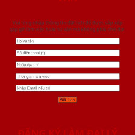
Vui lòng nhập thông tin đặt lịch để được sắp xếp
gặp gỡ làm việc hoăc tư vấn mà không phải chờ đợi.
ĐĂNG KÝ LÀM ĐẠI LÝ