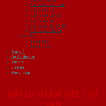
Cửa Nhựa Đài Loan
Cửa Nhựa Đẹp
Cửa Nhựa Giả Gỗ
Cửa Nhựa Gỗ
Cửa Nhựa Hàn Quốc
Cửa Nhựa Vân Gỗ
Nội thất
Tủ Kệ Bếp
Tủ Quần Áo
Báo giá
Dự án thực tế
Tin tức
Liên hệ
Đăng nhập
ĐẶT LỊCH LÀM VIỆC / TƯ
VẤN