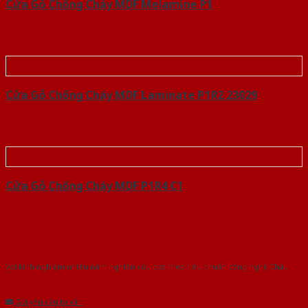
Cửa Gỗ Chống Cháy MDF Melamine P1
Cửa Gỗ Chống Cháy MDF Laminate P1R2 23029
Cửa Gỗ Chống Cháy MDF P1R4 C1
Với kinh nghiệm nhiêu năm nghiên cứu cửa theo tiêu chuẩn công nghệ Châu
Âu.Chúng tôi tự tin là nhà sản xuất & cung cấp hàng đầu tại Việt Nam!
Gửi yêu cầu tư vấn