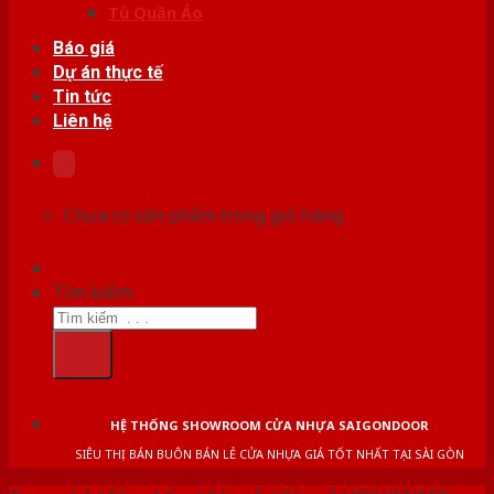
Tủ Quần Áo
Báo giá
Dự án thực tế
Tin tức
Liên hệ
Chưa có sản phẩm trong giỏ hàng.
Tìm kiếm:
HỆ THỐNG SHOWROOM CỬA NHỰA SAIGONDOOR
SIÊU THỊ BÁN BUÔN BÁN LẺ CỬA NHỰA GIÁ TỐT NHẤT TẠI SÀI GÒN