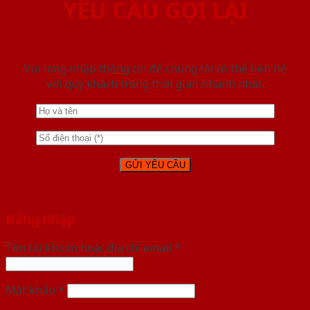
YÊU CẦU GỌI LẠI
Vui lòng nhập thông tin để chúng tôi có thể liên hệ
với quý khách trong thời gian nhanh nhất.
Đăng nhập
Tên tài khoản hoặc địa chỉ email
*
Mật khẩu
*