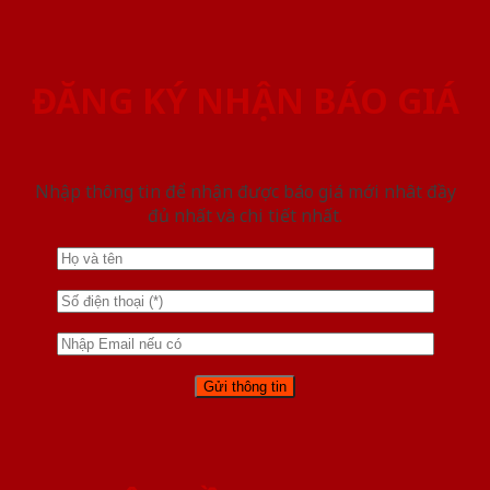
ĐĂNG KÝ NHẬN BÁO GIÁ
Nhập thông tin để nhận được báo giá mới nhât đầy
đủ nhất và chi tiết nhất.