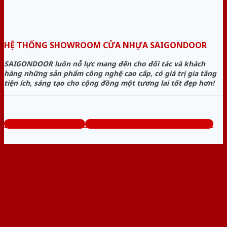
HỆ THỐNG SHOWROOM CỬA NHỰA SAIGONDOOR
SAIGONDOOR luôn nỗ lực mang đến cho đối tác và khách
hàng những sản phẩm công nghệ cao cấp, có giá trị gia tăng
tiện ích, sáng tạo cho cộng đồng một tương lai tốt đẹp hơn!
www.sieuthicuanhua.net
Tổng đài tư vấn miễn phí: 0824.400.400