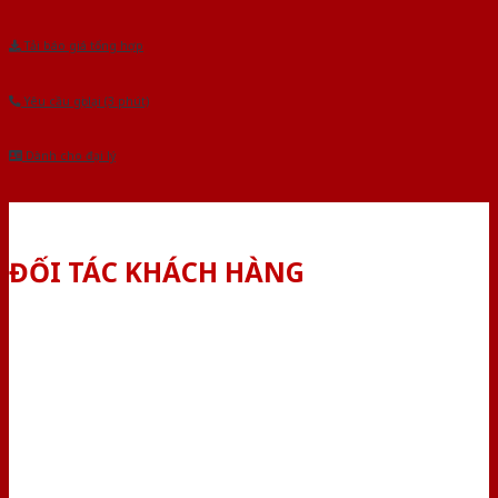
Tải báo giá tổng hợp
Yêu cầu gọi lại (3 phút)
Dành cho đại lý
ĐỐI TÁC KHÁCH HÀNG