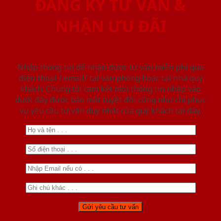
ĐĂNG KÝ TƯ VẤN &
NHẬN ƯU ĐÃI
Nhập thông tin để nhận được tư vấn miễn phí qua
điện thoại / email/ tại văn phòng hoặc tại nhà quý
khách. Chúng tôi cam kết mọi thông tin nhập vào
dưới đây được bảo mật tuyệt đối cũng như chỉ phục
vụ yêu cầu tư vấn duy nhất của quý khách tại đây.