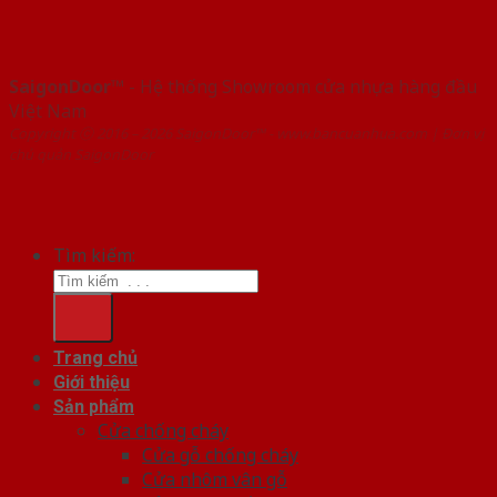
SaigonDoor™
- Hệ thống Showroom cửa nhựa hàng đầu
Việt Nam
Copyright ⓒ 2016 – 2026 SaigonDoor™ - www.bancuanhua.com | Đơn vị
chủ quản SaigonDoor
Tìm kiếm:
Trang chủ
Giới thiệu
Sản phẩm
Cửa chống cháy
Cửa gỗ chống cháy
Cửa nhôm vân gỗ