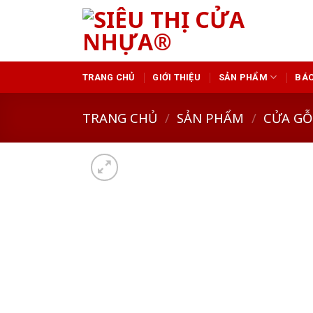
Skip
to
content
TRANG CHỦ
GIỚI THIỆU
SẢN PHẨM
BÁO
TRANG CHỦ
/
SẢN PHẨM
/
CỬA GỖ