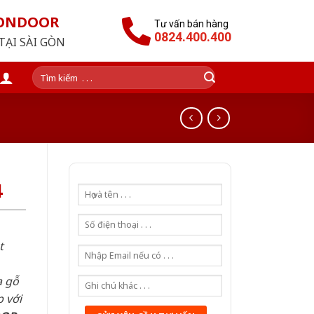
GONDOOR
Tư vấn bán hàng
0824.400.400
TẠI SÀI GÒN
Tìm
kiếm:
4
t
a gỗ
 với