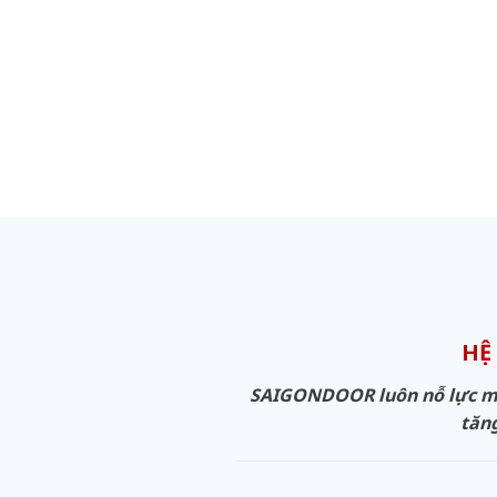
HỆ
SAIGONDOOR luôn nỗ lực man
tăng