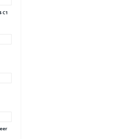
4 C1
eer