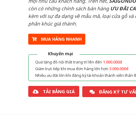
mọi nhu cầu khách hàng. Trên hết,
SAIGOND
còn có những chính sách bán hàng
ƯU ĐÃI
C
kèm với sự đa dạng về mẫu mã, loại cửa gỗ và 
phân khúc giá thành.
MUA HÀNG NHANH
Khuyến mại
Quà tặng đồ nội thất trang trí lên đến
1.000.000đ
Giảm trực tiếp khi mua đơn hàng lớn hơn
3.000.000đ
Nhiều ưu đãi lớn khi đăng ký tài khoản thành viên thân t
TẢI BẢNG GIÁ
ĐĂNG KÝ TƯ VẤ