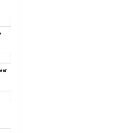
o
eer