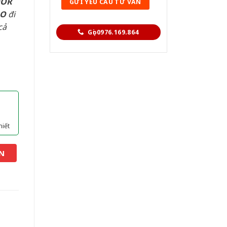
OOR
AO
đi
cả
Gọi 0976.169.864
hiết
N