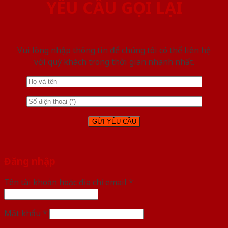
YÊU CẦU GỌI LẠI
Vui lòng nhập thông tin để chúng tôi có thể liên hệ
với quý khách trong thời gian nhanh nhất.
Đăng nhập
Tên tài khoản hoặc địa chỉ email
*
Mật khẩu
*