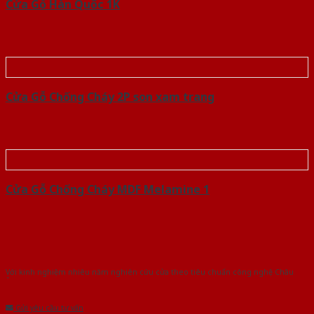
Cửa Gỗ Hàn Quốc 1K
Cửa Gỗ Chống Cháy 2P son xam trang
Cửa Gỗ Chống Cháy MDF Melamine 1
Với kinh nghiệm nhiêu năm nghiên cứu cửa theo tiêu chuẩn công nghệ Châu
Âu.Chúng tôi tự tin là nhà sản xuất & cung cấp hàng đầu tại Việt Nam!
Gửi yêu cầu tư vấn