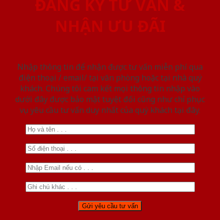
ĐĂNG KÝ TƯ VẤN &
NHẬN ƯU ĐÃI
Nhập thông tin để nhận được tư vấn miễn phí qua
điện thoại / email/ tại văn phòng hoặc tại nhà quý
khách. Chúng tôi cam kết mọi thông tin nhập vào
dưới đây được bảo mật tuyệt đối cũng như chỉ phục
vụ yêu cầu tư vấn duy nhất của quý khách tại đây.