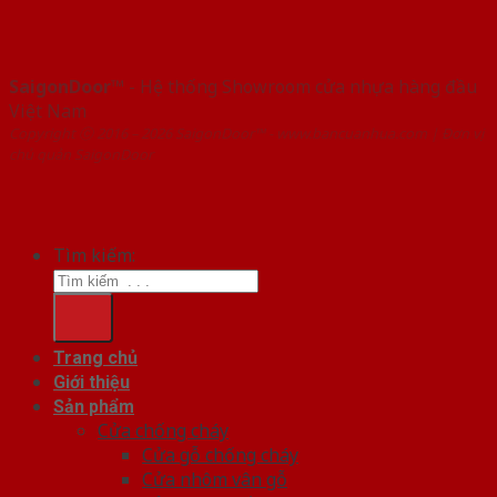
SaigonDoor™
- Hệ thống Showroom cửa nhựa hàng đầu
Việt Nam
Copyright ⓒ 2016 – 2026 SaigonDoor™ - www.bancuanhua.com | Đơn vị
chủ quản SaigonDoor
Tìm kiếm:
Trang chủ
Giới thiệu
Sản phẩm
Cửa chống cháy
Cửa gỗ chống cháy
Cửa nhôm vân gỗ