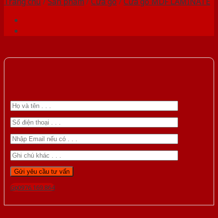
Trang chủ
/
Sản phẩm
/
Cửa gỗ
/
Cửa gỗ MDF LAMINATE
Gọi 0976.169.864