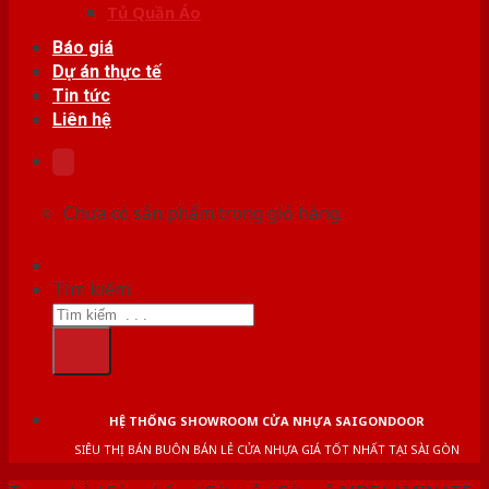
Tủ Quần Áo
Báo giá
Dự án thực tế
Tin tức
Liên hệ
Chưa có sản phẩm trong giỏ hàng.
Tìm kiếm:
HỆ THỐNG SHOWROOM CỬA NHỰA SAIGONDOOR
SIÊU THỊ BÁN BUÔN BÁN LẺ CỬA NHỰA GIÁ TỐT NHẤT TẠI SÀI GÒN