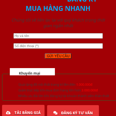
MUA HÀNG NHANH
Chúng tôi sẽ liên lạc lại với quý khách trong thời
gian ngắn nhất
Khuyến mại
Quà tặng đồ nội thất trang trí lên đến
1.000.000đ
Giảm trực tiếp khi mua đơn hàng lớn hơn
3.000.000đ
Nhiều ưu đãi lớn khi đăng ký tài khoản thành viên thân thiết
TẢI BẢNG GIÁ
ĐĂNG KÝ TƯ VẤN