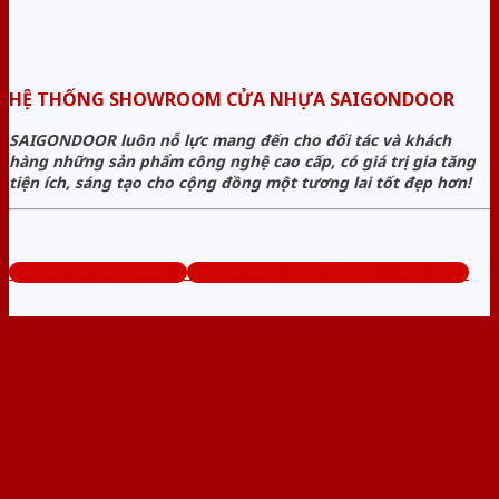
HỆ THỐNG SHOWROOM CỬA NHỰA SAIGONDOOR
SAIGONDOOR luôn nỗ lực mang đến cho đối tác và khách
hàng những sản phẩm công nghệ cao cấp, có giá trị gia tăng
tiện ích, sáng tạo cho cộng đồng một tương lai tốt đẹp hơn!
www.sieuthicuanhua.net
Tổng đài tư vấn miễn phí: 0824.400.400