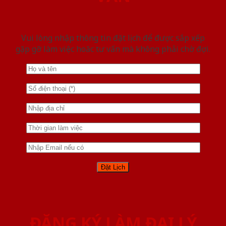
Vui lòng nhập thông tin đặt lịch để được sắp xếp
gặp gỡ làm việc hoăc tư vấn mà không phải chờ đợi.
ĐĂNG KÝ LÀM ĐẠI LÝ