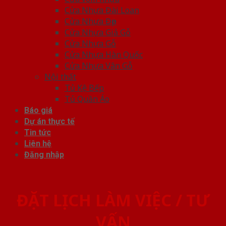
Cửa Nhựa Đài Loan
Cửa Nhựa Đẹp
Cửa Nhựa Giả Gỗ
Cửa Nhựa Gỗ
Cửa Nhựa Hàn Quốc
Cửa Nhựa Vân Gỗ
Nội thất
Tủ Kệ Bếp
Tủ Quần Áo
Báo giá
Dự án thực tế
Tin tức
Liên hệ
Đăng nhập
ĐẶT LỊCH LÀM VIỆC / TƯ
VẤN