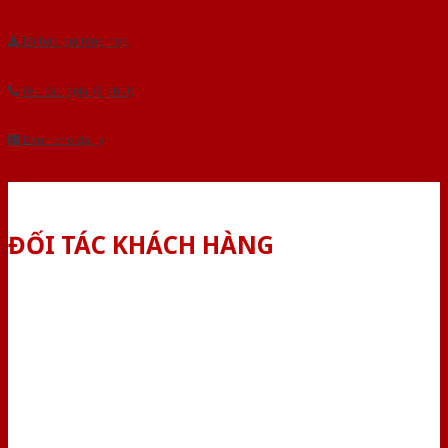
Tải báo giá tổng hợp
Yêu cầu gọi lại (3 phút)
Dành cho đại lý
ĐỐI TÁC KHÁCH HÀNG