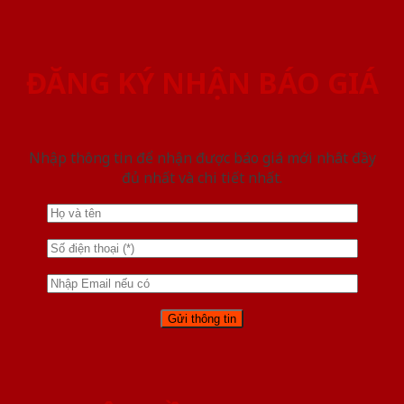
ĐĂNG KÝ NHẬN BÁO GIÁ
Nhập thông tin để nhận được báo giá mới nhât đầy
đủ nhất và chi tiết nhất.