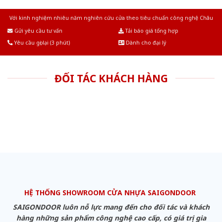
Với kinh nghiệm nhiêu năm nghiên cứu cửa theo tiêu chuẩn công nghệ Châu
Âu.Chúng tôi tự tin là nhà sản xuất & cung cấp hàng đầu tại Việt Nam!
Gửi yêu cầu tư vấn
Tải báo giá tổng hợp
Yêu cầu gọi lại (3 phút)
Dành cho đại lý
ĐỐI TÁC KHÁCH HÀNG
HỆ THỐNG SHOWROOM CỬA NHỰA SAIGONDOOR
SAIGONDOOR luôn nỗ lực mang đến cho đối tác và khách
hàng những sản phẩm công nghệ cao cấp, có giá trị gia