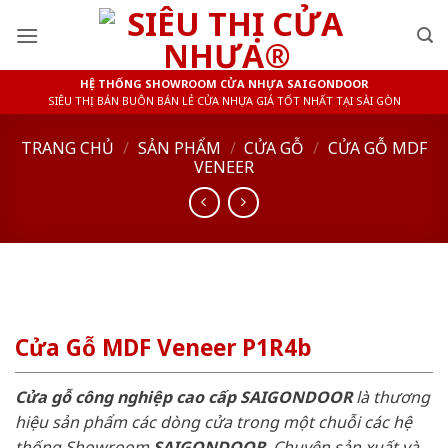
Skip
to
content
HỆ THỐNG SHOWROOM CỬA NHỰA SAIGONDOOR
SIÊU THỊ BÁN BUÔN BÁN LẺ CỬA NHỰA GIÁ TỐT NHẤT TẠI SÀI GÒN
TRANG CHỦ
/
SẢN PHẨM
/
CỬA GỖ
/
CỬA GỖ MDF
VENEER
Cửa Gỗ MDF Veneer P1R4b
Cửa gỗ công nghiệp cao cấp SAIGONDOOR
là thương
hiệu sản phẩm các dòng cửa trong một chuỗi các hệ
thống Showroom
SAIGONDOOR
. Chuyên sản xuất và