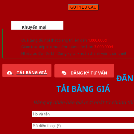
Khuyến mại
Quà tặng đồ nội thất trang trí lên đến
1.000.000đ
Giảm trực tiếp khi mua đơn hàng lớn hơn
3.000.000đ
Nhiều ưu đãi lớn khi đăng ký tài khoản thành viên thân thiết
TẢI BẢNG GIÁ
ĐĂNG KÝ TƯ VẤN
ĐĂN
TẢI BẢNG GIÁ
Đăng ký nhận báo giá mới nhất từ chúng tôi