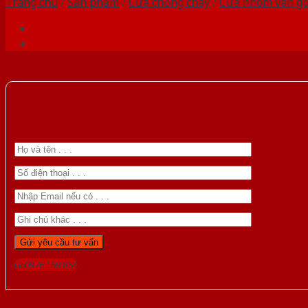
Trang chủ
/
Sản phẩm
/
Cửa chống cháy
/
Cửa nhôm vân g
Gọi 0976.169.864