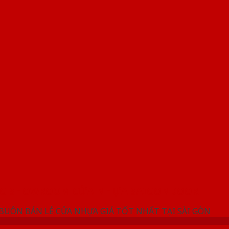
NG SHOWROOM CỬA NHỰA SAIGONDOOR
 BUÔN BÁN LẺ CỬA NHỰA GIÁ TỐT NHẤT TẠI SÀI GÒN