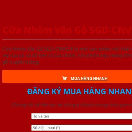
Cửa Nhôm Vân Gỗ SGD-CNV
Cửa Nhôm Vân Gỗ SGD-CNVG-8 là một sản phẩm nội thất ngà
mỹ của gỗ và độ bền bỉ của nhôm. Sản phẩm này mang đến 
gỗ truyền thống.
MUA HÀNG NHANH
ĐĂNG KÝ MUA HÀNG NHAN
Chúng tôi sẽ liên lạc lại với quý khách trong thời gian