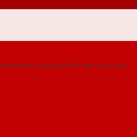
NG SHOWROOM CỬA NHỰA SAIGONDOOR
 BUÔN BÁN LẺ CỬA NHỰA GIÁ TỐT NHẤT TẠI SÀI GÒN