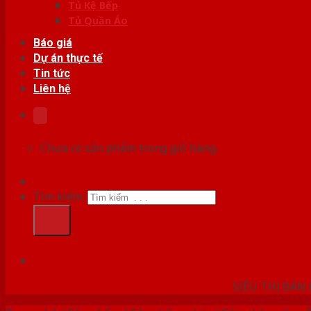
Tủ Kệ Bếp
Tủ Quần Áo
Báo giá
Dự án thực tế
Tin tức
Liên hệ
Chưa có sản phẩm trong giỏ hàng.
Tìm kiếm:
HỆ THỐ
SIÊU THỊ BÁN