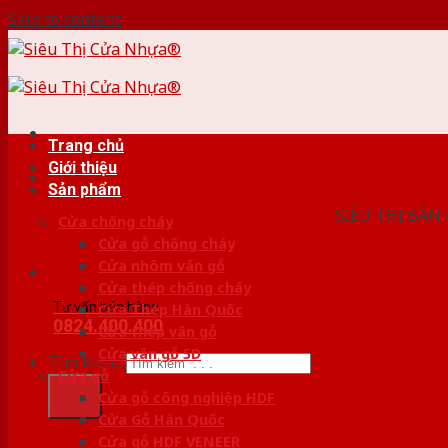
Skip to content
Trang chủ
Giới thiệu
HỆ THỐ
Sản phẩm
SIÊU THỊ BÁN
Cửa chống cháy
Cửa gỗ chống cháy
Cửa nhôm vân gỗ
Cửa thép chống cháy
Tư vấn bán hàng
Cửa Thép Hàn Quốc
0824.400.400
Cửa thép vân gỗ
Cửa vân gỗ 5D
Tìm kiếm:
Cửa gỗ
Cửa gỗ công nghiệp HDF
Cửa Gỗ Hàn Quốc
Cửa gỗ HDF VENEER