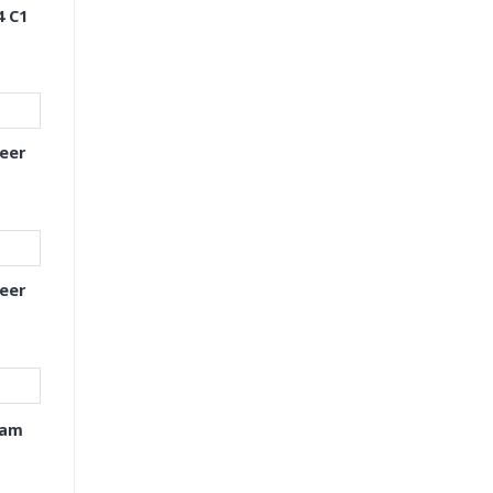
4 C1
eer
eer
xam