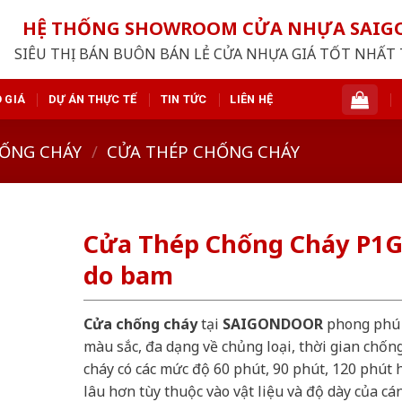
HỆ THỐNG SHOWROOM CỬA NHỰA SAI
SIÊU THỊ BÁN BUÔN BÁN LẺ CỬA NHỰA GIÁ TỐT NHẤT 
 GIÁ
DỰ ÁN THỰC TẾ
TIN TỨC
LIÊN HỆ
ỐNG CHÁY
/
CỬA THÉP CHỐNG CHÁY
Cửa Thép Chống Cháy P1
do bam
Cửa chống cháy
tại
SAIGONDOOR
phong phú
màu sắc, đa dạng về chủng loại, thời gian chốn
cháy có các mức độ 60 phút, 90 phút, 120 phút 
lâu hơn tùy thuộc vào vật liệu và độ dày của cá