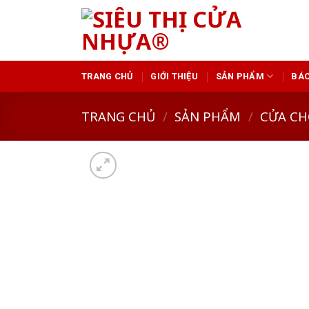
Skip
to
content
TRANG CHỦ
GIỚI THIỆU
SẢN PHẨM
BÁO
TRANG CHỦ
/
SẢN PHẨM
/
CỬA CH