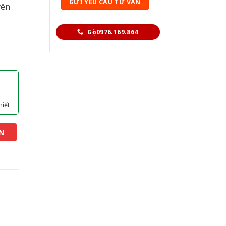
yên
Gọi 0976.169.864
hiết
N