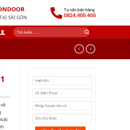
GONDOOR
Tư vấn bán hàng
0824.400.400
TẠI SÀI GÒN
Tìm
kiếm:
G1
 về
g
hoặc
nh