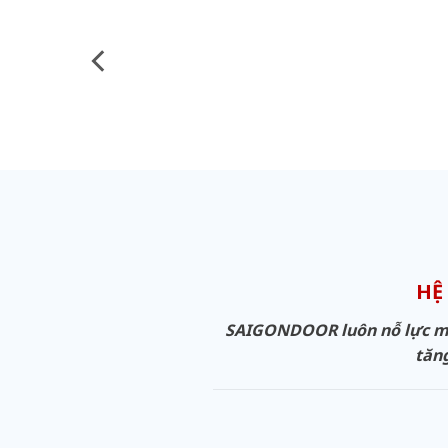
HỆ
SAIGONDOOR luôn nỗ lực man
tăng