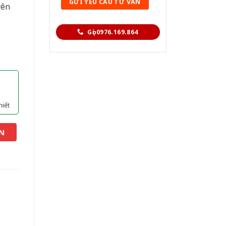
yên
Gọi 0976.169.864
hiết
N