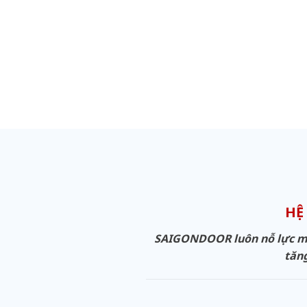
HỆ
SAIGONDOOR luôn nỗ lực man
tăng