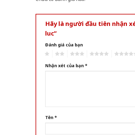
Hãy là người đầu tiên nhận 
luc”
Đánh giá của bạn
1
2
3
4
5
Nhận xét của bạn
*
Tên
*