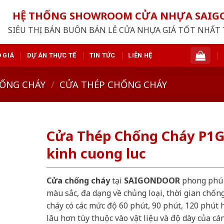
HỆ THỐNG SHOWROOM CỬA NHỰA SAI
SIÊU THỊ BÁN BUÔN BÁN LẺ CỬA NHỰA GIÁ TỐT NHẤT 
 GIÁ
DỰ ÁN THỰC TẾ
TIN TỨC
LIÊN HỆ
ỐNG CHÁY
/
CỬA THÉP CHỐNG CHÁY
Cửa Thép Chống Cháy P1
kinh cuong luc
Cửa chống cháy
tại
SAIGONDOOR
phong phú
màu sắc, đa dạng về chủng loại, thời gian chốn
cháy có các mức độ 60 phút, 90 phút, 120 phút 
lâu hơn tùy thuộc vào vật liệu và độ dày của cá