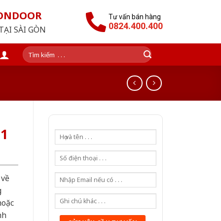
GONDOOR
Tư vấn bán hàng
0824.400.400
TẠI SÀI GÒN
Tìm
kiếm:
G1
 về
g
hoặc
nh