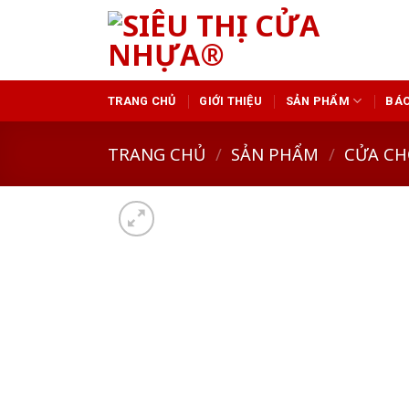
Skip
to
content
TRANG CHỦ
GIỚI THIỆU
SẢN PHẨM
BÁO
TRANG CHỦ
/
SẢN PHẨM
/
CỬA CH