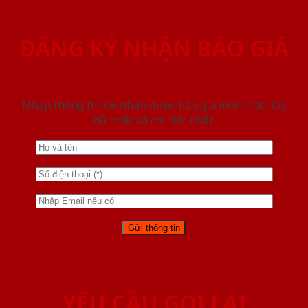
ĐĂNG KÝ NHẬN BÁO GIÁ
Nhập thông tin để nhận được báo giá mới nhât đầy
đủ nhất và chi tiết nhất.
YÊU CẦU GỌI LẠI