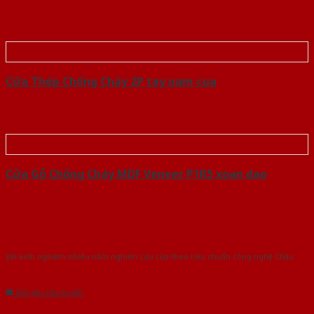
Cửa Thép Chống Cháy 2P tay nam cua
Cửa Gỗ Chống Cháy MDF Veneer P1R5 xoan dao
Với kinh nghiệm nhiêu năm nghiên cứu cửa theo tiêu chuẩn công nghệ Châu
Âu.Chúng tôi tự tin là nhà sản xuất & cung cấp hàng đầu tại Việt Nam!
Gửi yêu cầu tư vấn