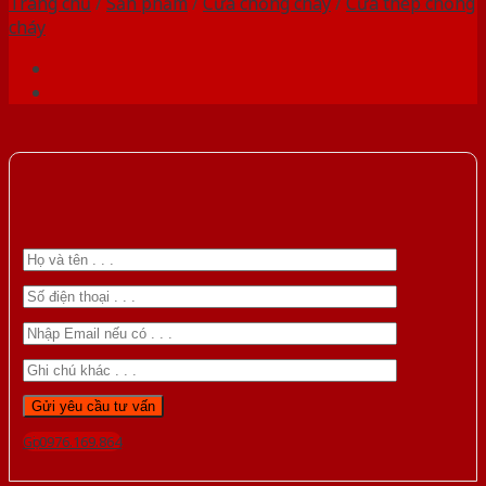
Trang chủ
/
Sản phẩm
/
Cửa chống cháy
/
Cửa thép chống
cháy
Gọi 0976.169.864