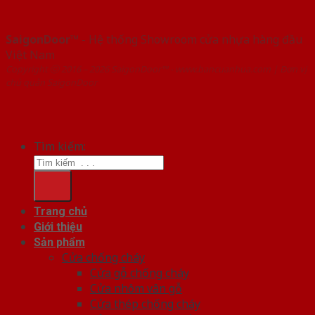
SaigonDoor™
- Hệ thống Showroom cửa nhựa hàng đầu
Việt Nam
Copyright ⓒ 2016 – 2026 SaigonDoor™ - www.bancuanhua.com | Đơn vị
chủ quản SaigonDoor
Tìm kiếm:
Trang chủ
Giới thiệu
Sản phẩm
Cửa chống cháy
Cửa gỗ chống cháy
Cửa nhôm vân gỗ
Cửa thép chống cháy