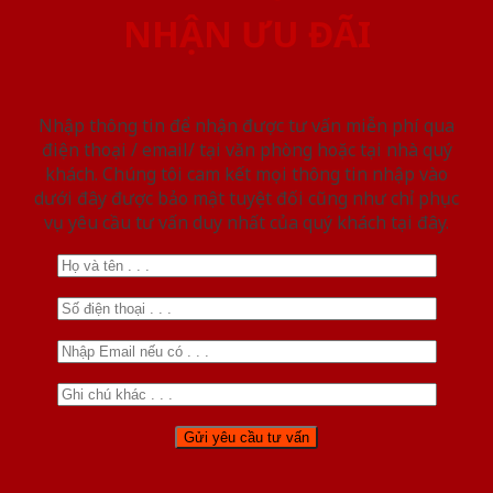
NHẬN ƯU ĐÃI
Nhập thông tin để nhận được tư vấn miễn phí qua
điện thoại / email/ tại văn phòng hoặc tại nhà quý
khách. Chúng tôi cam kết mọi thông tin nhập vào
dưới đây được bảo mật tuyệt đối cũng như chỉ phục
vụ yêu cầu tư vấn duy nhất của quý khách tại đây.