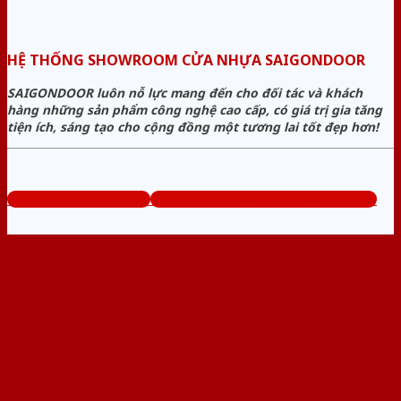
HỆ THỐNG SHOWROOM CỬA NHỰA SAIGONDOOR
SAIGONDOOR luôn nỗ lực mang đến cho đối tác và khách
hàng những sản phẩm công nghệ cao cấp, có giá trị gia tăng
tiện ích, sáng tạo cho cộng đồng một tương lai tốt đẹp hơn!
www.sieuthicuanhua.net
Tổng đài tư vấn miễn phí: 0824.400.400