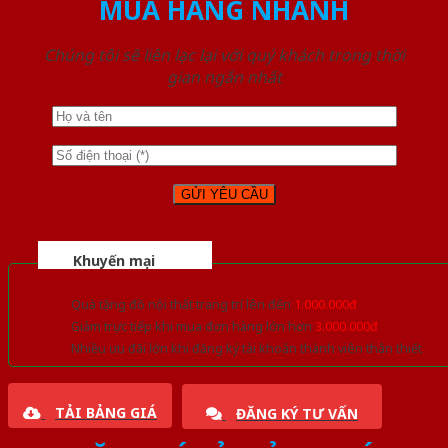
MUA HÀNG NHANH
Chúng tôi sẽ liên lạc lại với quý khách trong thời
gian ngắn nhất
Khuyến mại
Quà tặng đồ nội thất trang trí lên đến
1.000.000đ
Giảm trực tiếp khi mua đơn hàng lớn hơn
3.000.000đ
Nhiều ưu đãi lớn khi đăng ký tài khoản thành viên thân thiết
TẢI BẢNG GIÁ
ĐĂNG KÝ TƯ VẤN