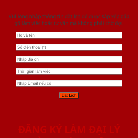
Vui lòng nhập thông tin đặt lịch để được sắp xếp gặp
gỡ làm việc hoăc tư vấn mà không phải chờ đợi.
ĐĂNG KÝ LÀM ĐẠI LÝ