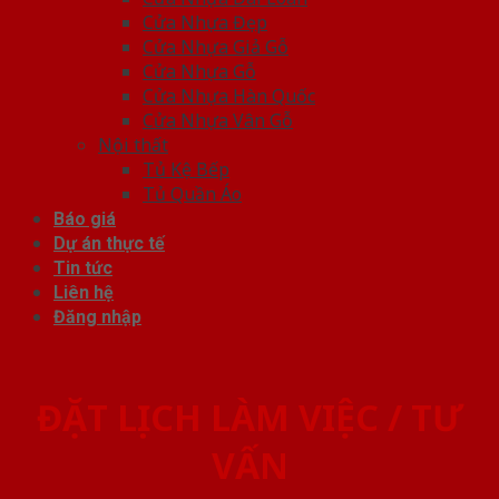
Cửa Nhựa Đẹp
Cửa Nhựa Giả Gỗ
Cửa Nhựa Gỗ
Cửa Nhựa Hàn Quốc
Cửa Nhựa Vân Gỗ
Nội thất
Tủ Kệ Bếp
Tủ Quần Áo
Báo giá
Dự án thực tế
Tin tức
Liên hệ
Đăng nhập
ĐẶT LỊCH LÀM VIỆC / TƯ
VẤN