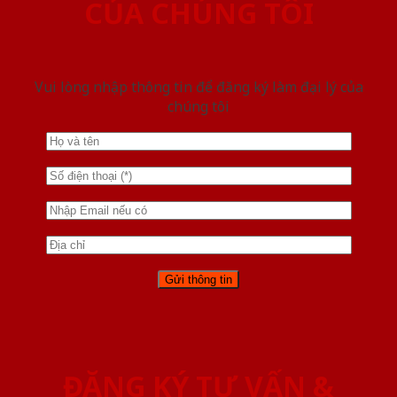
CỦA CHÚNG TÔI
Vui lòng nhập thông tin để đăng ký làm đại lý của
chúng tôi
ĐĂNG KÝ TƯ VẤN &