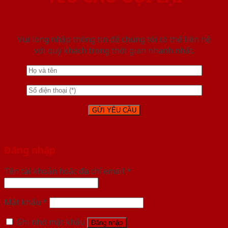
Vui lòng nhập thông tin để chúng tôi có thể liên hệ
với quý khách trong thời gian nhanh nhất.
Đăng nhập
Tên tài khoản hoặc địa chỉ email
*
Mật khẩu
*
Ghi nhớ mật khẩu
Đăng nhập