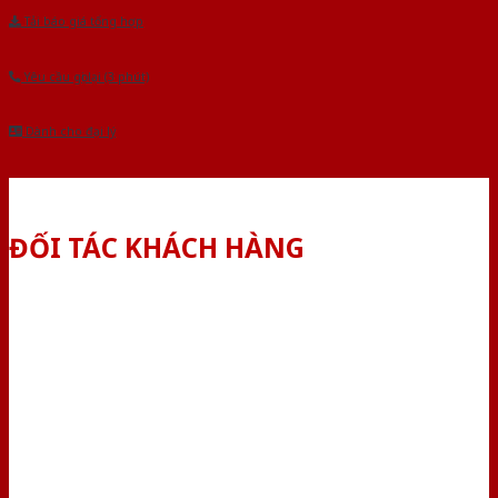
Tải báo giá tổng hợp
Yêu cầu gọi lại (3 phút)
Dành cho đại lý
ĐỐI TÁC KHÁCH HÀNG