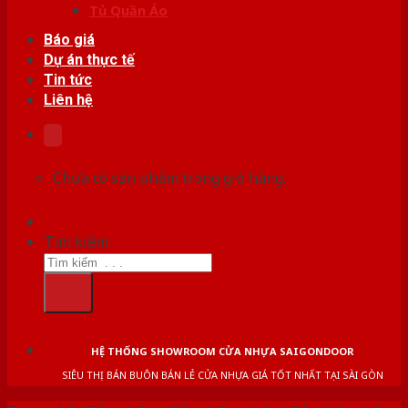
Tủ Quần Áo
Báo giá
Dự án thực tế
Tin tức
Liên hệ
Chưa có sản phẩm trong giỏ hàng.
Tìm kiếm:
HỆ THỐNG SHOWROOM CỬA NHỰA SAIGONDOOR
SIÊU THỊ BÁN BUÔN BÁN LẺ CỬA NHỰA GIÁ TỐT NHẤT TẠI SÀI GÒN