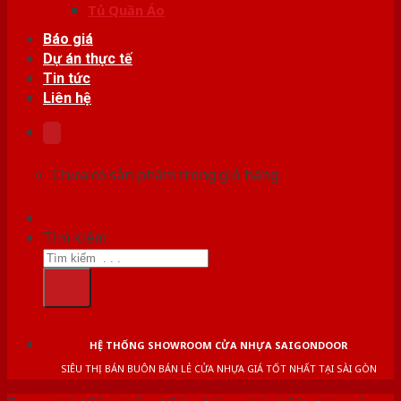
Tủ Quần Áo
Báo giá
Dự án thực tế
Tin tức
Liên hệ
Chưa có sản phẩm trong giỏ hàng.
Tìm kiếm:
HỆ THỐNG SHOWROOM CỬA NHỰA SAIGONDOOR
SIÊU THỊ BÁN BUÔN BÁN LẺ CỬA NHỰA GIÁ TỐT NHẤT TẠI SÀI GÒN