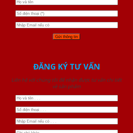
ĐĂNG KÝ TƯ VẤN
Liên hệ với chúng tôi để nhận được tư vấn chi tiết
về sản phẩm