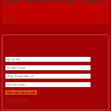
Trang chủ
/
Sản phẩm
/
Cửa chống cháy
/
Cửa thép vân
gỗ
Gọi 0976.169.864