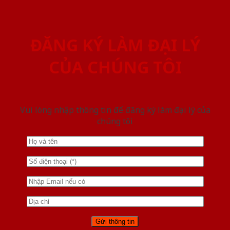
ĐĂNG KÝ LÀM ĐẠI LÝ
CỦA CHÚNG TÔI
Vui lòng nhập thông tin để đăng ký làm đại lý của
chúng tôi