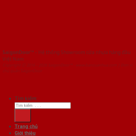
SaigonDoor™
- Hệ thống Showroom cửa nhựa hàng đầu
Việt Nam
Copyright ⓒ 2016 – 2026 SaigonDoor™ - www.bancuanhua.com | Đơn vị
chủ quản SaigonDoor
Tìm kiếm:
Trang chủ
Giới thiệu