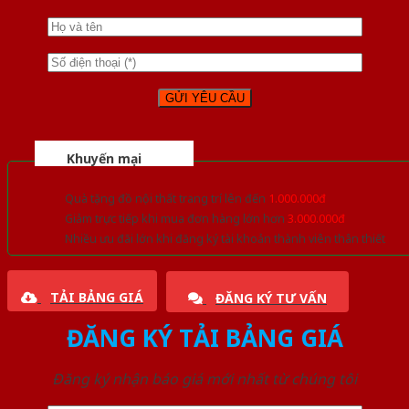
Khuyến mại
Quà tặng đồ nội thất trang trí lên đến
1.000.000đ
Giảm trực tiếp khi mua đơn hàng lớn hơn
3.000.000đ
Nhiều ưu đãi lớn khi đăng ký tài khoản thành viên thân thiết
TẢI BẢNG GIÁ
ĐĂNG KÝ TƯ VẤN
ĐĂNG KÝ TẢI BẢNG GIÁ
Đăng ký nhận báo giá mới nhất từ chúng tôi