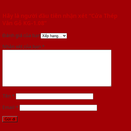
Hãy là người đầu tiên nhận xét “Cửa Thép
Vân Gỗ KG-1.08”
Đánh giá của bạn
Nhận xét của bạn
*
Tên
*
Email
*