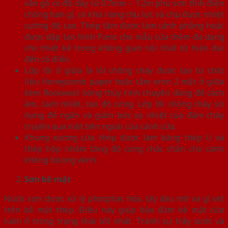
vân gỗ có độ dày từ 0.7mm – 1.2m phủ sơn tĩnh điện
chống han gỉ, có khả năng chịu lực và chịu được nhiệt
cường độ cao. Thép tấm được làm cánh phẳng hoặc
được dập tạo hình Pano cho mẫu cửa thêm đa dạng
cho thiết kế trong không gian nội thất từ hiện đại
đến cổ điển.
Lớp lõi ở giữa là lõi chống cháy được tạo từ chất
liệu Honeycomb paper hoặc tấm eron 2 mặt ở giữa
kèm Rockwool bông thủy tinh chuyên dùng để cách
âm, cách nhiệt, tạo độ cứng. Lớp lõi chống cháy sử
dụng để ngăn và giảm bức xạ nhiệt của đám cháy
truyền qua mặt bên ngoài của cánh cửa.
Khung xương cửa thép được làm bằng thép U và
thép hộp nhằm tăng độ cứng chắc chắn cho cánh
không bị cong vênh.
Sơn bề mặt
Nước sơn được xử lý photphat hóa, tẩy dầu mỡ và gỉ sét
trên bề mặt thép. Điều này giúp bảo đảm bề mặt cửa
luôn ở trong trạng thái tốt nhất. Tránh sự trầy xước và