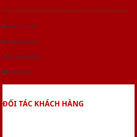
Với kinh nghiệm nhiêu năm nghiên cứu cửa theo tiêu chuẩn công nghệ Châu
Âu.Chúng tôi tự tin là nhà sản xuất & cung cấp hàng đầu tại Việt Nam!
Gửi yêu cầu tư vấn
Tải báo giá tổng hợp
Yêu cầu gọi lại (3 phút)
Dành cho đại lý
ĐỐI TÁC KHÁCH HÀNG