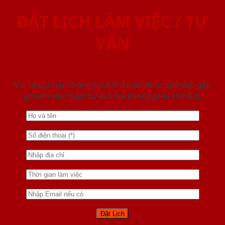
ĐẶT LỊCH LÀM VIỆC / TƯ
VẤN
Vui lòng nhập thông tin đặt lịch để được sắp xếp gặp
gỡ làm việc hoăc tư vấn mà không phải chờ đợi.