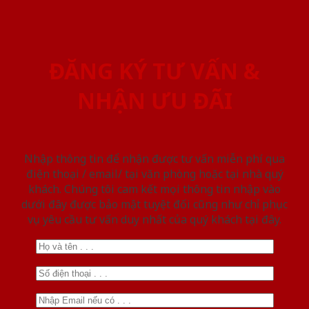
ĐĂNG KÝ TƯ VẤN &
NHẬN ƯU ĐÃI
Nhập thông tin để nhận được tư vấn miễn phí qua
điện thoại / email/ tại văn phòng hoặc tại nhà quý
khách. Chúng tôi cam kết mọi thông tin nhập vào
dưới đây được bảo mật tuyệt đối cũng như chỉ phục
vụ yêu cầu tư vấn duy nhất của quý khách tại đây.