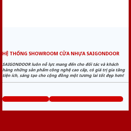
HỆ THỐNG SHOWROOM CỬA NHỰA SAIGONDOOR
SAIGONDOOR luôn nỗ lực mang đến cho đối tác và khách
hàng những sản phẩm công nghệ cao cấp, có giá trị gia tăng
tiện ích, sáng tạo cho cộng đồng một tương lai tốt đẹp hơn!
www.sieuthicuanhua.net
Tổng đài tư vấn miễn phí: 0824.400.400