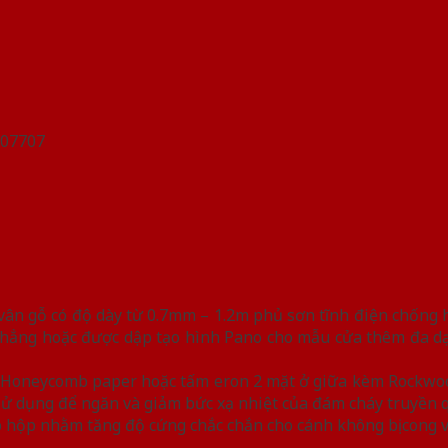
n gỗ có độ dày từ 0.7mm – 1.2m phủ sơn tĩnh điện chống han
hẳng hoặc được dập tạo hình Pano cho mẫu cửa thêm đa dạn
iệu Honeycomb paper hoặc tấm eron 2 mặt ở giữa kèm Rockwo
y sử dụng để ngăn và giảm bức xạ nhiệt của đám cháy truyền 
 hộp nhằm tăng độ cứng chắc chắn cho cánh không bị cong 