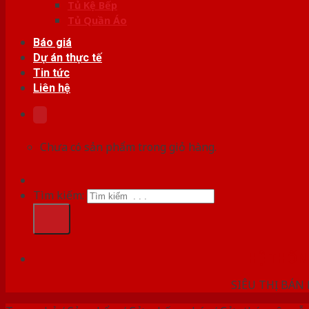
Tủ Kệ Bếp
Tủ Quần Áo
Báo giá
Dự án thực tế
Tin tức
Liên hệ
Chưa có sản phẩm trong giỏ hàng.
Tìm kiếm:
HỆ THỐ
SIÊU THỊ BÁN