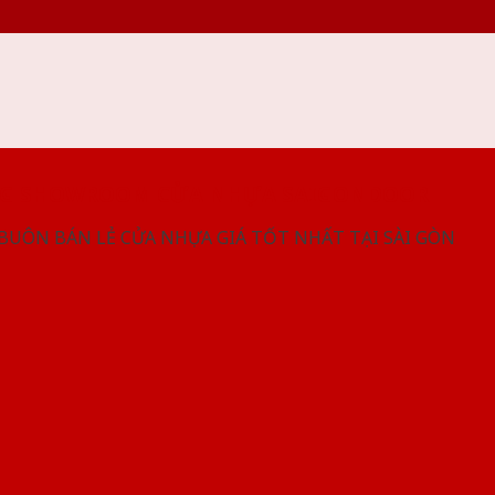
NG SHOWROOM CỬA NHỰA SAIGONDOOR
 BUÔN BÁN LẺ CỬA NHỰA GIÁ TỐT NHẤT TẠI SÀI GÒN