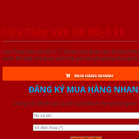
Cửa Thép Vân Gỗ KG-1.11
Cửa Thép Vân Gỗ KG-1.11 là loại cửa được làm từ tấm thép
xước. Bề mặt cửa được phủ lớp giả vân gỗ giống như gỗ tự
MUA HÀNG NHANH
ĐĂNG KÝ MUA HÀNG NHAN
Chúng tôi sẽ liên lạc lại với quý khách trong thời gian