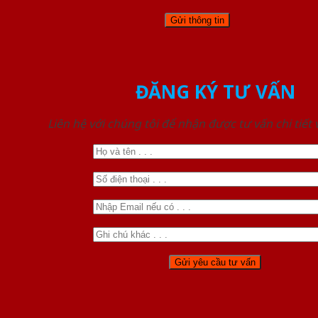
ĐĂNG KÝ TƯ VẤN
Liên hệ với chúng tôi để nhận được tư vấn chi tiết