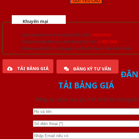
Khuyến mại
Quà tặng đồ nội thất trang trí lên đến
1.000.000đ
Giảm trực tiếp khi mua đơn hàng lớn hơn
3.000.000đ
Nhiều ưu đãi lớn khi đăng ký tài khoản thành viên thân thiết
TẢI BẢNG GIÁ
ĐĂNG KÝ TƯ VẤN
ĐĂN
TẢI BẢNG GIÁ
Đăng ký nhận báo giá mới nhất từ chúng tôi