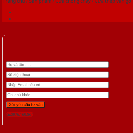
Trang chủ
/
Sản phẩm
/
Cửa chống cháy
/
Cửa thép vân gỗ
Gọi 0976.169.864