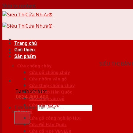
Skip to content
Trang chủ
Giới thiệu
HỆ THỐ
Sản phẩm
SIÊU THỊ BÁN
Cửa chống cháy
Cửa gỗ chống cháy
Cửa nhôm vân gỗ
Cửa thép chống cháy
Tư vấn bán hàng
Cửa Thép Hàn Quốc
0824.400.400
Cửa thép vân gỗ
Cửa vân gỗ 5D
Tìm kiếm:
Cửa gỗ
Cửa gỗ công nghiệp HDF
Cửa Gỗ Hàn Quốc
Cửa gỗ HDF VENEER