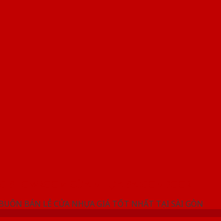
NG SHOWROOM CỬA NHỰA SAIGONDOOR
 BUÔN BÁN LẺ CỬA NHỰA GIÁ TỐT NHẤT TẠI SÀI GÒN