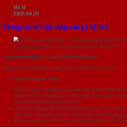
Mô tả
Đánh giá (0)
Thông tin về Cửa thép vân gỗ SGD 1
Cửa thép vân gỗ
SGD 1 chất lượng hàng đầu 0933.707707
CỬA THÉP VÂN GỖ
– CẤU TẠO VÀ SỬ DỤNG
Cấu tạo cửa thép chống cháy gồm 5 bộ phận như sau:
Cánh cửa
gồm 3 lớp
Bề mặt ngoài cùng được tạo nên bởi 2 tấm thép phủ vâ
được nhiệt cường độ cao. Thép tấm được làm cánh p
nội thất từ hiện đại đến cổ điển.
Lớp lõi ở giữa là lõi chống cháy được tạo từ chất l
cách âm, cách nhiệt, tạo độ cứng. Lớp lõi chống chá
Khung xương cửa thép được làm bằng thép U và thép