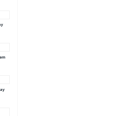
ay
xam
tay