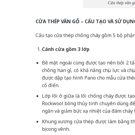
Cửa thép vân g
CỬA THÉP VÂN GỖ
– CẤU TẠO VÀ SỬ DỤN
Cấu tạo cửa thép chống cháy gồm 5 bộ phận
Cánh cửa
gồm 3 lớp
Bề mặt ngoài cùng được tạo nên bởi 2 t
chống han gỉ, có khả năng chịu lực và c
được dập tạo hình Pano cho mẫu cửa thêm
cổ điển.
Lớp lõi ở giữa là lõi chống cháy được t
Rockwool bông thủy tinh chuyên dùng để 
ngăn và giảm bức xạ nhiệt của đám cháy 
Khung xương cửa thép được làm bằng th
bị cong vênh.