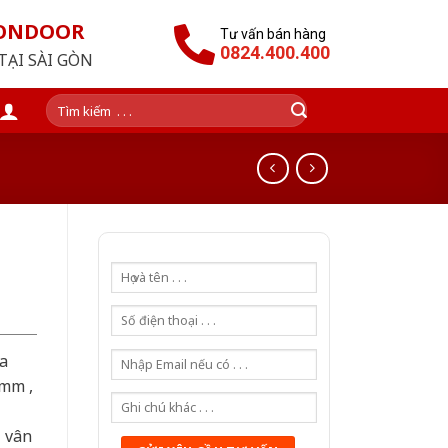
GONDOOR
Tư vấn bán hàng
0824.400.400
TẠI SÀI GÒN
Tìm
kiếm:
a
0mm ,
ả vân