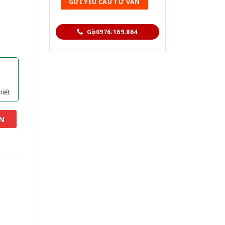
Gọi 0976.169.864
hiết
N