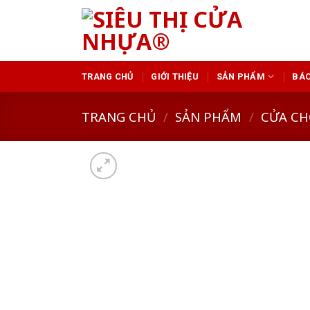
Skip
to
content
TRANG CHỦ
GIỚI THIỆU
SẢN PHẨM
BÁO
TRANG CHỦ
/
SẢN PHẨM
/
CỬA CH