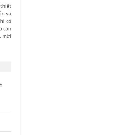
thiết
ản và
hi có
ó còn
, mời
nh