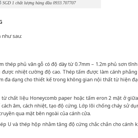
ỗ
SGD 1 chất lượng hàng đầu 0933.707707
G
 như sau:
ấm thép phủ vân gỗ có độ dày từ 0.7mm – 1.2m phủ sơn tĩnh
hịu được nhiệt cường độ cao. Thép tấm được làm cánh phẳng
 đa dạng cho thiết kế trong không gian nội thất từ hiện đạ
ạo từ chất liệu Honeycomb paper hoặc tấm eron 2 mặt ở giữ
cách âm, cách nhiệt, tạo độ cứng. Lớp lõi chống cháy sử dụ
truyền qua mặt bên ngoài của cánh cửa.
ép U và thép hộp nhằm tăng độ cứng chắc chắn cho cánh 