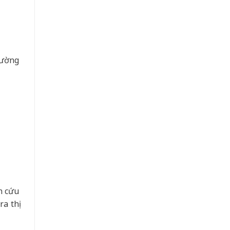
cường
n cứu
a thị