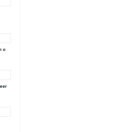
h o
eer