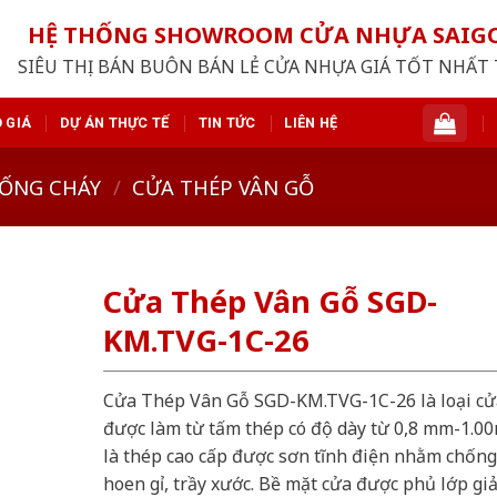
HỆ THỐNG SHOWROOM CỬA NHỰA SAI
SIÊU THỊ BÁN BUÔN BÁN LẺ CỬA NHỰA GIÁ TỐT NHẤT 
 GIÁ
DỰ ÁN THỰC TẾ
TIN TỨC
LIÊN HỆ
ỐNG CHÁY
/
CỬA THÉP VÂN GỖ
Cửa Thép Vân Gỗ SGD-
KM.TVG-1C-26
Cửa Thép Vân Gỗ SGD-KM.TVG-1C-26 là loại cử
được làm từ tấm thép có độ dày từ 0,8 mm-1.0
là thép cao cấp được sơn tĩnh điện nhằm chống
hoen gỉ, trầy xước. Bề mặt cửa được phủ lớp gi