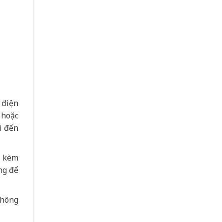
 điện
 hoặc
i đến
a kèm
ng để
không