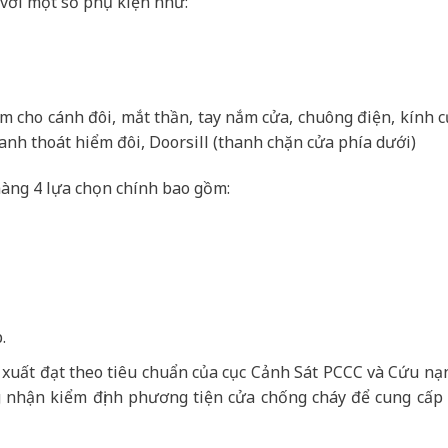
với một số phụ kiện như:
âm cho cánh đôi, mắt thần, tay nắm cửa, chuông điện, kính 
anh thoát hiểm đôi, Doorsill (thanh chặn cửa phía dưới)
àng 4 lựa chọn chính bao gồm:
.
 xuất đạt theo tiêu chuẩn của cục Cảnh Sát PCCC và Cứu nạ
 nhận kiểm định phương tiện cửa chống cháy để cung cấp r