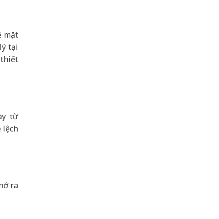
ề mặt
ý tại
thiết
ày từ
 lệch
nở ra