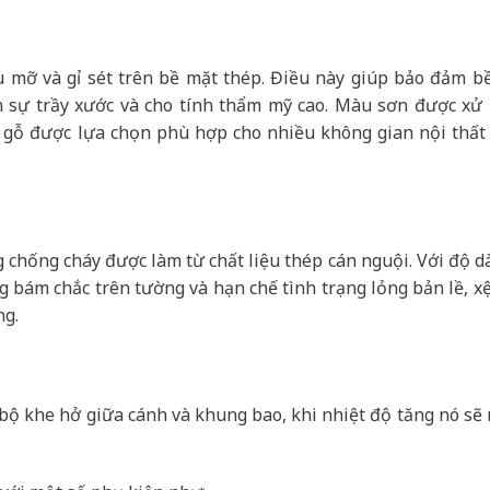
u mỡ và gỉ sét trên bề mặt thép. Điều này giúp bảo đảm b
h sự trầy xước và cho tính thẩm mỹ cao. Màu sơn được xử l
 gỗ được lựa chọn phù hợp cho nhiều không gian nội thất 
chống cháy được làm từ chất liệu thép cán nguội. Với độ d
ng bám chắc trên tường và hạn chế tình trạng lỏng bản lề, xệ
ng.
n bộ khe hở giữa cánh và khung bao, khi nhiệt độ tăng nó sẽ 