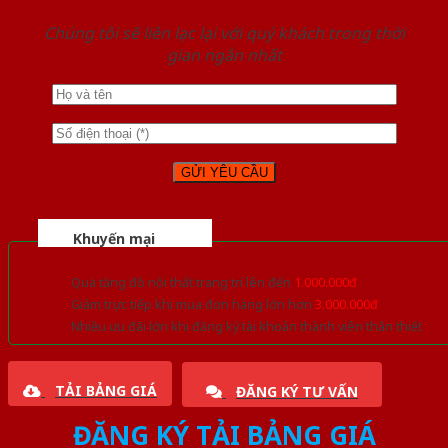
Chúng tôi sẽ liên lạc lại với quý khách trong thời
gian ngắn nhất
Khuyến mại
Quà tặng đồ nội thất trang trí lên đến
1.000.000đ
Giảm trực tiếp khi mua đơn hàng lớn hơn
3.000.000đ
Nhiều ưu đãi lớn khi đăng ký tài khoản thành viên thân thiết
TẢI BẢNG GIÁ
ĐĂNG KÝ TƯ VẤN
ĐĂNG KÝ TẢI BẢNG GIÁ