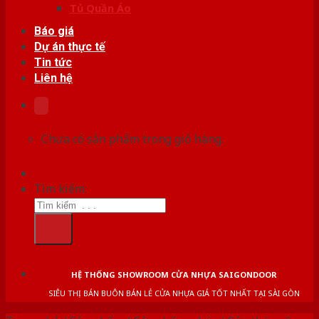
Tủ Quần Áo
Báo giá
Dự án thực tế
Tin tức
Liên hệ
Chưa có sản phẩm trong giỏ hàng.
Tìm kiếm:
HỆ THỐNG SHOWROOM CỬA NHỰA SAIGONDOOR
SIÊU THỊ BÁN BUÔN BÁN LẺ CỬA NHỰA GIÁ TỐT NHẤT TẠI SÀI GÒN