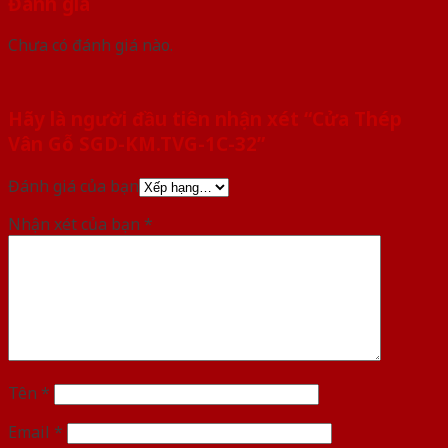
Đánh giá
Chưa có đánh giá nào.
Hãy là người đầu tiên nhận xét “Cửa Thép
Vân Gỗ SGD-KM.TVG-1C-32”
Đánh giá của bạn
Nhận xét của bạn
*
Tên
*
Email
*