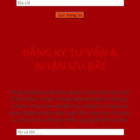
ĐĂNG KÝ TƯ VẤN &
NHẬN ƯU ĐÃI
Nhập thông tin để nhận được tư vấn miễn phí qua
điện thoại / email/ tại văn phòng hoặc tại nhà quý
khách. Chúng tôi cam kết mọi thông tin nhập vào
dưới đây được bảo mật tuyệt đối cũng như chỉ phục
vụ yêu cầu tư vấn duy nhất của quý khách tại đây.