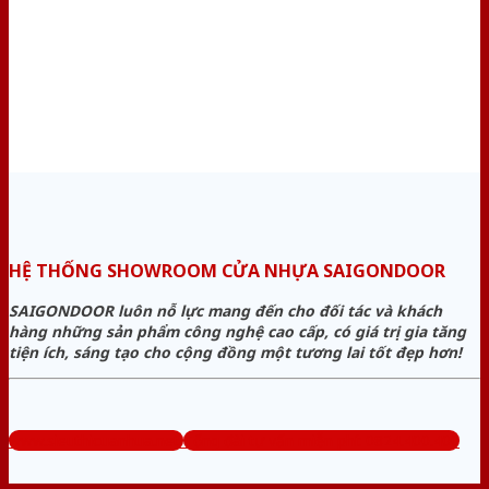
HỆ THỐNG SHOWROOM CỬA NHỰA SAIGONDOOR
SAIGONDOOR luôn nỗ lực mang đến cho đối tác và khách
hàng những sản phẩm công nghệ cao cấp, có giá trị gia tăng
tiện ích, sáng tạo cho cộng đồng một tương lai tốt đẹp hơn!
www.sieuthicuanhua.net
Tổng đài tư vấn miễn phí: 0824.400.400