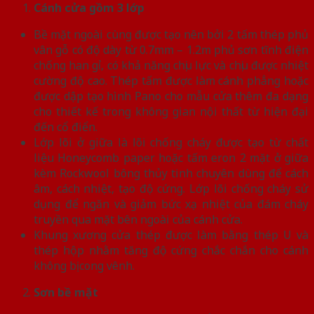
Cánh cửa
gồm 3 lớp
Bề mặt ngoài cùng được tạo nên bởi 2 tấm thép phủ
vân gỗ có độ dày từ 0.7mm – 1.2m phủ sơn tĩnh điện
chống han gỉ, có khả năng chịu lực và chịu được nhiệt
cường độ cao. Thép tấm được làm cánh phẳng hoặc
được dập tạo hình Pano cho mẫu cửa thêm đa dạng
cho thiết kế trong không gian nội thất từ hiện đại
đến cổ điển.
Lớp lõi ở giữa là lõi chống cháy được tạo từ chất
liệu Honeycomb paper hoặc tấm eron 2 mặt ở giữa
kèm Rockwool bông thủy tinh chuyên dùng để cách
âm, cách nhiệt, tạo độ cứng. Lớp lõi chống cháy sử
dụng để ngăn và giảm bức xạ nhiệt của đám cháy
truyền qua mặt bên ngoài của cánh cửa.
Khung xương cửa thép được làm bằng thép U và
thép hộp nhằm tăng độ cứng chắc chắn cho cánh
không bị cong vênh.
Sơn bề mặt