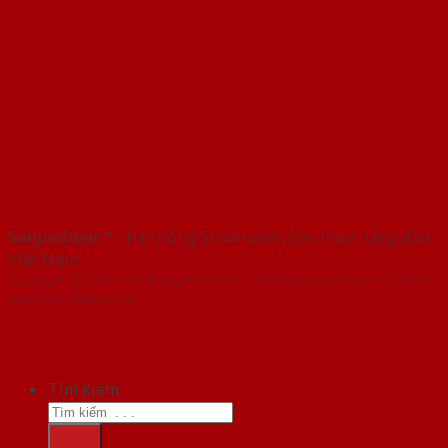
SaigonDoor™
- Hệ thống Showroom cửa nhựa hàng đầu
Việt Nam
Copyright ⓒ 2016 – 2026 SaigonDoor™ - www.bancuanhua.com | Đơn vị
chủ quản SaigonDoor
Tìm kiếm: