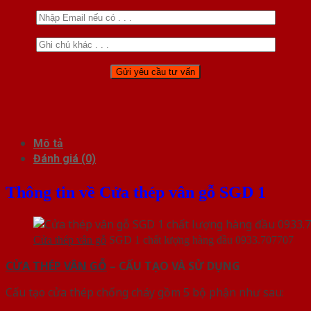
Mô tả
Đánh giá (0)
Thông tin về Cửa thép vân gỗ SGD 1
Cửa thép vân gỗ
SGD 1 chất lượng hàng đầu 0933.707707
CỬA THÉP VÂN GỖ
– CẤU TẠO VÀ SỬ DỤNG
Cấu tạo cửa thép chống cháy gồm 5 bộ phận như sau: