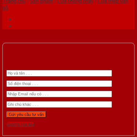
Trang chủ
/
Sản phẩm
/
Cửa chống cháy
/
Cửa thép vân
gỗ
Gọi 0976.169.864