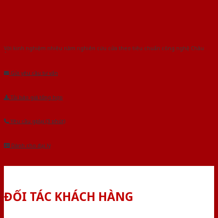
Với kinh nghiệm nhiêu năm nghiên cứu cửa theo tiêu chuẩn công nghệ Châu
Âu.Chúng tôi tự tin là nhà sản xuất & cung cấp hàng đầu tại Việt Nam!
Gửi yêu cầu tư vấn
Tải báo giá tổng hợp
Yêu cầu gọi lại (3 phút)
Dành cho đại lý
ĐỐI TÁC KHÁCH HÀNG