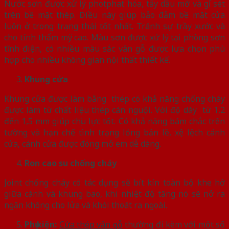
Nước sơn được xử lý photphat hóa, tẩy dầu mỡ và gỉ sét
trên bề mặt thép. Điều này giúp bảo đảm bề mặt cửa
luôn ở trong trạng thái tốt nhất. Tránh sự trầy xước và
cho tính thẩm mỹ cao. Màu sơn được xử lý tại phòng sơn
tĩnh điện, có nhiều màu sắc vân gỗ được lựa chọn phù
hợp cho nhiều không gian nội thất thiết kế.
Khung cửa
Khung cửa được làm bằng thép có khả năng chống cháy
được làm từ chất liệu thép cán nguội. Với độ dày từ 1,2
đến 1,5 mm giúp chịu lực tốt. Có khả năng bám chắc trên
tường và hạn chế tình trạng lỏng bản lề, xệ lệch cánh
cửa, cánh cửa được đóng mở em dễ dàng.
Ron cao su chống cháy
Joint chống cháy có tác dụng sẽ bít kín toàn bộ khe hở
giữa cánh và khung bao, khi nhiệt độ tăng nó sẽ nở ra
ngăn không cho lửa và khói thoát ra ngoài.
Phụ kiện:
Cửa thép vân gỗ
thường đi kèm với một số