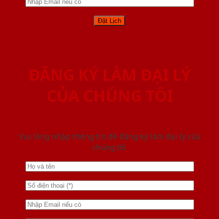
ĐĂNG KÝ LÀM ĐẠI LÝ
CỦA CHÚNG TÔI
Vui lòng nhập thông tin để đăng ký làm đại lý của
chúng tôi