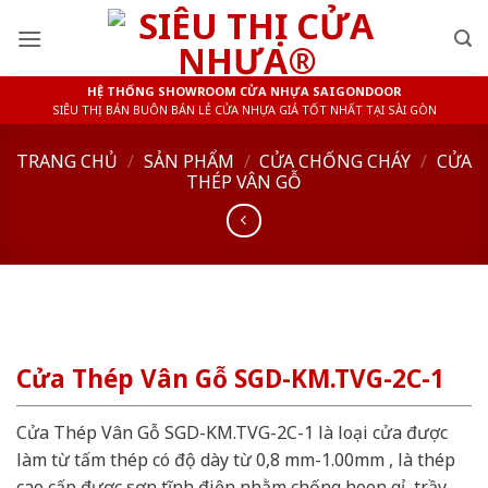
Skip
to
content
HỆ THỐNG SHOWROOM CỬA NHỰA SAIGONDOOR
SIÊU THỊ BÁN BUÔN BÁN LẺ CỬA NHỰA GIÁ TỐT NHẤT TẠI SÀI GÒN
TRANG CHỦ
/
SẢN PHẨM
/
CỬA CHỐNG CHÁY
/
CỬA
THÉP VÂN GỖ
Cửa Thép Vân Gỗ SGD-KM.TVG-2C-1
Cửa Thép Vân Gỗ SGD-KM.TVG-2C-1 là loại cửa được
làm từ tấm thép có độ dày từ 0,8 mm-1.00mm , là thép
cao cấp được sơn tĩnh điện nhằm chống hoen gỉ, trầy