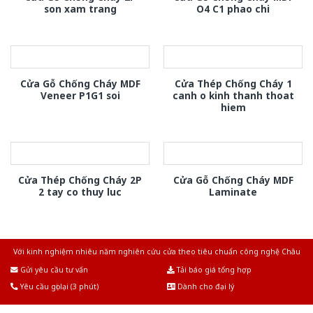
son xam trang
O4 C1 phao chi
Cửa Gỗ Chống Cháy MDF
Cửa Thép Chống Cháy 1
Veneer P1G1 soi
canh o kinh thanh thoat
hiem
Cửa Thép Chống Cháy 2P
Cửa Gỗ Chống Cháy MDF
2 tay co thuy luc
Laminate
Với kinh nghiệm nhiêu năm nghiên cứu cửa theo tiêu chuẩn công nghệ Châu
Âu.Chúng tôi tự tin là nhà sản xuất & cung cấp hàng đầu tại Việt Nam!
Gửi yêu cầu tư vấn
Tải báo giá tổng hợp
Yêu cầu gọi lại (3 phút)
Dành cho đại lý