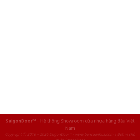
SaigonDoor™
- Hệ thống Showroom cửa nhựa hàng đầu Việt
Nam
Copyright ⓒ 2016 – 2026 SaigonDoor™ - www.bancuanhua.com | Đơn vị chủ
quản SaigonDoor