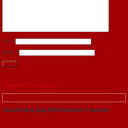
Tên
*
Email
*
Sản phẩm tương tự
Cửa Gỗ Chống Cháy MDF Melamine P1 van kem