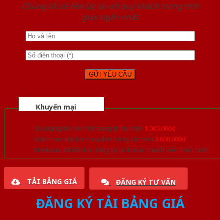
Chúng tôi sẽ liên lạc lại với quý khách trong thời
gian ngắn nhất
Khuyến mại
Quà tặng đồ nội thất trang trí lên đến
1.000.000đ
Giảm trực tiếp khi mua đơn hàng lớn hơn
3.000.000đ
Nhiều ưu đãi lớn khi đăng ký tài khoản thành viên thân thiết
TẢI BẢNG GIÁ
ĐĂNG KÝ TƯ VẤN
ĐĂNG KÝ TẢI BẢNG GIÁ