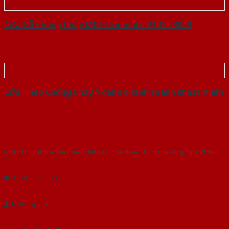
Cửa Gỗ Chống Cháy MDF Laminate P1R2 23029
Cửa Thép Chống Cháy 1 canh o kinh thanh thoat hiem
Với kinh nghiệm nhiêu năm nghiên cứu cửa theo tiêu chuẩn công nghệ Châu
Âu.Chúng tôi tự tin là nhà sản xuất & cung cấp hàng đầu tại Việt Nam!
Gửi yêu cầu tư vấn
Tải báo giá tổng hợp