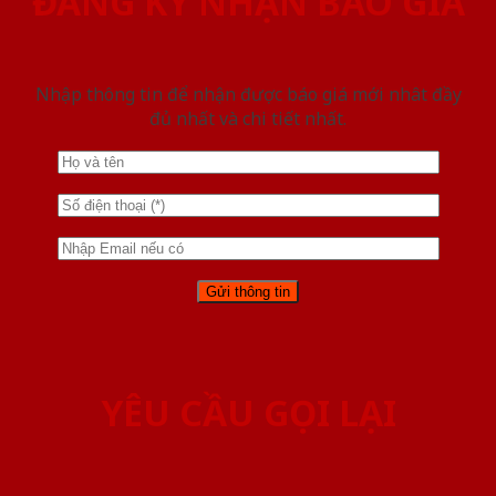
ĐĂNG KÝ NHẬN BÁO GIÁ
Nhập thông tin để nhận được báo giá mới nhât đầy
đủ nhất và chi tiết nhất.
YÊU CẦU GỌI LẠI