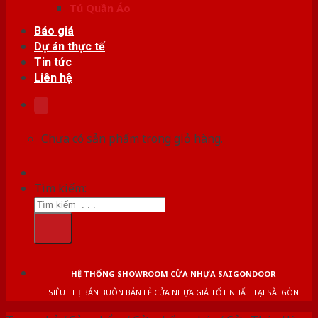
Tủ Quần Áo
Báo giá
Dự án thực tế
Tin tức
Liên hệ
Chưa có sản phẩm trong giỏ hàng.
Tìm kiếm:
HỆ THỐNG SHOWROOM CỬA NHỰA SAIGONDOOR
SIÊU THỊ BÁN BUÔN BÁN LẺ CỬA NHỰA GIÁ TỐT NHẤT TẠI SÀI GÒN