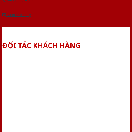
Yêu cầu gọi lại (3 phút)
Dành cho đại lý
ĐỐI TÁC KHÁCH HÀNG