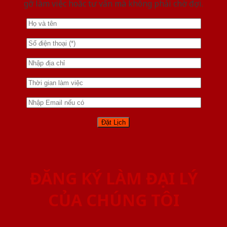
gỡ làm việc hoăc tư vấn mà không phải chờ đợi.
ĐĂNG KÝ LÀM ĐẠI LÝ
CỦA CHÚNG TÔI