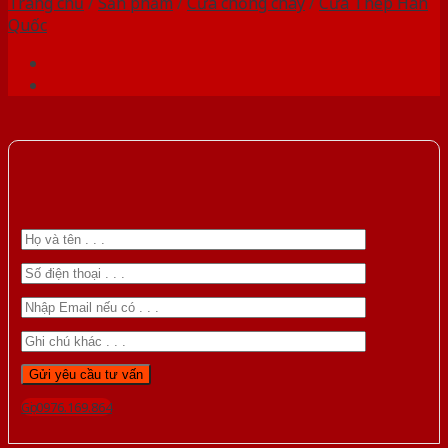
Trang chủ
/
Sản phẩm
/
Cửa chống cháy
/
Cửa Thép Hàn
Quốc
Gọi 0976.169.864