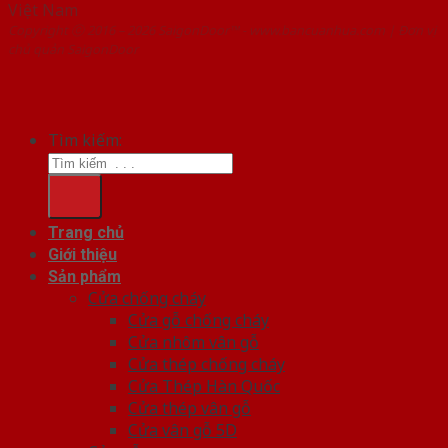
Việt Nam
Copyright ⓒ 2016 – 2026 SaigonDoor™ - www.bancuanhua.com | Đơn vị
chủ quản SaigonDoor
Tìm kiếm:
Trang chủ
Giới thiệu
Sản phẩm
Cửa chống cháy
Cửa gỗ chống cháy
Cửa nhôm vân gỗ
Cửa thép chống cháy
Cửa Thép Hàn Quốc
Cửa thép vân gỗ
Cửa vân gỗ 5D