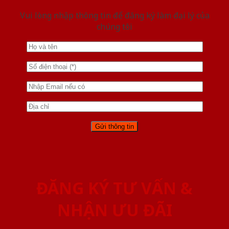
Vui lòng nhập thông tin để đăng ký làm đại lý của
chúng tôi
ĐĂNG KÝ TƯ VẤN &
NHẬN ƯU ĐÃI