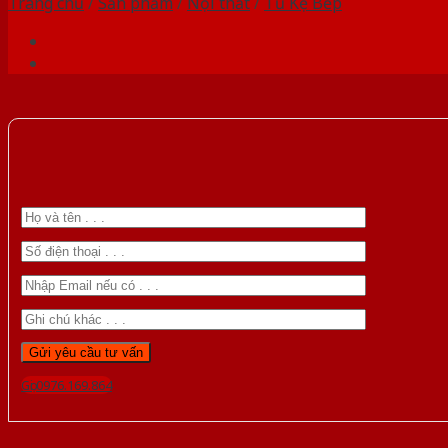
Trang chủ
/
Sản phẩm
/
Nội thất
/
Tủ Kệ Bếp
Gọi 0976.169.864