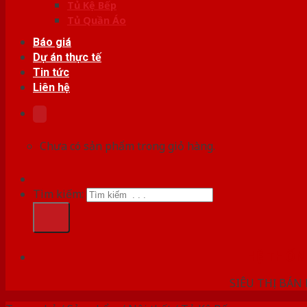
Tủ Kệ Bếp
Tủ Quần Áo
Báo giá
Dự án thực tế
Tin tức
Liên hệ
Chưa có sản phẩm trong giỏ hàng.
Tìm kiếm:
HỆ THỐ
SIÊU THỊ BÁN