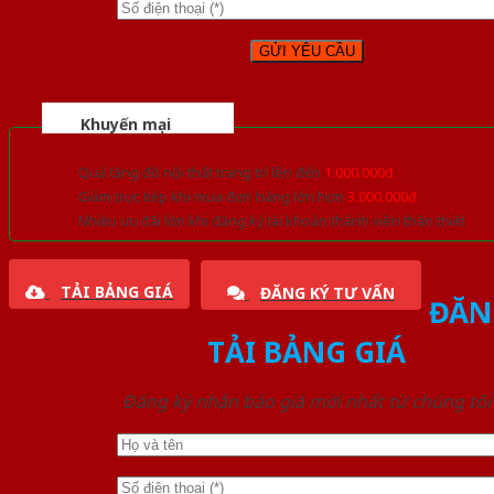
Khuyến mại
Quà tặng đồ nội thất trang trí lên đến
1.000.000đ
Giảm trực tiếp khi mua đơn hàng lớn hơn
3.000.000đ
Nhiều ưu đãi lớn khi đăng ký tài khoản thành viên thân thiết
TẢI BẢNG GIÁ
ĐĂNG KÝ TƯ VẤN
ĐĂN
TẢI BẢNG GIÁ
Đăng ký nhận báo giá mới nhất từ chúng tôi