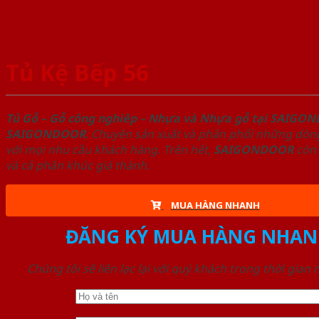
Tủ Kệ Bếp 56
Tủ Gỗ – Gỗ công nghiêp – Nhựa và Nhựa gỗ tại SAIGO
SAIGONDOOR
. Chuyên sản xuất và phân phối những dòng
với mọi nhu cầu khách hàng. Trên hết,
SAIGONDOOR
còn 
và cả phân khúc giá thành.
MUA HÀNG NHANH
ĐĂNG KÝ MUA HÀNG NHAN
Chúng tôi sẽ liên lạc lại với quý khách trong thời gian