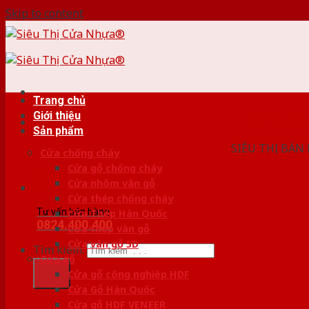
Skip to content
Trang chủ
Giới thiệu
HỆ THỐ
Sản phẩm
SIÊU THỊ BÁN
Cửa chống cháy
Cửa gỗ chống cháy
Cửa nhôm vân gỗ
Cửa thép chống cháy
Tư vấn bán hàng
Cửa Thép Hàn Quốc
0824.400.400
Cửa thép vân gỗ
Cửa vân gỗ 5D
Tìm kiếm:
Cửa gỗ
Cửa gỗ công nghiệp HDF
Cửa Gỗ Hàn Quốc
Cửa gỗ HDF VENEER