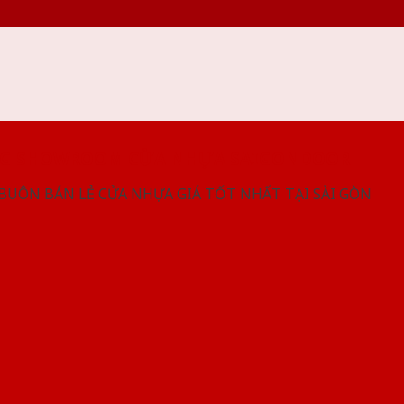
NG SHOWROOM CỬA NHỰA SAIGONDOOR
 BUÔN BÁN LẺ CỬA NHỰA GIÁ TỐT NHẤT TẠI SÀI GÒN