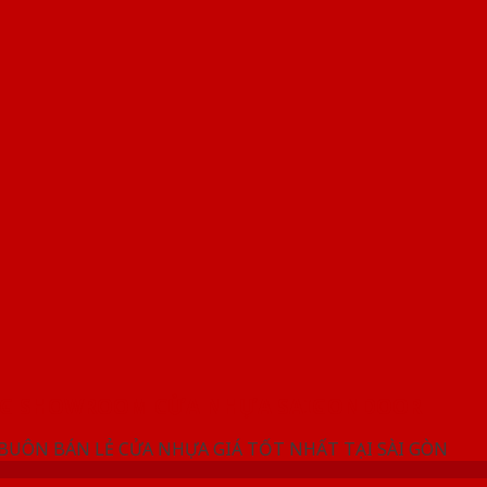
NG SHOWROOM CỬA NHỰA SAIGONDOOR
 BUÔN BÁN LẺ CỬA NHỰA GIÁ TỐT NHẤT TẠI SÀI GÒN