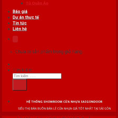
Tủ Quần Áo
Báo giá
Dự án thực tế
Tin tức
Liên hệ
Chưa có sản phẩm trong giỏ hàng.
Tìm kiếm:
HỆ THỐNG SHOWROOM CỬA NHỰA SAIGONDOOR
SIÊU THỊ BÁN BUÔN BÁN LẺ CỬA NHỰA GIÁ TỐT NHẤT TẠI SÀI GÒN