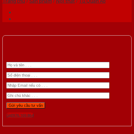
Trang chủ
/
Sản phẩm
/
Nội thất
/
Tủ Quần Áo
Gọi 0976.169.864