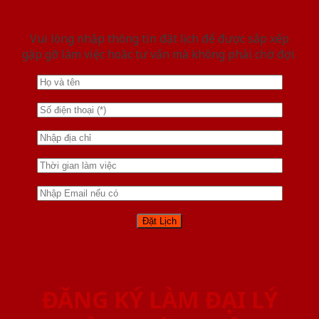
Vui lòng nhập thông tin đặt lịch để được sắp xếp
gặp gỡ làm việc hoăc tư vấn mà không phải chờ đợi.
ĐĂNG KÝ LÀM ĐẠI LÝ