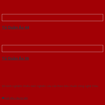
Tủ Quần Áo 44
Tủ Quần Áo 36
Với kinh nghiệm nhiêu năm nghiên cứu cửa theo tiêu chuẩn công nghệ Châu
Âu.Chúng tôi tự tin là nhà sản xuất & cung cấp hàng đầu tại Việt Nam!
Gửi yêu cầu tư vấn