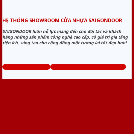
HỆ THỐNG SHOWROOM CỬA NHỰA SAIGONDOOR
SAIGONDOOR luôn nỗ lực mang đến cho đối tác và khách
hàng những sản phẩm công nghệ cao cấp, có giá trị gia tăng
tiện ích, sáng tạo cho cộng đồng một tương lai tốt đẹp hơn!
www.sieuthicuanhua.net
Tổng đài tư vấn miễn phí: 0824.400.400