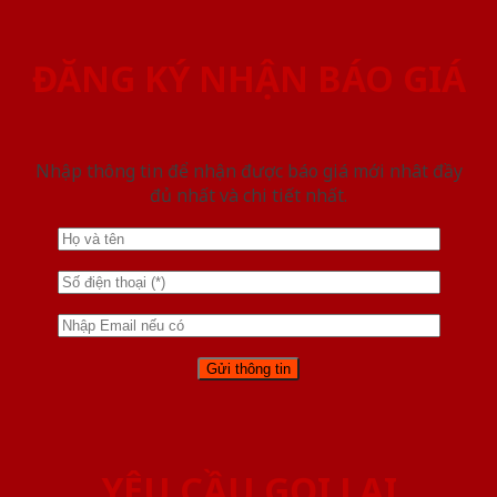
ĐĂNG KÝ NHẬN BÁO GIÁ
Nhập thông tin để nhận được báo giá mới nhât đầy
đủ nhất và chi tiết nhất.
YÊU CẦU GỌI LẠI