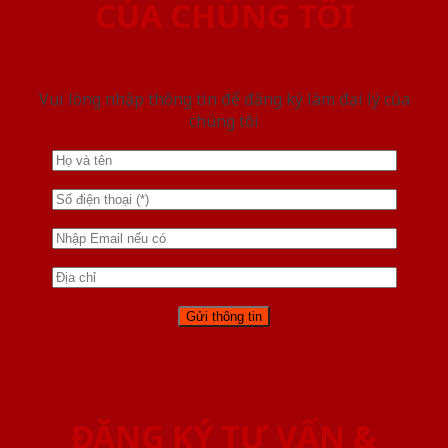
CỦA CHÚNG TÔI
Vui lòng nhập thông tin để đăng ký làm đại lý của
chúng tôi
ĐĂNG KÝ TƯ VẤN &