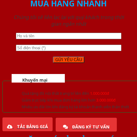
MUA HÀNG NHANH
Chúng tôi sẽ liên lạc lại với quý khách trong thời
gian ngắn nhất
Khuyến mại
Quà tặng đồ nội thất trang trí lên đến
1.000.000đ
Giảm trực tiếp khi mua đơn hàng lớn hơn
3.000.000đ
Nhiều ưu đãi lớn khi đăng ký tài khoản thành viên thân thiết
TẢI BẢNG GIÁ
ĐĂNG KÝ TƯ VẤN