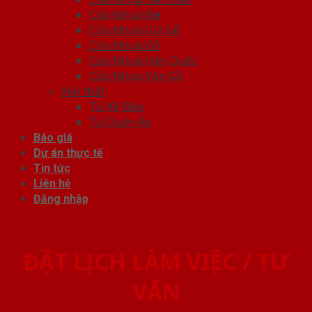
Cửa Nhựa Đẹp
Cửa Nhựa Giả Gỗ
Cửa Nhựa Gỗ
Cửa Nhựa Hàn Quốc
Cửa Nhựa Vân Gỗ
Nội thất
Tủ Kệ Bếp
Tủ Quần Áo
Báo giá
Dự án thực tế
Tin tức
Liên hệ
Đăng nhập
ĐẶT LỊCH LÀM VIỆC / TƯ
VẤN