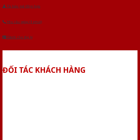
Tải báo giá tổng hợp
Yêu cầu gọi lại (3 phút)
Dành cho đại lý
ĐỐI TÁC KHÁCH HÀNG