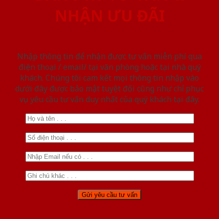
NHẬN ƯU ĐÃI
Nhập thông tin để nhận được tư vấn miễn phí qua
điện thoại / email/ tại văn phòng hoặc tại nhà quý
khách. Chúng tôi cam kết mọi thông tin nhập vào
dưới đây được bảo mật tuyệt đối cũng như chỉ phục
vụ yêu cầu tư vấn duy nhất của quý khách tại đây.