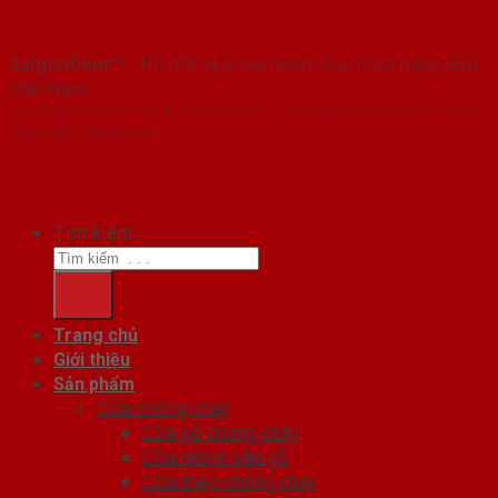
SaigonDoor™
- Hệ thống Showroom cửa nhựa hàng đầu
Việt Nam
Copyright ⓒ 2016 – 2026 SaigonDoor™ - www.bancuanhua.com | Đơn vị
chủ quản SaigonDoor
Tìm kiếm:
Trang chủ
Giới thiệu
Sản phẩm
Cửa chống cháy
Cửa gỗ chống cháy
Cửa nhôm vân gỗ
Cửa thép chống cháy