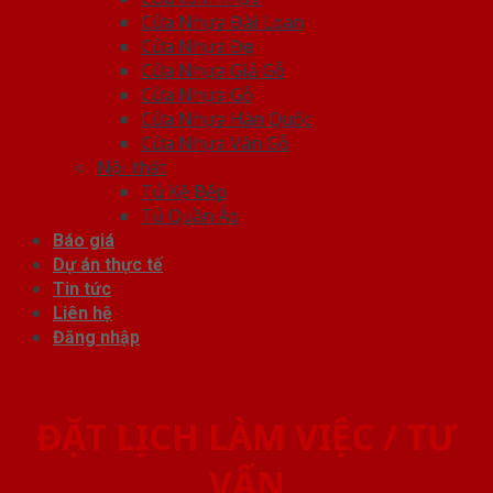
Cửa Nhựa Đài Loan
Cửa Nhựa Đẹp
Cửa Nhựa Giả Gỗ
Cửa Nhựa Gỗ
Cửa Nhựa Hàn Quốc
Cửa Nhựa Vân Gỗ
Nội thất
Tủ Kệ Bếp
Tủ Quần Áo
Báo giá
Dự án thực tế
Tin tức
Liên hệ
Đăng nhập
ĐẶT LỊCH LÀM VIỆC / TƯ
VẤN