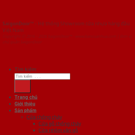
SaigonDoor™
- Hệ thống Showroom cửa nhựa hàng đầu
Việt Nam
Copyright ⓒ 2016 – 2026 SaigonDoor™ - www.bancuanhua.com | Đơn vị
chủ quản SaigonDoor
Tìm kiếm:
Trang chủ
Giới thiệu
Sản phẩm
Cửa chống cháy
Cửa gỗ chống cháy
Cửa nhôm vân gỗ