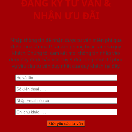
ĐĂNG KÝ TƯ VẤN &
NHẬN ƯU ĐÃI
Nhập thông tin để nhận được tư vấn miễn phí qua
điện thoại / email/ tại văn phòng hoặc tại nhà quý
khách. Chúng tôi cam kết mọi thông tin nhập vào
dưới đây được bảo mật tuyệt đối cũng như chỉ phục
vụ yêu cầu tư vấn duy nhất của quý khách tại đây.