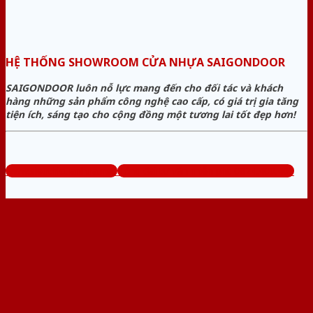
HỆ THỐNG SHOWROOM CỬA NHỰA SAIGONDOOR
SAIGONDOOR luôn nỗ lực mang đến cho đối tác và khách
hàng những sản phẩm công nghệ cao cấp, có giá trị gia tăng
tiện ích, sáng tạo cho cộng đồng một tương lai tốt đẹp hơn!
www.sieuthicuanhua.net
Tổng đài tư vấn miễn phí: 0824.400.400