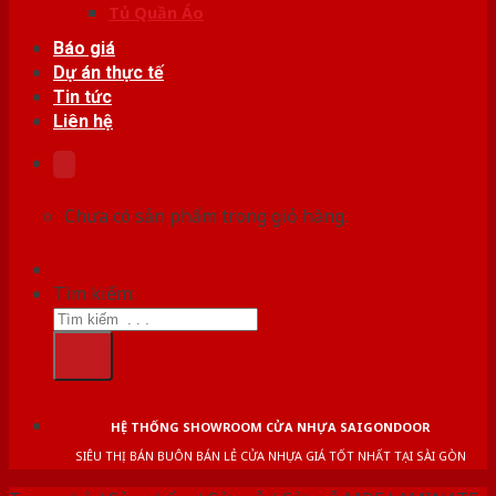
Tủ Quần Áo
Báo giá
Dự án thực tế
Tin tức
Liên hệ
Chưa có sản phẩm trong giỏ hàng.
Tìm kiếm:
HỆ THỐNG SHOWROOM CỬA NHỰA SAIGONDOOR
SIÊU THỊ BÁN BUÔN BÁN LẺ CỬA NHỰA GIÁ TỐT NHẤT TẠI SÀI GÒN