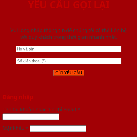
YÊU CẦU GỌI LẠI
Vui lòng nhập thông tin để chúng tôi có thể liên hệ
với quý khách trong thời gian nhanh nhất.
Đăng nhập
Tên tài khoản hoặc địa chỉ email
*
Mật khẩu
*