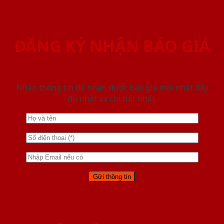
ĐĂNG KÝ NHẬN BÁO GIÁ
Nhập thông tin để nhận được báo giá mới nhât đầy
đủ nhất và chi tiết nhất.