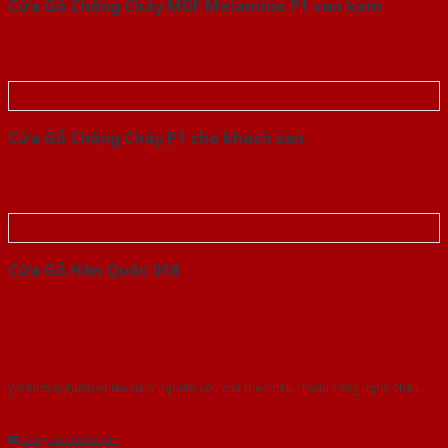
Cửa Gỗ Chống Cháy MDF Melamine P1 van kem
Cửa Gỗ Chống Cháy P1 cho khach san
Cửa Gỗ Hàn Quốc 018
Với kinh nghiệm nhiêu năm nghiên cứu cửa theo tiêu chuẩn công nghệ Châu
Âu.Chúng tôi tự tin là nhà sản xuất & cung cấp hàng đầu tại Việt Nam!
Gửi yêu cầu tư vấn