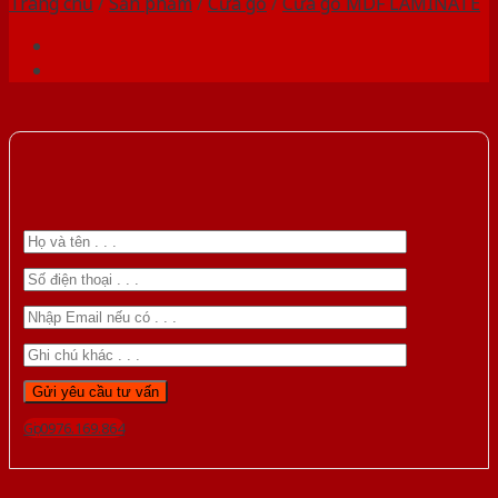
Trang chủ
/
Sản phẩm
/
Cửa gỗ
/
Cửa gỗ MDF LAMINATE
Gọi 0976.169.864