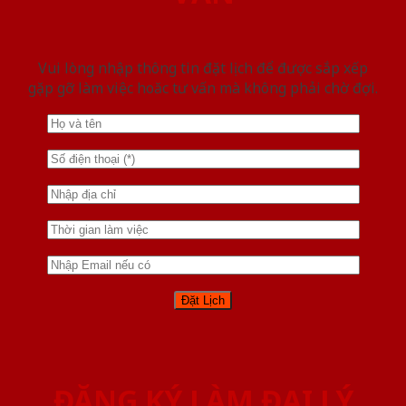
Vui lòng nhập thông tin đặt lịch để được sắp xếp
gặp gỡ làm việc hoăc tư vấn mà không phải chờ đợi.
ĐĂNG KÝ LÀM ĐẠI LÝ