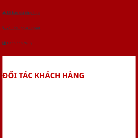
Tải báo giá tổng hợp
Yêu cầu gọi lại (3 phút)
Dành cho đại lý
ĐỐI TÁC KHÁCH HÀNG