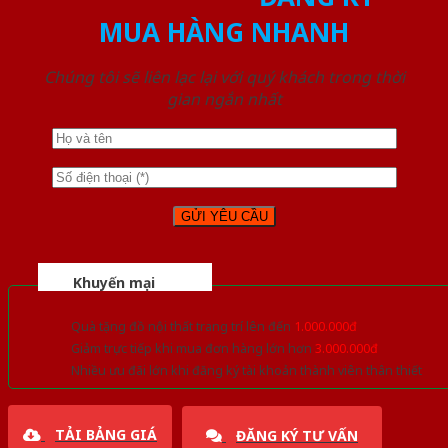
MUA HÀNG NHANH
Chúng tôi sẽ liên lạc lại với quý khách trong thời
gian ngắn nhất
Khuyến mại
Quà tặng đồ nội thất trang trí lên đến
1.000.000đ
Giảm trực tiếp khi mua đơn hàng lớn hơn
3.000.000đ
Nhiều ưu đãi lớn khi đăng ký tài khoản thành viên thân thiết
TẢI BẢNG GIÁ
ĐĂNG KÝ TƯ VẤN