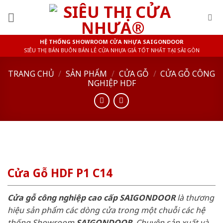
Skip
to
content
HỆ THỐNG SHOWROOM CỬA NHỰA SAIGONDOOR
SIÊU THỊ BÁN BUÔN BÁN LẺ CỬA NHỰA GIÁ TỐT NHẤT TẠI SÀI GÒN
TRANG CHỦ
/
SẢN PHẨM
/
CỬA GỖ
/
CỬA GỖ CÔNG
NGHIỆP HDF
Cửa Gỗ HDF P1 C14
Cửa gỗ công nghiệp cao cấp SAIGONDOOR
là thương
hiệu sản phẩm các dòng cửa trong một chuỗi các hệ
thống Showroom
SAIGONDOOR
. Chuyên sản xuất và