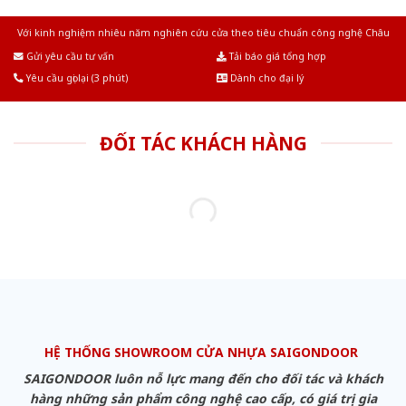
Với kinh nghiệm nhiêu năm nghiên cứu cửa theo tiêu chuẩn công nghệ Châu
Âu.Chúng tôi tự tin là nhà sản xuất & cung cấp hàng đầu tại Việt Nam!
Gửi yêu cầu tư vấn
Tải báo giá tổng hợp
Yêu cầu gọi lại (3 phút)
Dành cho đại lý
ĐỐI TÁC KHÁCH HÀNG
HỆ THỐNG SHOWROOM CỬA NHỰA SAIGONDOOR
SAIGONDOOR luôn nỗ lực mang đến cho đối tác và khách
hàng những sản phẩm công nghệ cao cấp, có giá trị gia