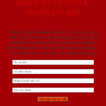
ĐĂNG KÝ TƯ VẤN &
NHẬN ƯU ĐÃI
Nhập thông tin để nhận được tư vấn miễn phí qua
điện thoại / email/ tại văn phòng hoặc tại nhà quý
khách. Chúng tôi cam kết mọi thông tin nhập vào
dưới đây được bảo mật tuyệt đối cũng như chỉ phục
vụ yêu cầu tư vấn duy nhất của quý khách tại đây.