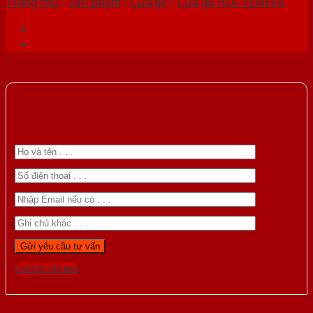
Trang chủ
/
Sản phẩm
/
Cửa gỗ
/
Cửa gỗ HDF VENEER
Gọi 0976.169.864