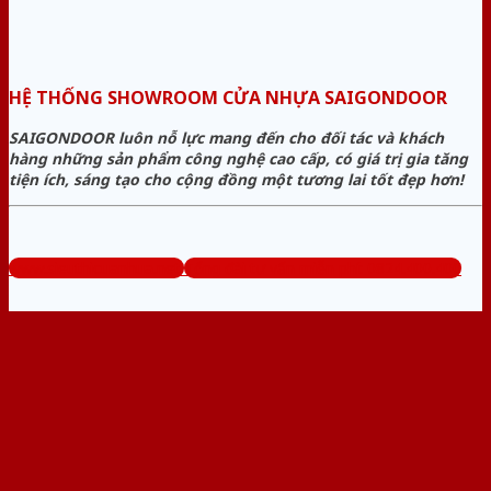
HỆ THỐNG SHOWROOM CỬA NHỰA SAIGONDOOR
SAIGONDOOR luôn nỗ lực mang đến cho đối tác và khách
hàng những sản phẩm công nghệ cao cấp, có giá trị gia tăng
tiện ích, sáng tạo cho cộng đồng một tương lai tốt đẹp hơn!
www.sieuthicuanhua.net
Tổng đài tư vấn miễn phí: 0824.400.400