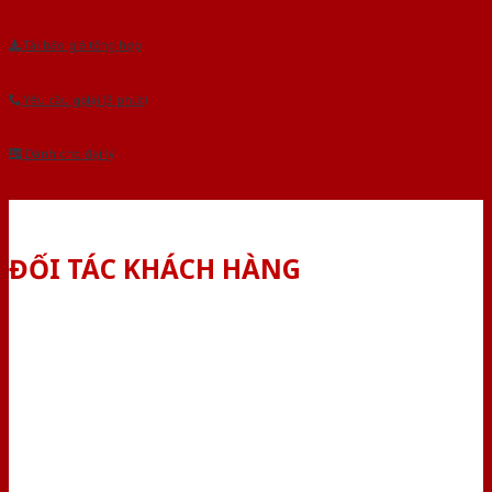
Tải báo giá tổng hợp
Yêu cầu gọi lại (3 phút)
Dành cho đại lý
ĐỐI TÁC KHÁCH HÀNG