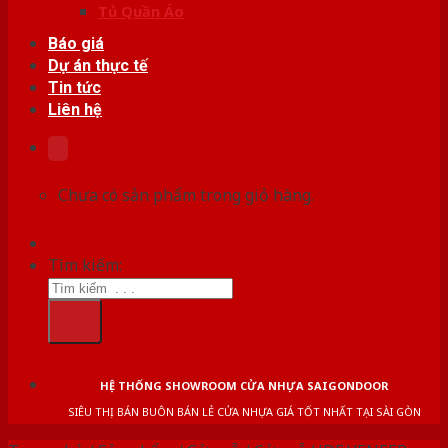
Tủ Quần Áo
Báo giá
Dự án thực tế
Tin tức
Liên hệ
Chưa có sản phẩm trong giỏ hàng.
Tìm kiếm:
HỆ THỐNG SHOWROOM CỬA NHỰA SAIGONDOOR
SIÊU THỊ BÁN BUÔN BÁN LẺ CỬA NHỰA GIÁ TỐT NHẤT TẠI SÀI GÒN