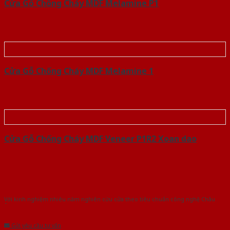
Cửa Gỗ Chống Cháy MDF Melamine P1
Cửa Gỗ Chống Cháy MDF Melamine 1
Cửa Gỗ Chống Cháy MDF Veneer P1R2 Xoan dao
Với kinh nghiệm nhiêu năm nghiên cứu cửa theo tiêu chuẩn công nghệ Châu
Âu.Chúng tôi tự tin là nhà sản xuất & cung cấp hàng đầu tại Việt Nam!
Gửi yêu cầu tư vấn