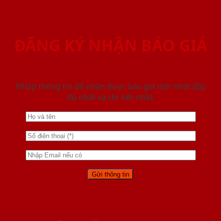
ĐĂNG KÝ NHẬN BÁO GIÁ
Nhập thông tin để nhận được báo giá mới nhât đầy
đủ nhất và chi tiết nhất.