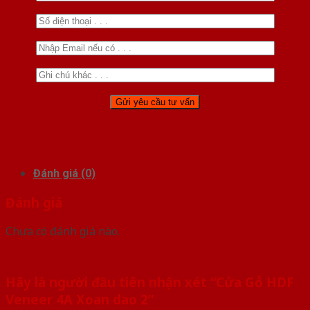
Đánh giá (0)
Đánh giá
Chưa có đánh giá nào.
Hãy là người đầu tiên nhận xét “Cửa Gỗ HDF
Veneer 4A Xoan dao 2”