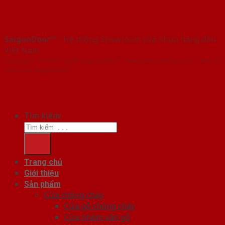
SaigonDoor™
- Hệ thống Showroom cửa nhựa hàng đầu
Việt Nam
Copyright ⓒ 2016 – 2026 SaigonDoor™ - www.bancuanhua.com | Đơn vị
chủ quản SaigonDoor
Tìm kiếm:
Trang chủ
Giới thiệu
Sản phẩm
Cửa chống cháy
Cửa gỗ chống cháy
Cửa nhôm vân gỗ