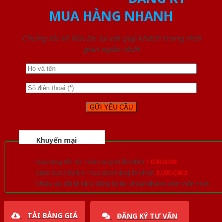
MUA HÀNG NHANH
Chúng tôi sẽ liên lạc lại với quý khách trong thời
gian ngắn nhất
Khuyến mại
Quà tặng đồ nội thất trang trí lên đến
1.000.000đ
Giảm trực tiếp khi mua đơn hàng lớn hơn
3.000.000đ
Nhiều ưu đãi lớn khi đăng ký tài khoản thành viên thân thiết
TẢI BẢNG GIÁ
ĐĂNG KÝ TƯ VẤN