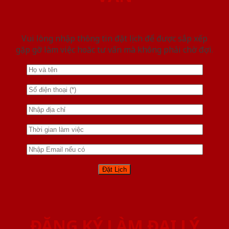
Vui lòng nhập thông tin đặt lịch để được sắp xếp
gặp gỡ làm việc hoăc tư vấn mà không phải chờ đợi.
ĐĂNG KÝ LÀM ĐẠI LÝ