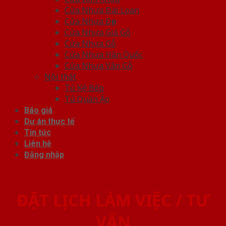
Cửa Nhựa Đài Loan
Cửa Nhựa Đẹp
Cửa Nhựa Giả Gỗ
Cửa Nhựa Gỗ
Cửa Nhựa Hàn Quốc
Cửa Nhựa Vân Gỗ
Nội thất
Tủ Kệ Bếp
Tủ Quần Áo
Báo giá
Dự án thực tế
Tin tức
Liên hệ
Đăng nhập
ĐẶT LỊCH LÀM VIỆC / TƯ
VẤN