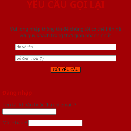
YÊU CẦU GỌI LẠI
Vui lòng nhập thông tin để chúng tôi có thể liên hệ
với quý khách trong thời gian nhanh nhất.
Đăng nhập
Tên tài khoản hoặc địa chỉ email
*
Mật khẩu
*