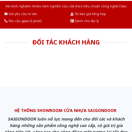
Với kinh nghiệm nhiêu năm nghiên cứu cửa theo tiêu chuẩn công nghệ Châu
Âu.Chúng tôi tự tin là nhà sản xuất & cung cấp hàng đầu tại Việt Nam!
Gửi yêu cầu tư vấn
Tải báo giá tổng hợp
Yêu cầu gọi lại (3 phút)
Dành cho đại lý
ĐỐI TÁC KHÁCH HÀNG
HỆ THỐNG SHOWROOM CỬA NHỰA SAIGONDOOR
SAIGONDOOR luôn nỗ lực mang đến cho đối tác và khách
hàng những sản phẩm công nghệ cao cấp, có giá trị gia
tăng tiện ích, sáng tạo cho cộng đồng một tương lai tốt đẹp