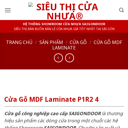
Skip
to
content
HỆ THỐNG SHOWROOM CỬA NHỰA SAIGONDOOR
SIÊU THỊ BÁN BUÔN BÁN LẺ CỬA NHỰA GIÁ TỐT NHẤT TẠI SÀI GÒN
TRANG CHỦ
/
SẢN PHẨM
/
CỬA GỖ
/
CỬA GỖ MDF
LAMINATE
Cửa Gỗ MDF Laminate P1R2 4
Cửa gỗ công nghiệp cao cấp SAIGONDOOR
là thương
hiệu sản phẩm các dòng cửa trong một chuỗi các hệ
thống Showroom
SAIGONDOOR
. Chuyên sản xuất và