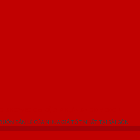
NG SHOWROOM CỬA NHỰA SAIGONDOOR
 BUÔN BÁN LẺ CỬA NHỰA GIÁ TỐT NHẤT TẠI SÀI GÒN