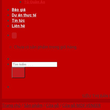
Tủ Quần Áo
Báo giá
Dự án thực tế
Tin tức
Liên hệ
Chưa có sản phẩm trong giỏ hàng.
Tìm
kiếm:
HỆ THỐ
SIÊU THỊ BÁN
Trang chủ
/
Sản phẩm
/
Cửa gỗ
/
Cửa gỗ MDF VENEER