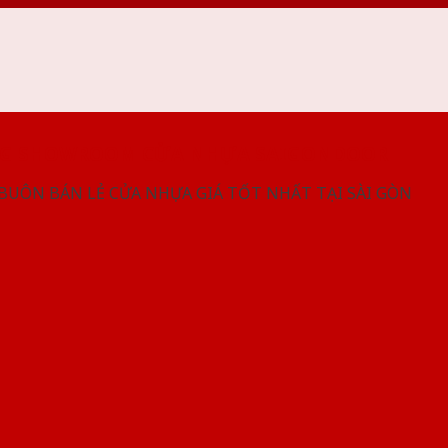
NG SHOWROOM CỬA NHỰA SAIGONDOOR
 BUÔN BÁN LẺ CỬA NHỰA GIÁ TỐT NHẤT TẠI SÀI GÒN