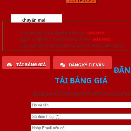
Khuyến mại
Quà tặng đồ nội thất trang trí lên đến
1.000.000đ
Giảm trực tiếp khi mua đơn hàng lớn hơn
3.000.000đ
Nhiều ưu đãi lớn khi đăng ký tài khoản thành viên thân thiết
TẢI BẢNG GIÁ
ĐĂNG KÝ TƯ VẤN
ĐĂN
TẢI BẢNG GIÁ
Đăng ký nhận báo giá mới nhất từ chúng tôi