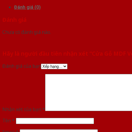
Đánh giá (0)
Đánh giá
Chưa có đánh giá nào.
Hãy là người đầu tiên nhận xét “Cửa Gỗ MDF V
Đánh giá của bạn
Nhận xét của bạn
*
Tên
*
Email
*