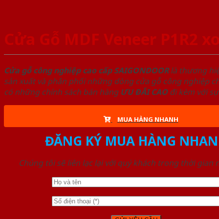
Cửa Gỗ MDF Veneer P1R2 xo
Cửa gỗ công nghiệp cao cấp SAIGONDOOR
là thương hi
sản xuất và phân phối những dòng cửa gỗ công nghiệp chấ
có những chính sách bán hàng
ƯU ĐÃI
CAO
đi kèm với sự
MUA HÀNG NHANH
ĐĂNG KÝ MUA HÀNG NHAN
Chúng tôi sẽ liên lạc lại với quý khách trong thời gian