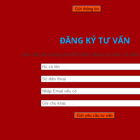
ĐĂNG KÝ TƯ VẤN
Liên hệ với chúng tôi để nhận được tư vấn chi tiết