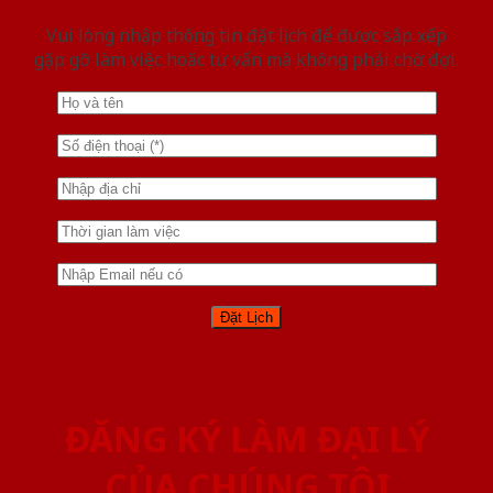
Vui lòng nhập thông tin đặt lịch để được sắp xếp
gặp gỡ làm việc hoăc tư vấn mà không phải chờ đợi.
ĐĂNG KÝ LÀM ĐẠI LÝ
CỦA CHÚNG TÔI