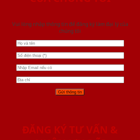
Vui lòng nhập thông tin để đăng ký làm đại lý của
chúng tôi
ĐĂNG KÝ TƯ VẤN &