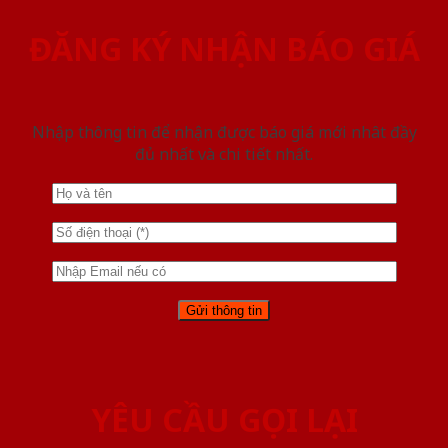
ĐĂNG KÝ NHẬN BÁO GIÁ
Nhập thông tin để nhận được báo giá mới nhât đầy
đủ nhất và chi tiết nhất.
YÊU CẦU GỌI LẠI