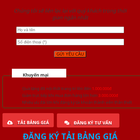
Chúng tôi sẽ liên lạc lại với quý khách trong thời
gian ngắn nhất
Khuyến mại
Quà tặng đồ nội thất trang trí lên đến
1.000.000đ
Giảm trực tiếp khi mua đơn hàng lớn hơn
3.000.000đ
Nhiều ưu đãi lớn khi đăng ký tài khoản thành viên thân thiết
TẢI BẢNG GIÁ
ĐĂNG KÝ TƯ VẤN
ĐĂNG KÝ TẢI BẢNG GIÁ