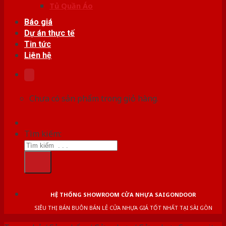
Tủ Quần Áo
Báo giá
Dự án thực tế
Tin tức
Liên hệ
Chưa có sản phẩm trong giỏ hàng.
Tìm kiếm:
HỆ THỐNG SHOWROOM CỬA NHỰA SAIGONDOOR
SIÊU THỊ BÁN BUÔN BÁN LẺ CỬA NHỰA GIÁ TỐT NHẤT TẠI SÀI GÒN