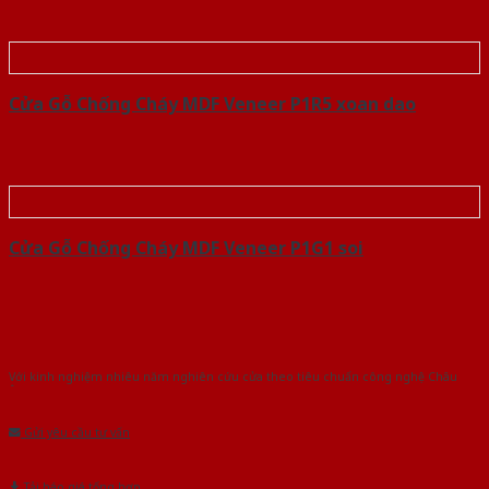
Cửa Gỗ Chống Cháy MDF Veneer P1R5 xoan dao
Cửa Gỗ Chống Cháy MDF Veneer P1G1 soi
Với kinh nghiệm nhiêu năm nghiên cứu cửa theo tiêu chuẩn công nghệ Châu
Âu.Chúng tôi tự tin là nhà sản xuất & cung cấp hàng đầu tại Việt Nam!
Gửi yêu cầu tư vấn
Tải báo giá tổng hợp