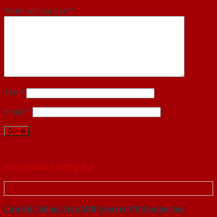
Nhận xét của bạn
*
Tên
*
Email
*
Sản phẩm tương tự
Cửa Gỗ Chống Cháy MDF Veneer P1R5 xoan dao