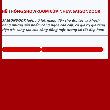
HỆ THỐNG SHOWROOM CỬA NHỰA SAIGONDOOR
SAIGONDOOR luôn nỗ lực mang đến cho đối tác và khách
hàng những sản phẩm công nghệ cao cấp, có giá trị gia tăng
tiện ích, sáng tạo cho cộng đồng một tương lai tốt đẹp hơn!
www.sieuthicuanhua.net
Tổng đài tư vấn miễn phí: 0824.400.400