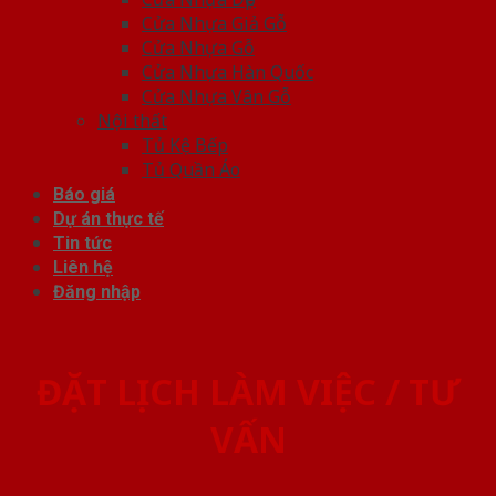
Cửa Nhựa Giả Gỗ
Cửa Nhựa Gỗ
Cửa Nhựa Hàn Quốc
Cửa Nhựa Vân Gỗ
Nội thất
Tủ Kệ Bếp
Tủ Quần Áo
Báo giá
Dự án thực tế
Tin tức
Liên hệ
Đăng nhập
ĐẶT LỊCH LÀM VIỆC / TƯ
VẤN