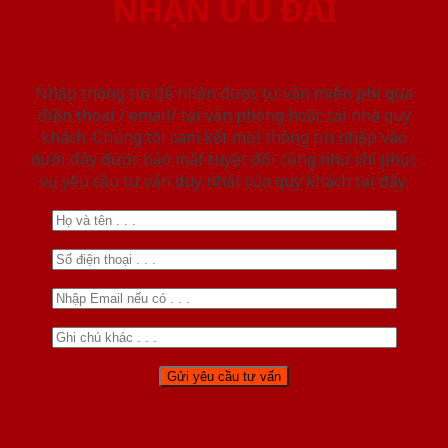
NHẬN ƯU ĐÃI
Nhập thông tin để nhận được tư vấn miễn phí qua
điện thoại / email/ tại văn phòng hoặc tại nhà quý
khách. Chúng tôi cam kết mọi thông tin nhập vào
dưới đây được bảo mật tuyệt đối cũng như chỉ phục
vụ yêu cầu tư vấn duy nhất của quý khách tại đây.