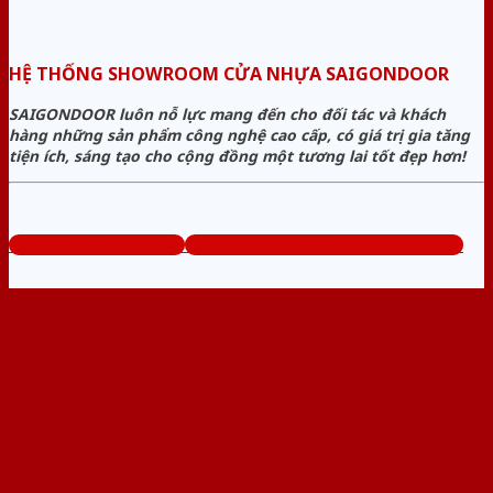
HỆ THỐNG SHOWROOM CỬA NHỰA SAIGONDOOR
SAIGONDOOR luôn nỗ lực mang đến cho đối tác và khách
hàng những sản phẩm công nghệ cao cấp, có giá trị gia tăng
tiện ích, sáng tạo cho cộng đồng một tương lai tốt đẹp hơn!
www.sieuthicuanhua.net
Tổng đài tư vấn miễn phí: 0824.400.400