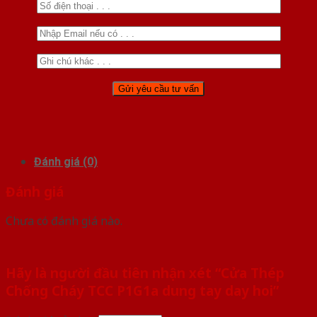
Đánh giá (0)
Đánh giá
Chưa có đánh giá nào.
Hãy là người đầu tiên nhận xét “Cửa Thép
Chống Cháy TCC P1G1a dung tay day hoi”