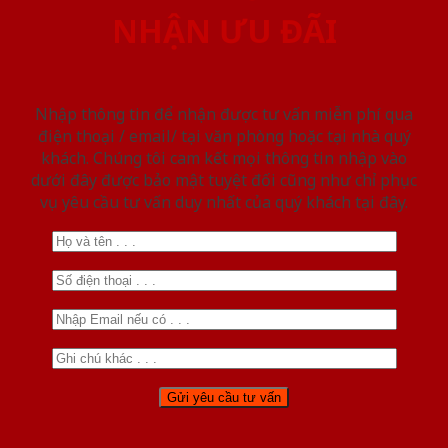
NHẬN ƯU ĐÃI
Nhập thông tin để nhận được tư vấn miễn phí qua
điện thoại / email/ tại văn phòng hoặc tại nhà quý
khách. Chúng tôi cam kết mọi thông tin nhập vào
dưới đây được bảo mật tuyệt đối cũng như chỉ phục
vụ yêu cầu tư vấn duy nhất của quý khách tại đây.