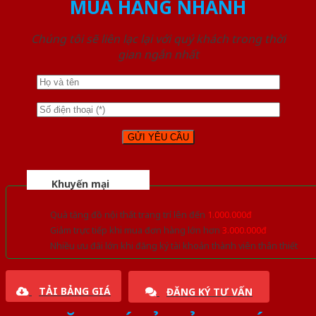
MUA HÀNG NHANH
Chúng tôi sẽ liên lạc lại với quý khách trong thời
gian ngắn nhất
Khuyến mại
Quà tặng đồ nội thất trang trí lên đến
1.000.000đ
Giảm trực tiếp khi mua đơn hàng lớn hơn
3.000.000đ
Nhiều ưu đãi lớn khi đăng ký tài khoản thành viên thân thiết
TẢI BẢNG GIÁ
ĐĂNG KÝ TƯ VẤN