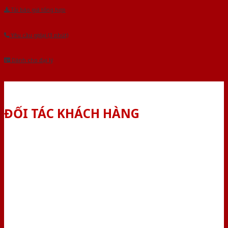
Tải báo giá tổng hợp
Yêu cầu gọi lại (3 phút)
Dành cho đại lý
ĐỐI TÁC KHÁCH HÀNG