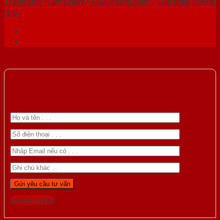
Trang chủ
/
Sản phẩm
/
Cửa chống cháy
/
Cửa thép chống
cháy
Gọi 0976.169.864