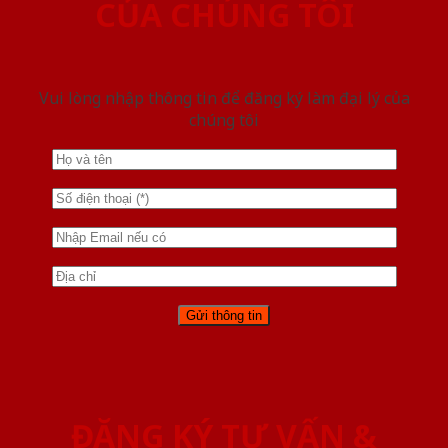
CỦA CHÚNG TÔI
Vui lòng nhập thông tin để đăng ký làm đại lý của
chúng tôi
ĐĂNG KÝ TƯ VẤN &