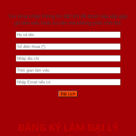
Vui lòng nhập thông tin đặt lịch để được sắp xếp gặp
gỡ làm việc hoăc tư vấn mà không phải chờ đợi.
ĐĂNG KÝ LÀM ĐẠI LÝ