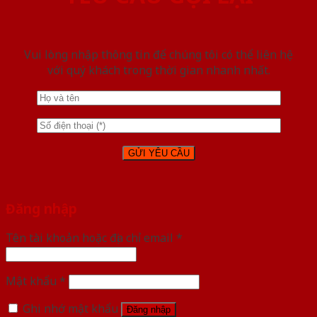
Vui lòng nhập thông tin để chúng tôi có thể liên hệ
với quý khách trong thời gian nhanh nhất.
Đăng nhập
Tên tài khoản hoặc địa chỉ email
*
Mật khẩu
*
Ghi nhớ mật khẩu
Đăng nhập