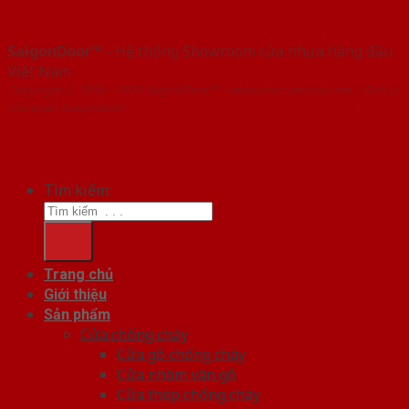
SaigonDoor™
- Hệ thống Showroom cửa nhựa hàng đầu
Việt Nam
Copyright ⓒ 2016 – 2026 SaigonDoor™ - www.bancuanhua.com | Đơn vị
chủ quản SaigonDoor
Tìm kiếm:
Trang chủ
Giới thiệu
Sản phẩm
Cửa chống cháy
Cửa gỗ chống cháy
Cửa nhôm vân gỗ
Cửa thép chống cháy