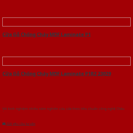
Cửa Gỗ Chống Cháy MDF Laminate P1
Cửa Gỗ Chống Cháy MDF Laminate P1R2 23029
Với kinh nghiệm nhiêu năm nghiên cứu cửa theo tiêu chuẩn công nghệ Châu
Âu.Chúng tôi tự tin là nhà sản xuất & cung cấp hàng đầu tại Việt Nam!
Gửi yêu cầu tư vấn