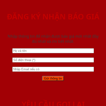
ĐĂNG KÝ NHẬN BÁO GIÁ
Nhập thông tin để nhận được báo giá mới nhât đầy
đủ nhất và chi tiết nhất.
YÊU CẦU GỌI LẠI