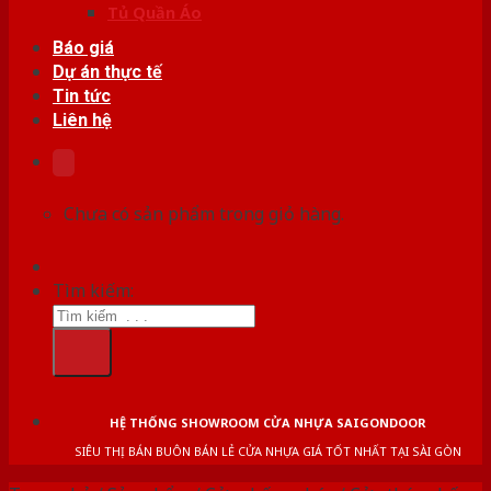
Tủ Quần Áo
Báo giá
Dự án thực tế
Tin tức
Liên hệ
Chưa có sản phẩm trong giỏ hàng.
Tìm kiếm:
HỆ THỐNG SHOWROOM CỬA NHỰA SAIGONDOOR
SIÊU THỊ BÁN BUÔN BÁN LẺ CỬA NHỰA GIÁ TỐT NHẤT TẠI SÀI GÒN