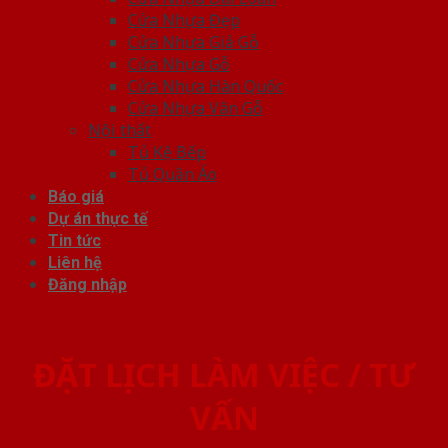
Cửa Nhựa Đẹp
Cửa Nhựa Giả Gỗ
Cửa Nhựa Gỗ
Cửa Nhựa Hàn Quốc
Cửa Nhựa Vân Gỗ
Nội thất
Tủ Kệ Bếp
Tủ Quần Áo
Báo giá
Dự án thực tế
Tin tức
Liên hệ
Đăng nhập
ĐẶT LỊCH LÀM VIỆC / TƯ
VẤN