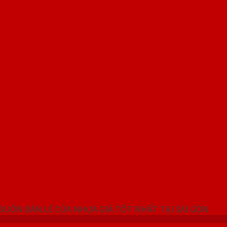
NG SHOWROOM CỬA NHỰA SAIGONDOOR
 BUÔN BÁN LẺ CỬA NHỰA GIÁ TỐT NHẤT TẠI SÀI GÒN