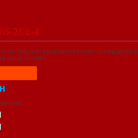
VG-2CL-4
ừ tấm thép có độ dày từ 0,8 mm-1.00mm , là thép cao cấp 
ống như gỗ tự nhiên
H
 ngắn nhất