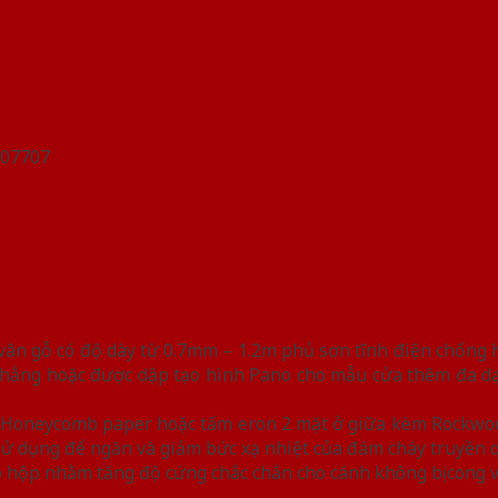
n gỗ có độ dày từ 0.7mm – 1.2m phủ sơn tĩnh điện chống han
hẳng hoặc được dập tạo hình Pano cho mẫu cửa thêm đa dạn
iệu Honeycomb paper hoặc tấm eron 2 mặt ở giữa kèm Rockwo
y sử dụng để ngăn và giảm bức xạ nhiệt của đám cháy truyền 
 hộp nhằm tăng độ cứng chắc chắn cho cánh không bị cong 