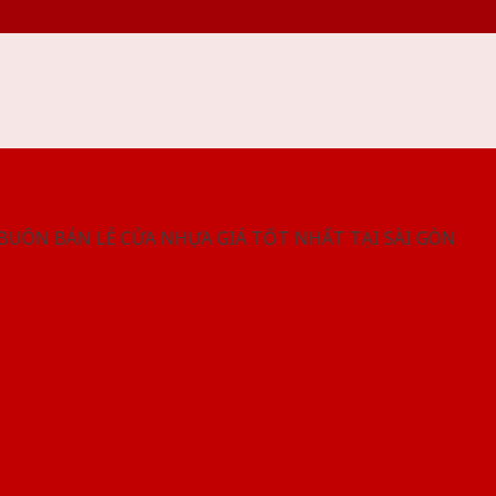
NG SHOWROOM CỬA NHỰA SAIGONDOOR
 BUÔN BÁN LẺ CỬA NHỰA GIÁ TỐT NHẤT TẠI SÀI GÒN