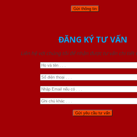
ĐĂNG KÝ TƯ VẤN
Liên hệ với chúng tôi để nhận được tư vấn chi tiết