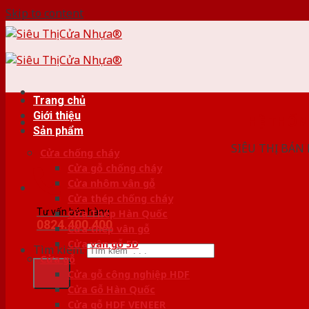
Skip to content
Trang chủ
Giới thiệu
HỆ THỐ
Sản phẩm
SIÊU THỊ BÁN
Cửa chống cháy
Cửa gỗ chống cháy
Cửa nhôm vân gỗ
Cửa thép chống cháy
Tư vấn bán hàng
Cửa Thép Hàn Quốc
0824.400.400
Cửa thép vân gỗ
Cửa vân gỗ 5D
Tìm kiếm:
Cửa gỗ
Cửa gỗ công nghiệp HDF
Cửa Gỗ Hàn Quốc
Cửa gỗ HDF VENEER