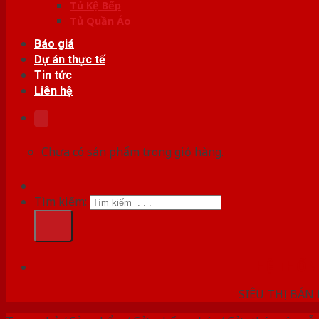
Tủ Kệ Bếp
Tủ Quần Áo
Báo giá
Dự án thực tế
Tin tức
Liên hệ
Chưa có sản phẩm trong giỏ hàng.
Tìm kiếm:
HỆ THỐ
SIÊU THỊ BÁN