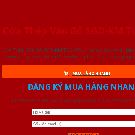
Cửa Thép Vân Gỗ SGD-KM.T
Cửa Thép Vân Gỗ SGD-KM.TVG-2CL-4 là loại cửa được làm t
hoen gỉ, trầy xước. Bề mặt cửa được phủ lớp giả vân gỗ gi
MUA HÀNG NHANH
ĐĂNG KÝ MUA HÀNG NHAN
Chúng tôi sẽ liên lạc lại với quý khách trong thời gian