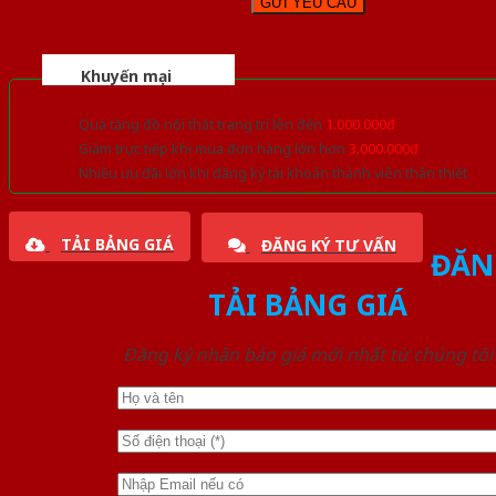
Khuyến mại
Quà tặng đồ nội thất trang trí lên đến
1.000.000đ
Giảm trực tiếp khi mua đơn hàng lớn hơn
3.000.000đ
Nhiều ưu đãi lớn khi đăng ký tài khoản thành viên thân thiết
TẢI BẢNG GIÁ
ĐĂNG KÝ TƯ VẤN
ĐĂN
TẢI BẢNG GIÁ
Đăng ký nhận báo giá mới nhất từ chúng tôi