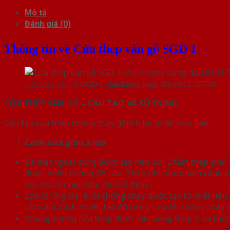
Mô tả
Đánh giá (0)
Thông tin về Cửa thép vân gỗ SGD 1
Cửa thép vân gỗ
SGD 1 chất lượng hàng đầu 0933.707707
CỬA THÉP VÂN GỖ
– CẤU TẠO VÀ SỬ DỤNG
Cấu tạo cửa thép chống cháy gồm 5 bộ phận như sau:
Cánh cửa
gồm 3 lớp
Bề mặt ngoài cùng được tạo nên bởi 2 tấm thép phủ vâ
được nhiệt cường độ cao. Thép tấm được làm cánh p
nội thất từ hiện đại đến cổ điển.
Lớp lõi ở giữa là lõi chống cháy được tạo từ chất l
cách âm, cách nhiệt, tạo độ cứng. Lớp lõi chống chá
Khung xương cửa thép được làm bằng thép U và thép