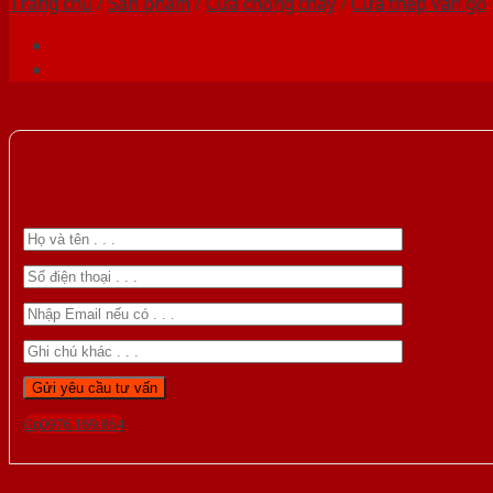
Trang chủ
/
Sản phẩm
/
Cửa chống cháy
/
Cửa thép vân gỗ
Gọi 0976.169.864