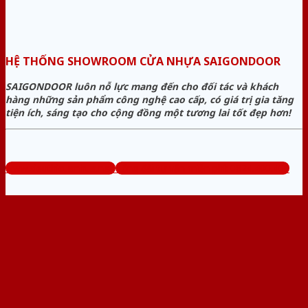
HỆ THỐNG SHOWROOM CỬA NHỰA SAIGONDOOR
SAIGONDOOR luôn nỗ lực mang đến cho đối tác và khách
hàng những sản phẩm công nghệ cao cấp, có giá trị gia tăng
tiện ích, sáng tạo cho cộng đồng một tương lai tốt đẹp hơn!
www.sieuthicuanhua.net
Tổng đài tư vấn miễn phí: 0824.400.400