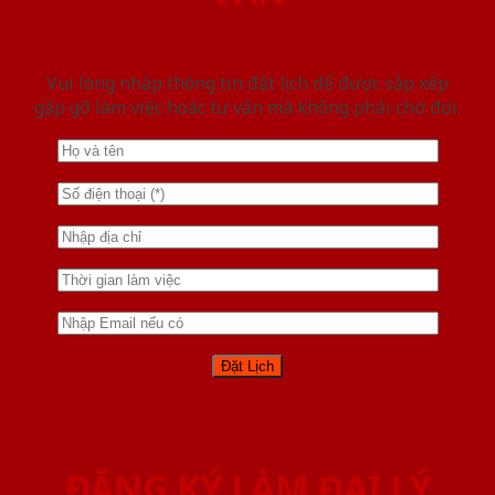
Vui lòng nhập thông tin đặt lịch để được sắp xếp
gặp gỡ làm việc hoăc tư vấn mà không phải chờ đợi.
ĐĂNG KÝ LÀM ĐẠI LÝ