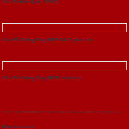
Cửa Gỗ Hàn Quốc 1PNC1
Cửa Gỗ Chống Cháy MDF O4 C1 phao chi
Cửa Gỗ Chống Cháy MDF Laminate
Với kinh nghiệm nhiêu năm nghiên cứu cửa theo tiêu chuẩn công nghệ Châu
Âu.Chúng tôi tự tin là nhà sản xuất & cung cấp hàng đầu tại Việt Nam!
Gửi yêu cầu tư vấn