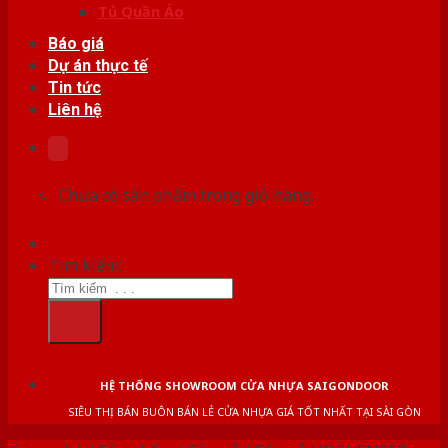
Tủ Quần Áo
Báo giá
Dự án thực tế
Tin tức
Liên hệ
Chưa có sản phẩm trong giỏ hàng.
Tìm kiếm:
HỆ THỐNG SHOWROOM CỬA NHỰA SAIGONDOOR
SIÊU THỊ BÁN BUÔN BÁN LẺ CỬA NHỰA GIÁ TỐT NHẤT TẠI SÀI GÒN