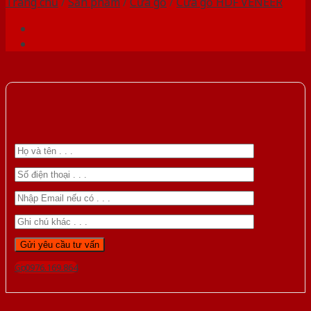
Trang chủ
/
Sản phẩm
/
Cửa gỗ
/
Cửa gỗ HDF VENEER
Gọi 0976.169.864