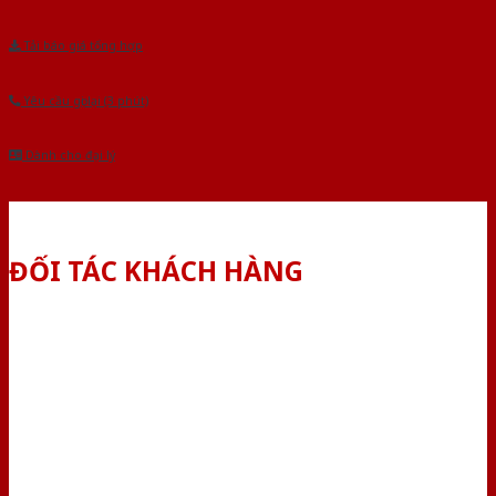
Tải báo giá tổng hợp
Yêu cầu gọi lại (3 phút)
Dành cho đại lý
ĐỐI TÁC KHÁCH HÀNG