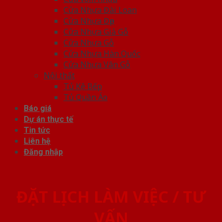
Cửa Nhựa Đài Loan
Cửa Nhựa Đẹp
Cửa Nhựa Giả Gỗ
Cửa Nhựa Gỗ
Cửa Nhựa Hàn Quốc
Cửa Nhựa Vân Gỗ
Nội thất
Tủ Kệ Bếp
Tủ Quần Áo
Báo giá
Dự án thực tế
Tin tức
Liên hệ
Đăng nhập
ĐẶT LỊCH LÀM VIỆC / TƯ
VẤN