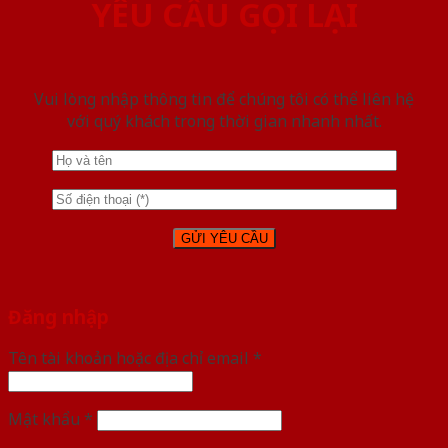
YÊU CẦU GỌI LẠI
Vui lòng nhập thông tin để chúng tôi có thể liên hệ
với quý khách trong thời gian nhanh nhất.
Đăng nhập
Tên tài khoản hoặc địa chỉ email
*
Mật khẩu
*