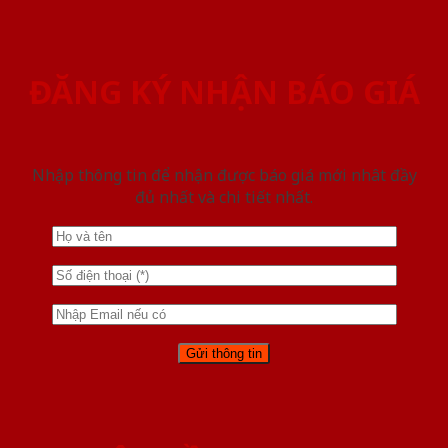
ĐĂNG KÝ NHẬN BÁO GIÁ
Nhập thông tin để nhận được báo giá mới nhât đầy
đủ nhất và chi tiết nhất.