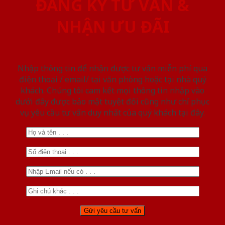
ĐĂNG KÝ TƯ VẤN &
NHẬN ƯU ĐÃI
Nhập thông tin để nhận được tư vấn miễn phí qua
điện thoại / email/ tại văn phòng hoặc tại nhà quý
khách. Chúng tôi cam kết mọi thông tin nhập vào
dưới đây được bảo mật tuyệt đối cũng như chỉ phục
vụ yêu cầu tư vấn duy nhất của quý khách tại đây.