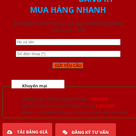
MUA HÀNG NHANH
Chúng tôi sẽ liên lạc lại với quý khách trong thời
gian ngắn nhất
Khuyến mại
Quà tặng đồ nội thất trang trí lên đến
1.000.000đ
Giảm trực tiếp khi mua đơn hàng lớn hơn
3.000.000đ
Nhiều ưu đãi lớn khi đăng ký tài khoản thành viên thân thiết
TẢI BẢNG GIÁ
ĐĂNG KÝ TƯ VẤN