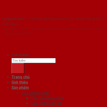
SaigonDoor™
- Hệ thống Showroom cửa nhựa hàng đầu
Việt Nam
Copyright ⓒ 2016 – 2026 SaigonDoor™ - www.bancuanhua.com | Đơn vị
chủ quản SaigonDoor
Tìm kiếm:
Trang chủ
Giới thiệu
Sản phẩm
Cửa chống cháy
Cửa gỗ chống cháy
Cửa nhôm vân gỗ