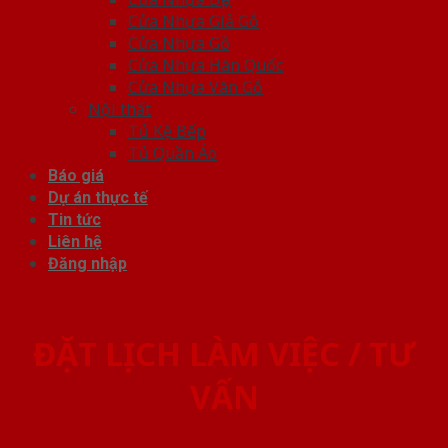
Cửa Nhựa Giả Gỗ
Cửa Nhựa Gỗ
Cửa Nhựa Hàn Quốc
Cửa Nhựa Vân Gỗ
Nội thất
Tủ Kệ Bếp
Tủ Quần Áo
Báo giá
Dự án thực tế
Tin tức
Liên hệ
Đăng nhập
ĐẶT LỊCH LÀM VIỆC / TƯ
VẤN