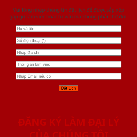
Vui lòng nhập thông tin đặt lịch để được sắp xếp
gặp gỡ làm việc hoăc tư vấn mà không phải chờ đợi.
ĐĂNG KÝ LÀM ĐẠI LÝ
CỦA CHÚNG TÔI