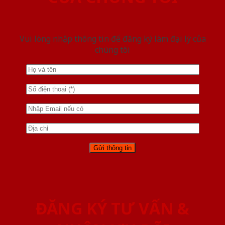
Vui lòng nhập thông tin để đăng ký làm đại lý của
chúng tôi
ĐĂNG KÝ TƯ VẤN &