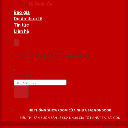
Tủ Quần Áo
Báo giá
Dự án thực tế
Tin tức
Liên hệ
Chưa có sản phẩm trong giỏ hàng.
Tìm kiếm:
HỆ THỐNG SHOWROOM CỬA NHỰA SAIGONDOOR
SIÊU THỊ BÁN BUÔN BÁN LẺ CỬA NHỰA GIÁ TỐT NHẤT TẠI SÀI GÒN