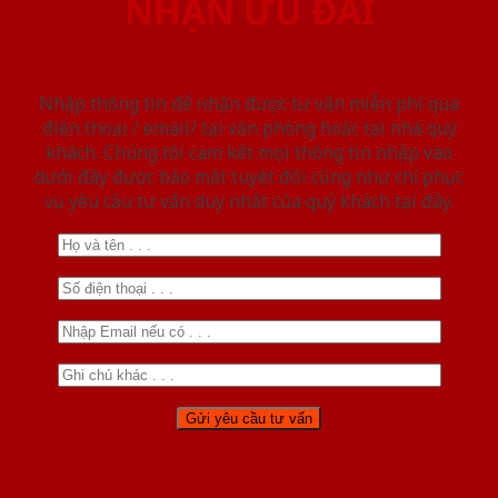
NHẬN ƯU ĐÃI
Nhập thông tin để nhận được tư vấn miễn phí qua
điện thoại / email/ tại văn phòng hoặc tại nhà quý
khách. Chúng tôi cam kết mọi thông tin nhập vào
dưới đây được bảo mật tuyệt đối cũng như chỉ phục
vụ yêu cầu tư vấn duy nhất của quý khách tại đây.