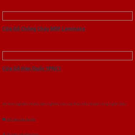
Cửa Gỗ Chống Cháy MDF Laminate
Cửa Gỗ Hàn Quốc 1PNC1
Với kinh nghiệm nhiêu năm nghiên cứu cửa theo tiêu chuẩn công nghệ Châu
Âu.Chúng tôi tự tin là nhà sản xuất & cung cấp hàng đầu tại Việt Nam!
Gửi yêu cầu tư vấn
Tải báo giá tổng hợp