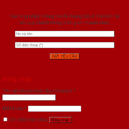
Vui lòng nhập thông tin để chúng tôi có thể liên hệ
với quý khách trong thời gian nhanh nhất.
Đăng nhập
Tên tài khoản hoặc địa chỉ email
*
Mật khẩu
*
Ghi nhớ mật khẩu
Đăng nhập