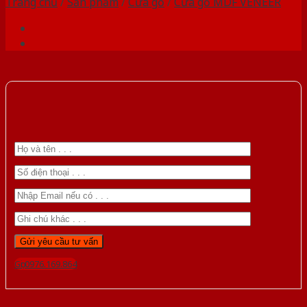
Trang chủ
/
Sản phẩm
/
Cửa gỗ
/
Cửa gỗ MDF VENEER
Gọi 0976.169.864