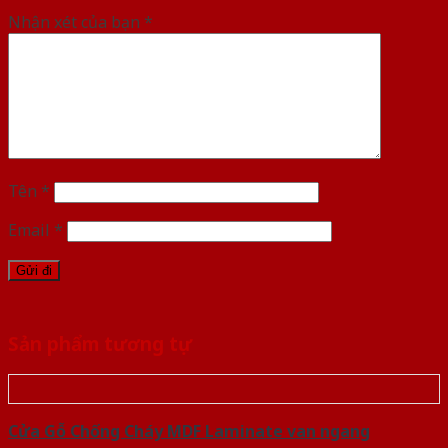
Nhận xét của bạn
*
Tên
*
Email
*
Sản phẩm tương tự
Cửa Gỗ Chống Cháy MDF Laminate van ngang