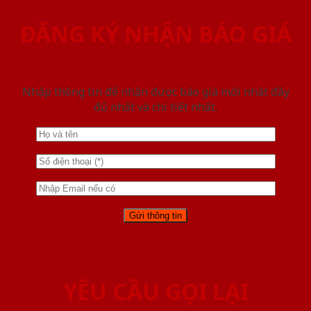
ĐĂNG KÝ NHẬN BÁO GIÁ
Nhập thông tin để nhận được báo giá mới nhât đầy
đủ nhất và chi tiết nhất.
YÊU CẦU GỌI LẠI