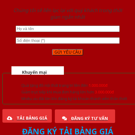
Chúng tôi sẽ liên lạc lại với quý khách trong thời
gian ngắn nhất
Khuyến mại
Quà tặng đồ nội thất trang trí lên đến
1.000.000đ
Giảm trực tiếp khi mua đơn hàng lớn hơn
3.000.000đ
Nhiều ưu đãi lớn khi đăng ký tài khoản thành viên thân thiết
TẢI BẢNG GIÁ
ĐĂNG KÝ TƯ VẤN
ĐĂNG KÝ TẢI BẢNG GIÁ