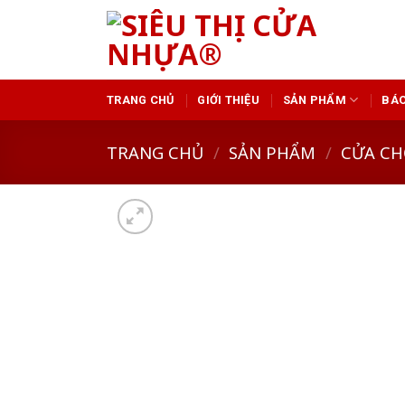
Skip
to
content
TRANG CHỦ
GIỚI THIỆU
SẢN PHẨM
BÁO
TRANG CHỦ
/
SẢN PHẨM
/
CỬA CH