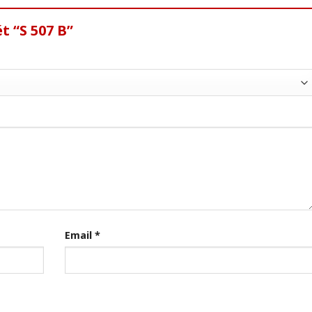
t “S 507 B”
Email
*