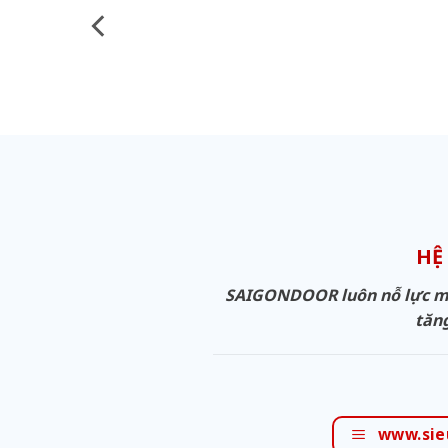
HỆ
SAIGONDOOR luôn nỗ lực man
tăng
www.sie