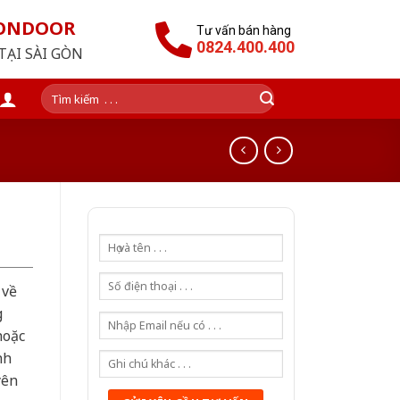
GONDOOR
Tư vấn bán hàng
0824.400.400
TẠI SÀI GÒN
Tìm
kiếm:
 về
g
hoặc
nh
yên