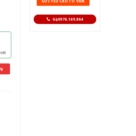
Gọi 0976.169.864
hiết
N