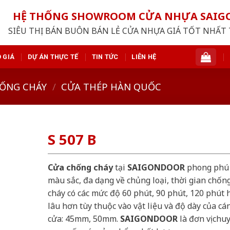
HỆ THỐNG SHOWROOM CỬA NHỰA SAI
SIÊU THỊ BÁN BUÔN BÁN LẺ CỬA NHỰA GIÁ TỐT NHẤT 
 GIÁ
DỰ ÁN THỰC TẾ
TIN TỨC
LIÊN HỆ
ỐNG CHÁY
/
CỬA THÉP HÀN QUỐC
S 507 B
Cửa chống cháy
tại
SAIGONDOOR
phong phú
màu sắc, đa dạng về chủng loại, thời gian chốn
cháy có các mức độ 60 phút, 90 phút, 120 phút 
lâu hơn tùy thuộc vào vật liệu và độ dày của cá
cửa: 45mm, 50mm.
SAIGONDOOR
là đơn vị chu