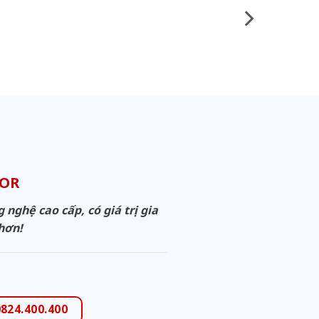
OOR
ghệ cao cấp, có giá trị gia
 hơn!
0824.400.400